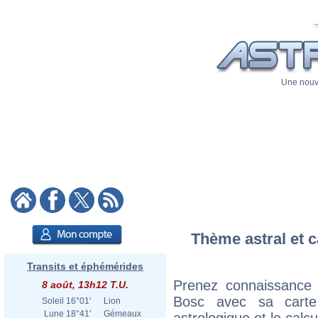
Une nouve
Thème astral et ca
Transits et éphémérides
Prenez connaissance d
8 août, 13h12 T.U.
Bosc avec sa carte 
Soleil
16°01'
Lion
Lune
18°41'
Gémeaux
astrologique et le calc