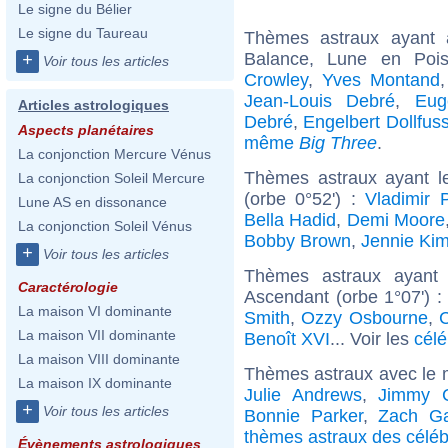
Le signe du Bélier
Le signe du Taureau
Thèmes astraux ayant
Balance, Lune en Poi
+
Voir tous les articles
Crowley
,
Yves Montand
Jean-Louis Debré
,
Eug
Articles astrologiques
Debré
,
Engelbert Dollfus
Aspects planétaires
même
Big Three
.
La conjonction Mercure Vénus
Thèmes astraux ayant l
La conjonction Soleil Mercure
(orbe 0°52') :
Vladimir 
Lune AS en dissonance
Bella Hadid
,
Demi Moore
La conjonction Soleil Vénus
Bobby Brown
,
Jennie Ki
+
Voir tous les articles
Thèmes astraux ayant 
Caractérologie
Ascendant (orbe 1°07') 
La maison VI dominante
Smith
,
Ozzy Osbourne
,
C
La maison VII dominante
Benoît XVI
... Voir les
célé
La maison VIII dominante
Thèmes astraux avec le 
La maison IX dominante
Julie Andrews
,
Jimmy C
+
Voir tous les articles
Bonnie Parker
,
Zach Gal
thèmes astraux des céléb
Évènements astrologiques