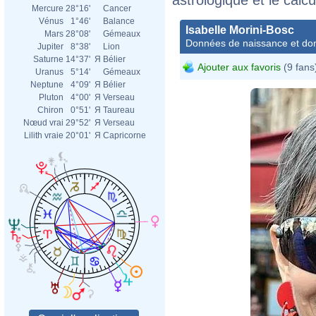
Mercure
28°16'
Cancer
Vénus
1°46'
Balance
Isabelle Morini-Bosc
Mars
28°08'
Gémeaux
Données de naissance et dom
Jupiter
8°38'
Lion
Saturne
14°37'
Я
Bélier
Ajouter aux favoris
(9 fans
Uranus
5°14'
Gémeaux
Neptune
4°09'
Я
Bélier
Pluton
4°00'
Я
Verseau
Chiron
0°51'
Я
Taureau
Nœud vrai
29°52'
Я
Verseau
Lilith vraie
20°01'
Я
Capricorne