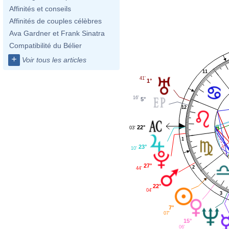
Affinités et conseils
Affinités de couples célèbres
Ava Gardner et Frank Sinatra
Compatibilité du Bélier
+
Voir tous les articles
11
41'
1°
16'
5°
12
22°
03'
1
23°
10'
27°
2
44'
22°
04'
3
7°
07'
15°
06'