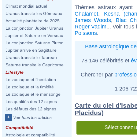
Climat mondial actuel
Thèmes astraux ayant
Chalamet
,
Kesha (chan
Uranus transite les Gémeaux
James Woods
,
Blac Ch
Actualité planétaire de 2025
Roger Vadim
... Voir tous
La conjonction Jupiter Uranus
Poissons
.
Jupiter et Saturne en Verseau
La conjonction Saturne Pluton
Base astrologique de
Jupiter arrive en Sagittaire
Uranus transite le Taureau
78 146 célébrités et
év
Saturne transite le Capricorne
Lifestyle
Chercher par
professi
Le zodiaque et l'hésitation
Le zodiaque et la timidité
1 206 7
Le zodiaque et le mensonge
Les qualités des 12 signes
Carte du ciel d'Isab
Les défauts des 12 signes
Placidus)
+
Voir tous les articles
Sélectionnez u
Compatibilité
Astrologie et compatibilité