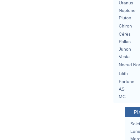
Uranus
Neptune
Pluton
Chiron
Cérès
Pallas
Junon
Vesta
Noeud No
Lilith
Fortune
AS
MC
Pl
Solei
Lun
Merc