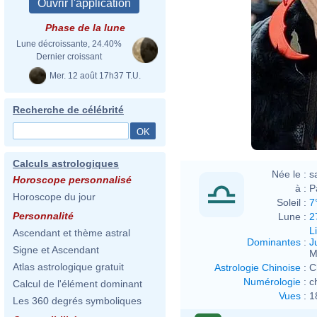
Phase de la lune
Lune décroissante, 24.40%
Dernier croissant
Mer. 12 août 17h37 T.U.
Recherche de célébrité
Calculs astrologiques
Née le :
s
Horoscope personnalisé
à :
P
Horoscope du jour
Soleil :
7
Personnalité
Lune :
2
L
Ascendant et thème astral
Dominantes
:
J
Signe et Ascendant
M
Atlas astrologique gratuit
Astrologie Chinoise
:
C
Numérologie
:
c
Calcul de l'élément dominant
Vues
:
1
Les 360 degrés symboliques