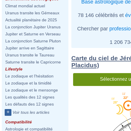
Base astrologique de
Climat mondial actuel
Uranus transite les Gémeaux
78 146 célébrités et
év
Actualité planétaire de 2025
La conjonction Jupiter Uranus
Chercher par
professi
Jupiter et Saturne en Verseau
La conjonction Saturne Pluton
1 206 7
Jupiter arrive en Sagittaire
Uranus transite le Taureau
Carte du ciel de Jé
Saturne transite le Capricorne
Placidus)
Lifestyle
Le zodiaque et l'hésitation
Sélectionnez u
Le zodiaque et la timidité
Le zodiaque et le mensonge
11'
Les qualités des 12 signes
22°
08'
28°
Les défauts des 12 signes
+
Voir tous les articles
Compatibilité
Astrologie et compatibilité