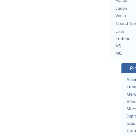
Pallas
Junon
Vesta
Noeud No
Lilith
Fortune
AS
MC
Pl
Solei
Lun
Merc
Vén
Mar
Jupit
Satu
Uran