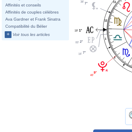
38'
11
7°
Affinités et conseils
Affinités de couples célèbres
Ava Gardner et Frank Sinatra
12
Compatibilité du Bélier
1°
19'
+
Voir tous les articles
1
2°
00'
7°
16'
2
9°
46'