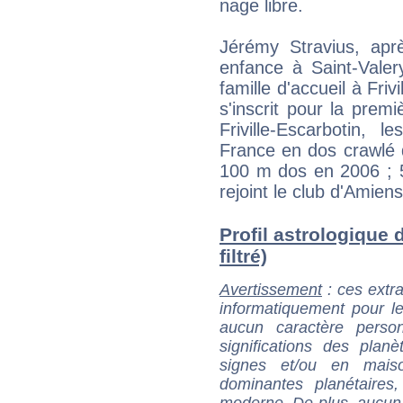
nage libre.
Jérémy Stravius, apr
enfance à Saint-Vale
famille d'accueil à Friv
s'inscrit pour la prem
Friville-Escarbotin, 
France en dos crawlé 
100 m dos en 2006 ; 
rejoint le club d'Amie
Profil astrologique 
filtré)
Avertissement
: ces extra
informatiquement pour le
aucun caractère perso
significations des pla
signes et/ou en maiso
dominantes planétaires,
moderne. De plus, aucun a