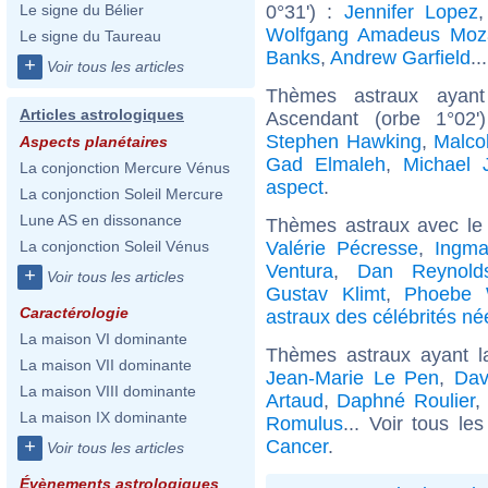
0°31') :
Jennifer Lopez
Le signe du Bélier
Wolfgang Amadeus Moz
Le signe du Taureau
Banks
,
Andrew Garfield
..
+
Voir tous les articles
Thèmes astraux ayan
Articles astrologiques
Ascendant (orbe 1°02
Stephen Hawking
,
Malco
Aspects planétaires
Gad Elmaleh
,
Michael 
La conjonction Mercure Vénus
aspect
.
La conjonction Soleil Mercure
Lune AS en dissonance
Thèmes astraux avec le
Valérie Pécresse
,
Ingm
La conjonction Soleil Vénus
Ventura
,
Dan Reynolds
+
Voir tous les articles
Gustav Klimt
,
Phoebe W
Caractérologie
astraux des célébrités née
La maison VI dominante
Thèmes astraux ayant 
La maison VII dominante
Jean-Marie Le Pen
,
Dav
La maison VIII dominante
Artaud
,
Daphné Roulier
,
La maison IX dominante
Romulus
... Voir tous le
Cancer
.
+
Voir tous les articles
Évènements astrologiques