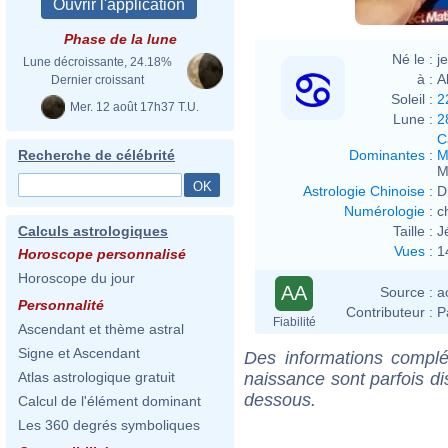
Phase de la lune
Né le :
j
Lune décroissante, 24.18%
à :
A
Dernier croissant
Soleil :
2
Mer. 12 août 17h37 T.U.
Lune :
2
C
Dominantes
:
M
Recherche de célébrité
M
Astrologie Chinoise
:
D
Numérologie
:
c
Taille :
J
Calculs astrologiques
Vues
:
1
Horoscope personnalisé
Horoscope du jour
AA
Source :
a
Personnalité
Contributeur :
P
Fiabilité
Ascendant et thème astral
Signe et Ascendant
Des informations complé
naissance sont parfois di
Atlas astrologique gratuit
dessous.
Calcul de l'élément dominant
Les 360 degrés symboliques