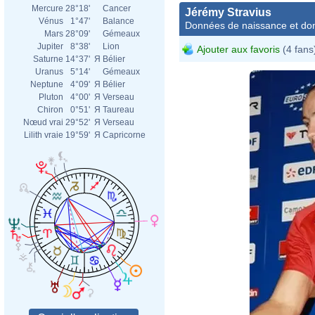
Mercure
28°18'
Cancer
Jérémy Stravius
Vénus
1°47'
Balance
Données de naissance et dom
Mars
28°09'
Gémeaux
Jupiter
8°38'
Lion
Ajouter aux favoris
(4 fans
Saturne
14°37'
Я
Bélier
Uranus
5°14'
Gémeaux
Neptune
4°09'
Я
Bélier
Pluton
4°00'
Я
Verseau
Chiron
0°51'
Я
Taureau
Nœud vrai
29°52'
Я
Verseau
Lilith vraie
19°59'
Я
Capricorne