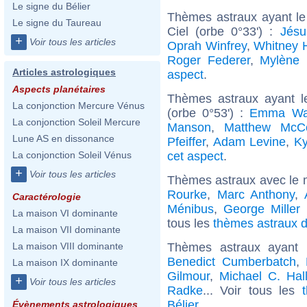
Le signe du Bélier
Thèmes astraux ayant le
Le signe du Taureau
Ciel (orbe 0°33') :
Jésu
+
Voir tous les articles
Oprah Winfrey
,
Whitney 
Roger Federer
,
Mylène 
Articles astrologiques
aspect
.
Aspects planétaires
Thèmes astraux ayant 
La conjonction Mercure Vénus
(orbe 0°53') :
Emma Wa
La conjonction Soleil Mercure
Manson
,
Matthew McC
Lune AS en dissonance
Pfeiffer
,
Adam Levine
,
Ky
cet aspect
.
La conjonction Soleil Vénus
+
Voir tous les articles
Thèmes astraux avec le 
Rourke
,
Marc Anthony
,
Caractérologie
Ménibus
,
George Miller 
La maison VI dominante
tous les
thèmes astraux d
La maison VII dominante
Thèmes astraux ayant 
La maison VIII dominante
Benedict Cumberbatch
,
La maison IX dominante
Gilmour
,
Michael C. Hal
+
Voir tous les articles
Radke
... Voir tous les
Bélier
.
Évènements astrologiques