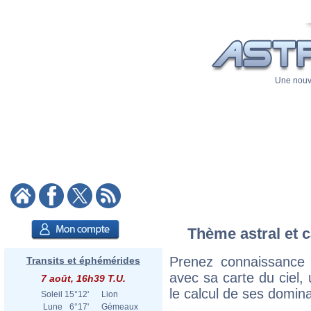
Une nouve
Thème astral et c
Prenez connaissance 
Transits et éphémérides
avec sa carte du ciel, 
7 août, 16h39 T.U.
le calcul de ses domina
Soleil
15°12'
Lion
Lune
6°17'
Gémeaux