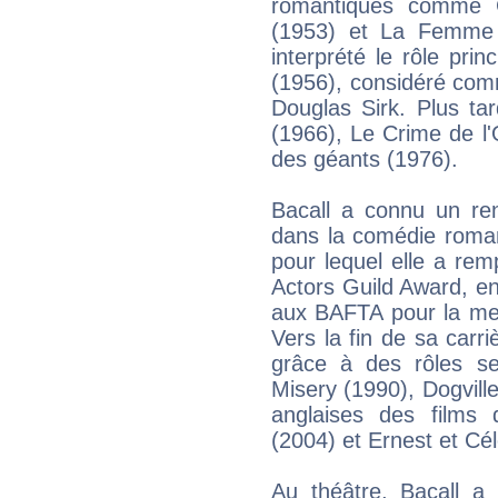
romantiques comme C
(1953) et La Femme 
interprété le rôle prin
(1956), considéré com
Douglas Sirk. Plus tar
(1966), Le Crime de l'
des géants (1976).
Bacall a connu un re
dans la comédie roman
pour lequel elle a re
Actors Guild Award, e
aux BAFTA pour la mei
Vers la fin de sa carr
grâce à des rôles s
Misery (1990), Dogville
anglaises des films
(2004) et Ernest et Cél
Au théâtre, Bacall a