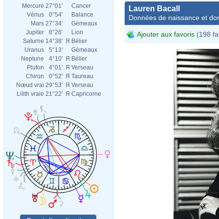
Mercure
27°01'
Cancer
Lauren Bacall
Vénus
0°54'
Balance
Données de naissance et dom
Mars
27°34'
Gémeaux
Jupiter
8°26'
Lion
Ajouter aux favoris
(198 fa
Saturne
14°38'
Я
Bélier
Uranus
5°13'
Gémeaux
Neptune
4°10'
Я
Bélier
Pluton
4°01'
Я
Verseau
Chiron
0°52'
Я
Taureau
Nœud vrai
29°53'
Я
Verseau
Lilith vraie
21°22'
Я
Capricorne