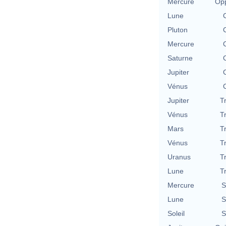
Mercure
Opp
Lune
Pluton
Mercure
Saturne
Jupiter
Vénus
Jupiter
T
Vénus
T
Mars
T
Vénus
T
Uranus
T
Lune
T
Mercure
S
Lune
S
Soleil
S