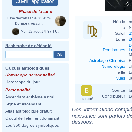
Phase de la lune
Lune décroissante, 33.45%
Née le :
m
Dernier croissant
à :
N
Mer. 12 août 17h37 T.U.
Soleil :
2
Lune :
2
B
Recherche de célébrité
Dominantes
:
L
M
Astrologie Chinoise
:
R
Numérologie
:
c
Calculs astrologiques
Taille :
L
Horoscope personnalisé
Vues
:
9
Horoscope du jour
B
Personnalité
Source :
b
Contributeur :
L
Ascendant et thème astral
Fiabilité
Signe et Ascendant
Des informations complé
Atlas astrologique gratuit
naissance sont parfois di
Calcul de l'élément dominant
dessous.
Les 360 degrés symboliques