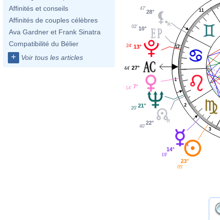
Affinités et conseils
47'
11
28°
Affinités de couples célèbres
02'
10°
Ava Gardner et Frank Sinatra
Compatibilité du Bélier
24'
13°
12
+
Voir tous les articles
27°
44'
1
7°
14'
21°
2
20'
22°
40'
3
14°
19'
23°
05'