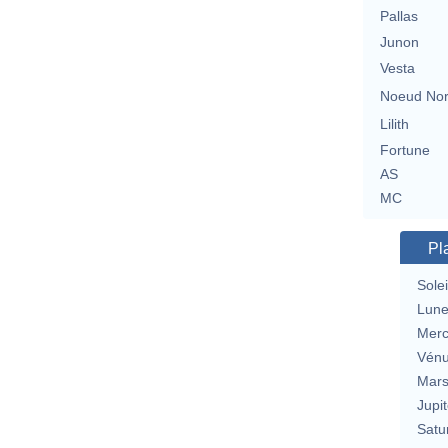
Pallas
Junon
Vesta
Noeud No
Lilith
Fortune
AS
MC
Pl
Solei
Lun
Merc
Vén
Mar
Jupit
Satu