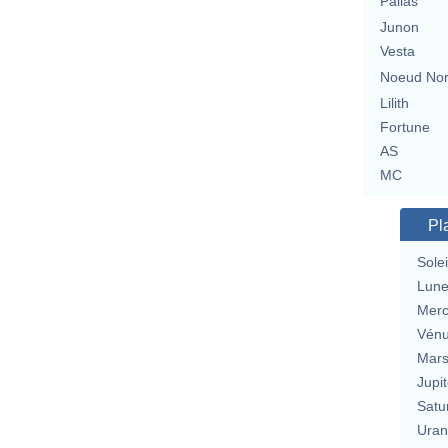
Pallas
Junon
Vesta
Noeud No
Lilith
Fortune
AS
MC
Pl
Solei
Lun
Merc
Vén
Mar
Jupit
Satu
Uran