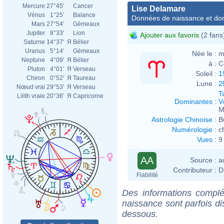
Mercure
27°45'
Cancer
Lise Delamare
Vénus
1°25'
Balance
Données de naissance et dom
Mars
27°54'
Gémeaux
Jupiter
8°33'
Lion
Ajouter aux favoris
(2 fans
Saturne
14°37'
Я
Bélier
Uranus
5°14'
Gémeaux
Née le :
m
Neptune
4°09'
Я
Bélier
à :
C
Pluton
4°01'
Я
Verseau
Soleil :
1
Chiron
0°52'
Я
Taureau
Lune :
2
Nœud vrai
29°53'
Я
Verseau
T
Lilith vraie
20°36'
Я
Capricorne
Dominantes
:
V
M
Astrologie Chinoise
:
B
Numérologie
:
c
Vues
:
9
AA
Source :
a
Contributeur :
D
Fiabilité
Des informations complé
naissance sont parfois di
dessous.