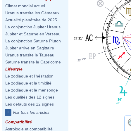
Climat mondial actuel
Uranus transite les Gémeaux
11
Actualité planétaire de 2025
La conjonction Jupiter Uranus
12
Jupiter et Saturne en Verseau
11°
25'
La conjonction Saturne Pluton
Jupiter arrive en Sagittaire
1
Uranus transite le Taureau
29°
26'
Saturne transite le Capricorne
Lifestyle
2
Le zodiaque et l'hésitation
Le zodiaque et la timidité
Le zodiaque et le mensonge
Les qualités des 12 signes
16°
48'
Les défauts des 12 signes
+
Voir tous les articles
Compatibilité
Astrologie et compatibilité