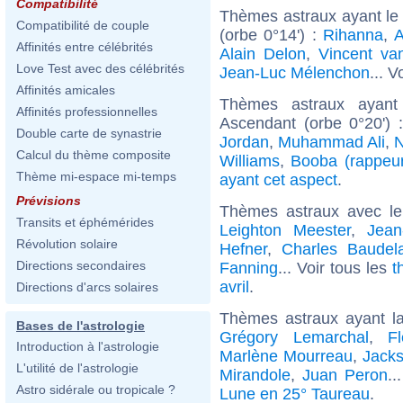
Compatibilité
Thèmes astraux ayant le
Compatibilité de couple
(orbe 0°14') :
Rihanna
,
A
Affinités entre célébrités
Alain Delon
,
Vincent v
Love Test avec des célébrités
Jean-Luc Mélenchon
... V
Affinités amicales
Thèmes astraux ayant
Affinités professionnelles
Ascendant (orbe 0°20') 
Double carte de synastrie
Jordan
,
Muhammad Ali
,
N
Calcul du thème composite
Williams
,
Booba (rappeur
Thème mi-espace mi-temps
ayant cet aspect
.
Prévisions
Thèmes astraux avec l
Transits et éphémérides
Leighton Meester
,
Jean
Révolution solaire
Hefner
,
Charles Baudela
Directions secondaires
Fanning
... Voir tous les
t
avril
.
Directions d'arcs solaires
Thèmes astraux ayant l
Bases de l'astrologie
Grégory Lemarchal
,
F
Introduction à l'astrologie
Marlène Mourreau
,
Jacks
L'utilité de l'astrologie
Mirandole
,
Juan Peron
..
Astro sidérale ou tropicale ?
Lune en 25° Taureau
.