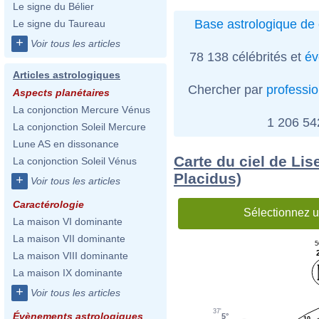
Le signe du Bélier
Base astrologique de 
Le signe du Taureau
+
Voir tous les articles
78 138 célébrités et
év
Articles astrologiques
Chercher par
professi
Aspects planétaires
La conjonction Mercure Vénus
1 206 5
La conjonction Soleil Mercure
Lune AS en dissonance
Carte du ciel de Li
La conjonction Soleil Vénus
Placidus)
+
Voir tous les articles
Caractérologie
Sélectionnez u
La maison VI dominante
La maison VII dominante
5
La maison VIII dominante
La maison IX dominante
+
Voir tous les articles
37'
Évènements astrologiques
5°
10