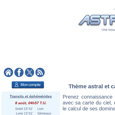
Une nouve
Thème astral et c
Prenez connaissance 
Transits et éphémérides
avec sa carte du ciel, 
8 août, 04h57 T.U.
le calcul de ses domina
Soleil
15°41'
Lion
Lune
13°41'
Gémeaux