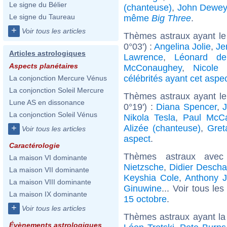
Le signe du Bélier
(chanteuse)
,
John Dewe
Le signe du Taureau
même
Big Three
.
+
Voir tous les articles
Thèmes astraux ayant le
0°03') :
Angelina Jolie
,
Je
Articles astrologiques
Lawrence
,
Léonard de
Aspects planétaires
McConaughey
,
Nicole 
célébrités ayant cet aspe
La conjonction Mercure Vénus
La conjonction Soleil Mercure
Thèmes astraux ayant l
Lune AS en dissonance
0°19') :
Diana Spencer
,
J
La conjonction Soleil Vénus
Nikola Tesla
,
Paul McCa
Alizée (chanteuse)
,
Gret
+
Voir tous les articles
aspect
.
Caractérologie
Thèmes astraux ave
La maison VI dominante
Nietzsche
,
Didier Desch
La maison VII dominante
Keyshia Cole
,
Anthony 
La maison VIII dominante
Ginuwine
... Voir tous le
La maison IX dominante
15 octobre
.
+
Voir tous les articles
Thèmes astraux ayant la
Évènements astrologiques