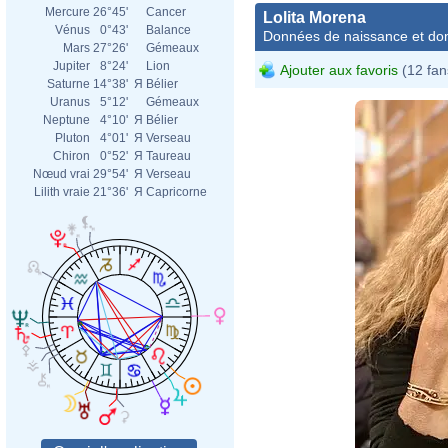
Mercure
26°45'
Cancer
Lolita Morena
Vénus
0°43'
Balance
Données de naissance et dom
Mars
27°26'
Gémeaux
Jupiter
8°24'
Lion
Ajouter aux favoris
(12 fan
Saturne
14°38'
Я
Bélier
Uranus
5°12'
Gémeaux
Neptune
4°10'
Я
Bélier
Pluton
4°01'
Я
Verseau
Chiron
0°52'
Я
Taureau
Nœud vrai
29°54'
Я
Verseau
Lilith vraie
21°36'
Я
Capricorne