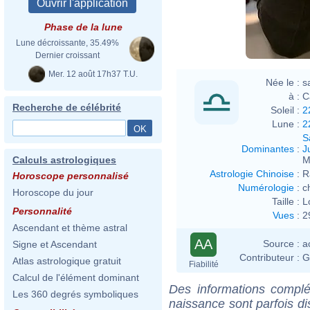
Phase de la lune
Lune décroissante, 35.49%
Dernier croissant
Mer. 12 août 17h37 T.U.
Née le :
s
à :
C
Recherche de célébrité
Soleil :
2
Lune :
2
S
Dominantes
:
J
M
Calculs astrologiques
Astrologie Chinoise
:
R
Horoscope personnalisé
Numérologie
:
c
Horoscope du jour
Taille :
L
Personnalité
Vues
:
2
Ascendant et thème astral
AA
Source :
a
Signe et Ascendant
Contributeur :
G
Atlas astrologique gratuit
Fiabilité
Calcul de l'élément dominant
Des informations complé
Les 360 degrés symboliques
naissance sont parfois di