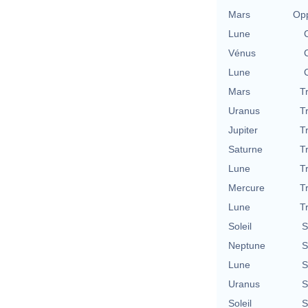
Mars
Opp
Lune
Vénus
Lune
Mars
T
Uranus
T
Jupiter
T
Saturne
T
Lune
T
Mercure
T
Lune
T
Soleil
S
Neptune
S
Lune
S
Uranus
S
Soleil
S