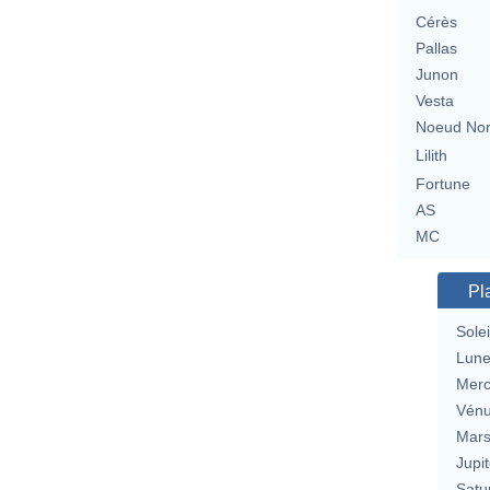
Cérès
Pallas
Junon
Vesta
Noeud No
Lilith
Fortune
AS
MC
Pl
Solei
Lun
Merc
Vén
Mar
Jupit
Satu