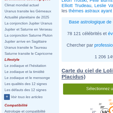
Léon Trotski
,
Pete Burns
Elliott Trudeau
,
Leslie V
Climat mondial actuel
les
thèmes astraux ayant 
Uranus transite les Gémeaux
Actualité planétaire de 2025
Base astrologique de 
La conjonction Jupiter Uranus
Jupiter et Saturne en Verseau
78 121 célébrités et
év
La conjonction Saturne Pluton
Jupiter arrive en Sagittaire
Chercher par
professi
Uranus transite le Taureau
Saturne transite le Capricorne
1 206 1
Lifestyle
Le zodiaque et l'hésitation
Carte du ciel de Lol
Le zodiaque et la timidité
Placidus)
Le zodiaque et le mensonge
Les qualités des 12 signes
Sélectionnez u
Les défauts des 12 signes
+
Voir tous les articles
05'
22
21'
Compatibilité
23°
31'
Astrologie et compatibilité
27°