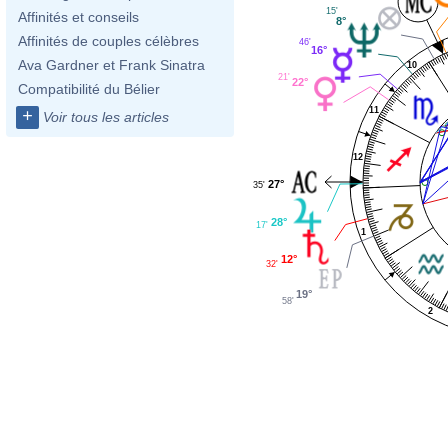
15'
Affinités et conseils
8°
Affinités de couples célèbres
46'
16°
Ava Gardner et Frank Sinatra
10
21'
22°
Compatibilité du Bélier
11
+
Voir tous les articles
12
27°
35'
28°
17'
1
12°
32'
19°
58'
2