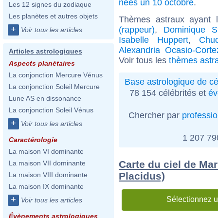
nées un 10 octobre
.
Les 12 signes du zodiaque
Les planètes et autres objets
Thèmes astraux ayant 
+
(rappeur)
,
Dominique S
Voir tous les articles
Isabelle Huppert
,
Chuc
Alexandria Ocasio-Corte
Articles astrologiques
Voir tous les
thèmes astra
Aspects planétaires
La conjonction Mercure Vénus
Base astrologique de cé
La conjonction Soleil Mercure
78 154 célébrités et
év
Lune AS en dissonance
La conjonction Soleil Vénus
Chercher par
professi
+
Voir tous les articles
1 207 7
Caractérologie
La maison VI dominante
Carte du ciel de Ma
La maison VII dominante
Placidus)
La maison VIII dominante
La maison IX dominante
+
Sélectionnez u
Voir tous les articles
Évènements astrologiques