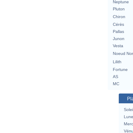
Neptune
Pluton
Chiron
Cérès
Pallas
Junon
Vesta
Noeud No
Lilith
Fortune
AS
MC
Pl
Solei
Lun
Merc
Vén