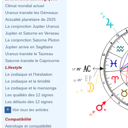
Climat mondial actuel
Uranus transite les Gémeaux
33'
2°
Actualité planétaire de 2025
La conjonction Jupiter Uranus
Jupiter et Saturne en Verseau
11
La conjonction Saturne Pluton
Jupiter arrive en Sagittaire
Uranus transite le Taureau
12
Saturne transite le Capricorne
Lifestyle
25°
17'
Le zodiaque et l'hésitation
26°
Le zodiaque et la timidité
35'
1
Le zodiaque et le mensonge
3°
17'
Les qualités des 12 signes
Les défauts des 12 signes
2
+
Voir tous les articles
6°
07'
Compatibilité
Astrologie et compatibilité