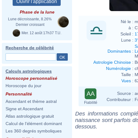
Phase de la lune
Lune décroissante, 8.26%
Né le :
m
Dernier croissant
à :
C
Mer. 12 août 17h37 T.U.
Soleil :
1
Lune :
3
S
Recherche de célébrité
Dominantes
:
L
M
Astrologie Chinoise
:
B
Numérologie
:
c
Calculs astrologiques
Taille :
M
Horoscope personnalisé
Vues
:
6
Horoscope du jour
AA
Source :
a
Personnalité
Contributeur :
F
Ascendant et thème astral
Fiabilité
Signe et Ascendant
Des informations complé
Atlas astrologique gratuit
naissance sont parfois di
Calcul de l'élément dominant
dessous.
Les 360 degrés symboliques