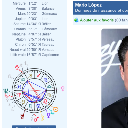
Mercure
1°12'
Lion
Mario López
Vénus
3°38'
Balance
Données de naissance et dom
Mars
29°23'
Gémeaux
Jupiter
9°03'
Lion
Ajouter aux favoris
(69 fan
Saturne
14°34'
Я
Bélier
Uranus
5°17'
Gémeaux
Neptune
4°07'
Я
Bélier
Pluton
3°57'
Я
Verseau
Chiron
0°51'
Я
Taureau
Nœud vrai
29°50'
Я
Verseau
Lilith vraie
16°57'
Я
Capricorne