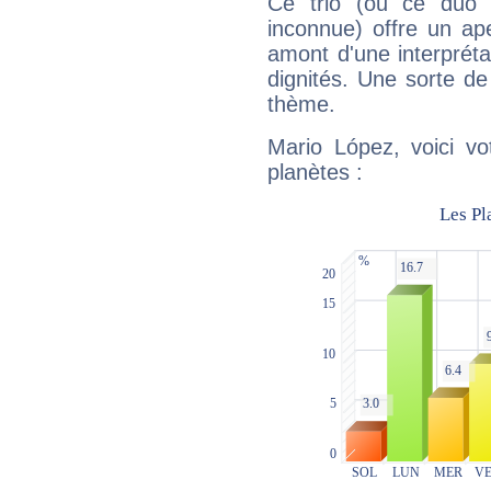
Ce trio (ou ce duo 
inconnue) offre un ap
amont d'une interprétat
dignités. Une sorte de
thème.
Mario López, voici vo
planètes :