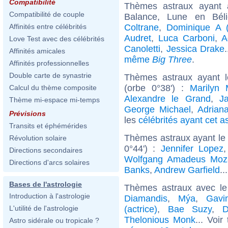
Compatibilité
Thèmes astraux ayant
Compatibilité de couple
Balance, Lune en Bél
Coltrane
,
Dominique A (
Affinités entre célébrités
Audret
,
Luca Carboni
,
A
Love Test avec des célébrités
Canoletti
,
Jessica Drake
Affinités amicales
même
Big Three
.
Affinités professionnelles
Double carte de synastrie
Thèmes astraux ayant l
(orbe 0°38') :
Marilyn 
Calcul du thème composite
Alexandre le Grand
,
J
Thème mi-espace mi-temps
George Michael
,
Adrian
Prévisions
les
célébrités ayant cet a
Transits et éphémérides
Thèmes astraux ayant le 
Révolution solaire
0°44') :
Jennifer Lopez
Directions secondaires
Wolfgang Amadeus Moz
Directions d'arcs solaires
Banks
,
Andrew Garfield
..
Bases de l'astrologie
Thèmes astraux avec le
Introduction à l'astrologie
Diamandis
,
Mýa
,
Gav
(actrice)
,
Bae Suzy
,
D
L'utilité de l'astrologie
Thelonious Monk
... Voir
Astro sidérale ou tropicale ?