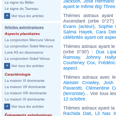
Jackson
,
José Hermano 
Le signe du Bélier
ayant le même
Big Three
Le signe du Taureau
Thèmes astraux ayant 
+
Voir tous les articles
Ascendant (orbe 0°27')
Evans (acteur)
,
Sophie 
Articles astrologiques
Salma Hayek
,
Cara Del
Aspects planétaires
célébrités ayant cet aspe
La conjonction Mercure Vénus
Thèmes astraux ayant le
La conjonction Soleil Mercure
(orbe 0°30') :
Dua Lip
Lune AS en dissonance
Ramsay
,
Johnny Hally
La conjonction Soleil Vénus
Courteney Cox
,
Frédéri
+
Voir tous les articles
aspect
.
Caractérologie
Thèmes astraux avec l
La maison VI dominante
Aleister Crowley
,
Josh 
La maison VII dominante
Pavarotti
,
Clémentine Cé
(terroriste)
... Voir tous le
La maison VIII dominante
12 octobre
.
La maison IX dominante
+
Voir tous les articles
Thèmes astraux ayant la
Rachida Dati
,
Lil Nas 
Évènements astrologiques