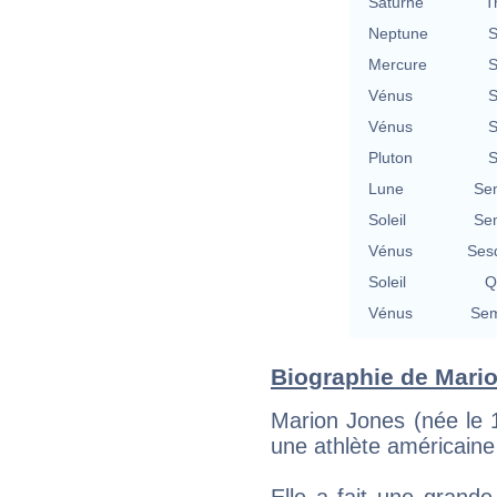
Saturne
T
Neptune
S
Mercure
S
Vénus
S
Vénus
S
Pluton
S
Lune
Se
Soleil
Se
Vénus
Ses
Soleil
Q
Vénus
Sem
Biographie de Mario
Marion Jones (née le 
une athlète américaine 
Elle a fait une grande