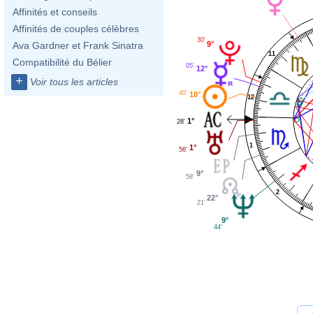
Affinités et conseils
Affinités de couples célèbres
30'
9°
Ava Gardner et Frank Sinatra
11
Compatibilité du Bélier
05'
12°
+
Voir tous les articles
40'
18°
12
1°
28'
1
1°
56'
9°
58'
2
22°
21'
9°
44'