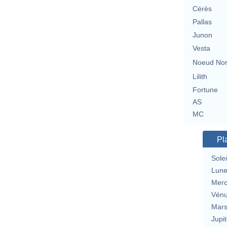
Cérès
Pallas
Junon
Vesta
Noeud No
Lilith
Fortune
AS
MC
Pl
Solei
Lun
Merc
Vén
Mar
Jupit