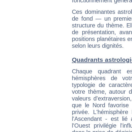
fonctionnement généra
Ces dominantes astrol
de fond — un premie
structure du thème. Ell
de présentation, avant
positions planétaires 
selon leurs dignités.
Quadrants astrolog
Chaque quadrant e
hémisphères de vo
typologie de caractè
votre thème, autour d
valeurs d'extraversion,
que le Nord favorise l'
privée. L'hémisphère 
l'Ascendant - est lié
l'Ouest privilégie l'i