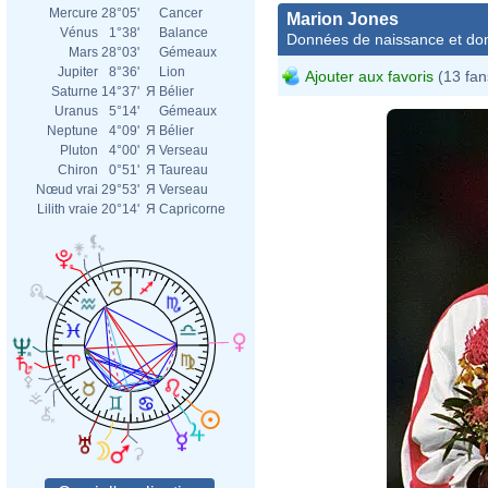
Mercure
28°05'
Cancer
Marion Jones
Vénus
1°38'
Balance
Données de naissance et dom
Mars
28°03'
Gémeaux
Jupiter
8°36'
Lion
Ajouter aux favoris
(13 fan
Saturne
14°37'
Я
Bélier
Uranus
5°14'
Gémeaux
Neptune
4°09'
Я
Bélier
Pluton
4°00'
Я
Verseau
Chiron
0°51'
Я
Taureau
Nœud vrai
29°53'
Я
Verseau
Lilith vraie
20°14'
Я
Capricorne