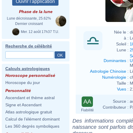
Phase de la lune
Lune décroissante, 25.62%
Dernier croissant
Mer. 12 août 17h37 T.U.
Née le :
d
à :
L
Soleil :
1
Recherche de célébrité
Lune :
2
S
Dominantes
:
U
M
Calculs astrologiques
Astrologie Chinoise
:
L
Horoscope personnalisé
Numérologie
:
c
Horoscope du jour
Taille :
M
Vues
:
2
Personnalité
Ascendant et thème astral
AA
Source :
a
Signe et Ascendant
Contributeur :
P
Fiabilité
Atlas astrologique gratuit
Calcul de l'élément dominant
Des informations complé
Les 360 degrés symboliques
naissance sont parfois di