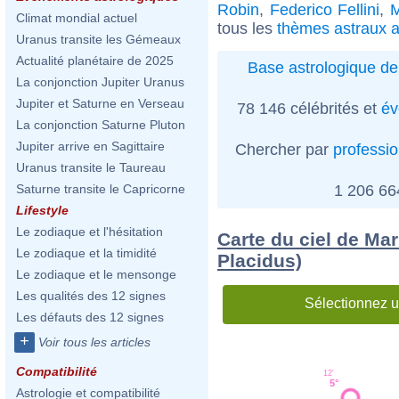
Robin
,
Federico Fellini
,
M
Climat mondial actuel
tous les
thèmes astraux a
Uranus transite les Gémeaux
Actualité planétaire de 2025
Base astrologique de
La conjonction Jupiter Uranus
Jupiter et Saturne en Verseau
78 146 célébrités et
év
La conjonction Saturne Pluton
Jupiter arrive en Sagittaire
Chercher par
professi
Uranus transite le Taureau
1 206 6
Saturne transite le Capricorne
Lifestyle
Le zodiaque et l'hésitation
Carte du ciel de Ma
Le zodiaque et la timidité
Placidus)
Le zodiaque et le mensonge
Les qualités des 12 signes
Sélectionnez u
Les défauts des 12 signes
+
Voir tous les articles
Compatibilité
12'
5°
Astrologie et compatibilité