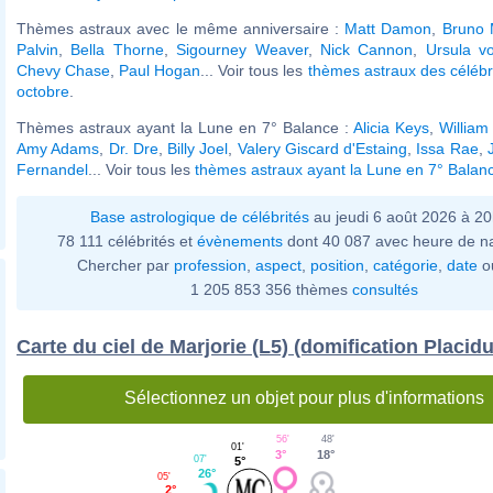
Thèmes astraux avec le même anniversaire :
Matt Damon
,
Bruno 
Palvin
,
Bella Thorne
,
Sigourney Weaver
,
Nick Cannon
,
Ursula v
Chevy Chase
,
Paul Hogan
... Voir tous les
thèmes astraux des célébr
octobre
.
Thèmes astraux ayant la Lune en 7° Balance :
Alicia Keys
,
Willia
Amy Adams
,
Dr. Dre
,
Billy Joel
,
Valery Giscard d'Estaing
,
Issa Rae
,
Fernandel
... Voir tous les
thèmes astraux ayant la Lune en 7° Balan
Base astrologique de célébrités
au jeudi 6 août 2026 à 2
78 111 célébrités et
évènements
dont 40 087 avec heure de n
Chercher par
profession
,
aspect
,
position
,
catégorie
,
date
o
1 205 853 356 thèmes
consultés
Carte du ciel de Marjorie (L5) (domification Placid
Sélectionnez un objet pour plus d'informations
56'
48'
01'
3°
18°
07'
5°
26°
05'
2°