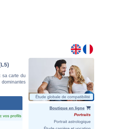
(L5)
 sa carte du
es dominantes
Étude globale de compatibilité
Boutique en ligne
Portraits
c vos profils
Portrait astrologique
Étude carrière et vocation