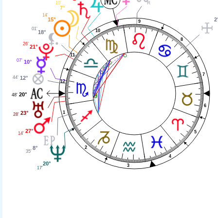
10'
7°
14'
15°
2
9
01'
10
18°
8
26'
21°
11
07'
10°
7
44'
12°
12
20°
48'
6
1
23°
28'
27°
5
14'
8°
2
35'
4
20°
3
17'