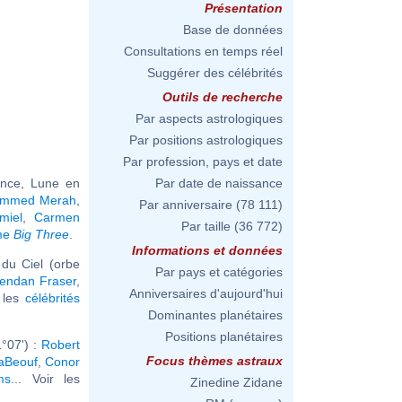
Présentation
Base de données
Consultations en temps réel
Suggérer des célébrités
Outils de recherche
Par aspects astrologiques
Par positions astrologiques
Par profession, pays et date
ance, Lune en
Par date de naissance
mmed Merah
,
Par anniversaire
(78 111)
miel
,
Carmen
Par taille
(36 772)
ême
Big Three
.
Informations et données
du Ciel (orbe
Par pays et catégories
endan Fraser
,
Anniversaires d'aujourd'hui
r les
célébrités
Dominantes planétaires
Positions planétaires
°07') :
Robert
Focus thèmes astraux
aBeouf
,
Conor
ms
... Voir les
Zinedine Zidane