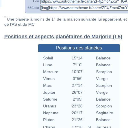
Lien
BBCode
*
Une planète à moins de 1° de la maison suivante lui appartient, et 
de l'AS et du MC
Positions et aspects planétaires de Marjorie (L5)
Positions des planètes
Soleil
15°14'
Balance
Lune
7°10'
Balance
Mercure
10°07'
Scorpion
Vénus
3°56'
Vierge
Mars
27°14'
Scorpion
Jupiter
26°07'
Vierge
Saturne
2°05'
Balance
Uranus
23°28'
Scorpion
Neptune
20°17'
Sagittaire
Pluton
21°26'
Balance
Chiron
17°16'
Я
Taureau