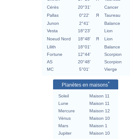
Cérès
20°31'
Cancer
Pallas
0°22'
Я
Taureau
Junon
2°41'
Balance
Vesta
18°23'
Lion
Noeud Nord
18°48'
Я
Lion
Lilith
18°01'
Balance
Fortune
12°44'
Scorpion
AS
20°48'
Scorpion
MC
5°01'
Vierge
*
Planètes en maisons
Soleil
Maison 11
Lune
Maison 11
Mercure
Maison 12
Vénus
Maison 10
Mars
Maison 1
Jupiter
Maison 10