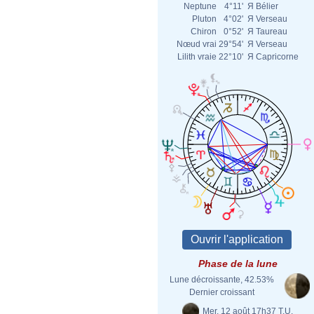
Neptune
4°11'
Я
Bélier
Pluton
4°02'
Я
Verseau
Chiron
0°52'
Я
Taureau
Nœud vrai
29°54'
Я
Verseau
Lilith vraie
22°10'
Я
Capricorne
Phase de la lune
Lune décroissante, 42.53%
Dernier croissant
Mer. 12 août 17h37 T.U.