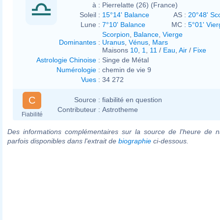
à :
Pierrelatte (26) (France)
Soleil :
15°14' Balance
AS :
20°48' Sc
Lune :
7°10' Balance
MC :
5°01' Vier
Scorpion
,
Balance
,
Vierge
Dominantes
:
Uranus
,
Vénus
,
Mars
Maisons
10
,
1
,
11
/
Eau
,
Air
/
Fixe
Astrologie Chinoise
:
Singe de Métal
Numérologie
:
chemin de vie 9
Vues
:
34 272
C
Source :
fiabilité en question
Contributeur :
Astrotheme
Fiabilité
Des informations complémentaires sur la source de l'heure de n
parfois disponibles dans l'extrait de
biographie
ci-dessous.