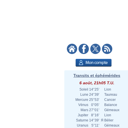
Transits et éphémérides
6 août, 21h05 T.U.
Soleil
14°25'
Lion
Lune
24°39'
Taureau
Mercure
25°53'
Cancer
Vénus
0°05'
Balance
Mars
27°01'
Gémeaux
Jupiter
8°16'
Lion
Saturne
14°39'
Я
Bélier
Uranus
5°11'
Gémeaux