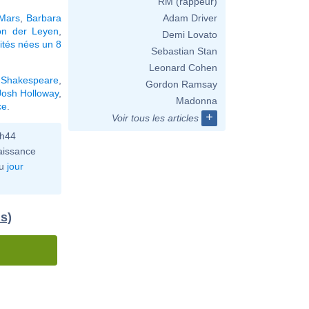
RM (rappeur)
Mars
,
Barbara
Adam Driver
on der Leyen
,
Demi Lovato
ités nées un 8
Sebastian Stan
Leonard Cohen
m Shakespeare
,
Gordon Ramsay
Josh Holloway
,
Madonna
ce
.
+
Voir tous les articles
0h44
aissance
u
jour
us)