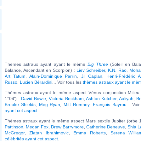
Thèmes astraux ayant ayant le même
Big Three
(Soleil en Bal
Balance, Ascendant en Scorpion) :
Liev Schreiber
,
K.N. Rao
,
Moha
Art Tatum
,
Alain-Dominique Perrin
,
Jil Caplan
,
Henri-Frédéric A
Russo
,
Lucien Bérardini
... Voir tous les
thèmes astraux ayant le m
Thèmes astraux ayant le même aspect Vénus conjonction Milieu 
1°04') :
David Bowie
,
Victoria Beckham
,
Ashton Kutcher
,
Aaliyah
,
Br
Brooke Shields
,
Meg Ryan
,
Mitt Romney
,
François Bayrou
... Voi
ayant cet aspect
.
Thèmes astraux ayant le même aspect Mars sextile Jupiter (orbe 1
Pattinson
,
Megan Fox
,
Drew Barrymore
,
Catherine Deneuve
,
Shia L
McGregor
,
Zlatan Ibrahimovic
,
Emma Roberts
,
Serena Willia
célébrités ayant cet aspect
.