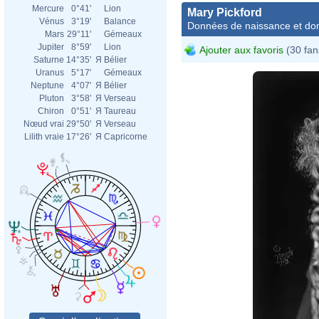
Mercure
0°41'
Lion
Mary Pickford
Vénus
3°19'
Balance
Données de naissance et dom
Mars
29°11'
Gémeaux
Jupiter
8°59'
Lion
Ajouter aux favoris
(30 fan
Saturne
14°35'
Я
Bélier
Uranus
5°17'
Gémeaux
Neptune
4°07'
Я
Bélier
Pluton
3°58'
Я
Verseau
Chiron
0°51'
Я
Taureau
Nœud vrai
29°50'
Я
Verseau
Lilith vraie
17°26'
Я
Capricorne