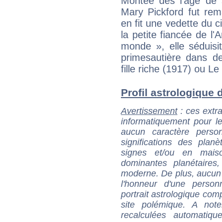
Montée dès l'âge de s
Mary Pickford fut rem
en fit une vedette du
la petite fiancée de l'
monde », elle séduisit
primesautière dans d
fille riche (1917) ou L
Profil astrologique d
Avertissement
: ces extra
informatiquement pour le
aucun caractère perso
significations des pla
signes et/ou en maiso
dominantes planétaires,
moderne. De plus, aucun a
l'honneur d'une personn
portrait astrologique com
site polémique. A note
recalculées automatiq