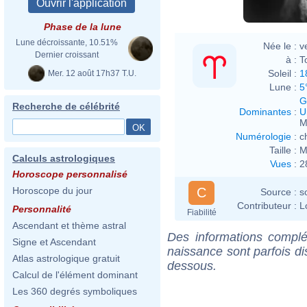
Phase de la lune
Lune décroissante, 10.51%
Née le :
v
Dernier croissant
à :
T
Soleil :
1
Mer. 12 août 17h37 T.U.
Lune :
5
G
Recherche de célébrité
Dominantes
:
U
M
Numérologie
:
c
Taille :
M
Calculs astrologiques
Vues
:
2
Horoscope personnalisé
C
Horoscope du jour
Source :
s
Contributeur :
L
Personnalité
Fiabilité
Ascendant et thème astral
Des informations complé
Signe et Ascendant
naissance sont parfois di
Atlas astrologique gratuit
dessous.
Calcul de l'élément dominant
Les 360 degrés symboliques