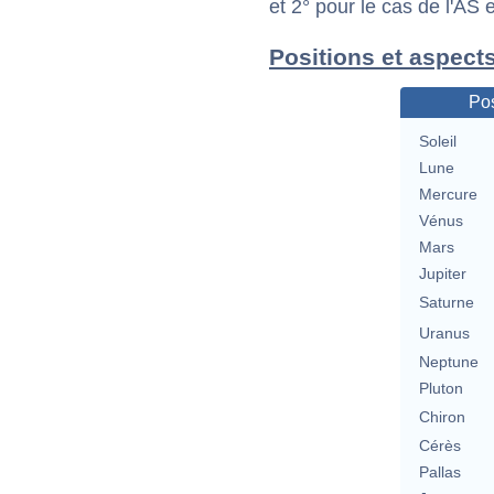
et 2° pour le cas de l'AS
Positions et aspect
Pos
Soleil
Lune
Mercure
Vénus
Mars
Jupiter
Saturne
Uranus
Neptune
Pluton
Chiron
Cérès
Pallas