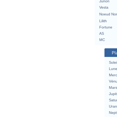
Junon
Vesta
Noeud No
Lilith
Fortune
AS
MC
Pl
Solei
Lun
Merc
Vén
Mar
Jupit
Satu
Uran
Nept