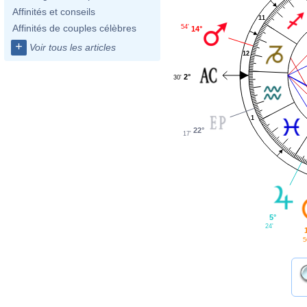
Affinités et conseils
11
Affinités de couples célèbres
54'
14°
+
Voir tous les articles
12
2°
30'
1
22°
17'
5°
24'
5