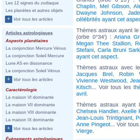
Les 12 signes du zodiaque
Chaplin
,
Mel Gibson
,
Al
Les planètes et autres objets
Dwayne Johnson
,
Jade
+
célébrités ayant cet aspe
Voir tous les articles
Thèmes astraux ayant le
Articles astrologiques
(orbe 0°34') :
Ariana G
Aspects planétaires
Megan Thee Stallion
,
R
La conjonction Mercure Vénus
Stefani
,
Carla Bruni Sar
La conjonction Soleil Mercure
ayant cet aspect
.
Lune AS en dissonance
Thèmes astraux avec l
La conjonction Soleil Vénus
Jacques Brel
,
Robin 
+
Voir tous les articles
Vivienne Westwood
,
Jea
Kitsch
... Voir tous les
th
Caractérologie
avril
.
La maison VI dominante
Thèmes astraux ayant 
La maison VII dominante
Chelsea Handler
,
Axelle
La maison VIII dominante
Jean-Louis Trintignant
,
P
La maison IX dominante
Anne Pingeot
... Voir tou
+
Voir tous les articles
Vierge
.
Évènements astrologiques