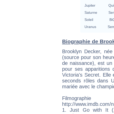
Jupiter
Qu
Saturne
Se
Soleil
BiQ
Uranus
Sem
Biographie de Brook
Brooklyn Decker, née 
(source pour son heure 
de naissance), est un
pour ses apparitions 
Victoria's Secret. Elle
seconds rôles dans Ug
mariée avec le champi
Filmographie
http://www.imdb.com/
1. Just Go with It (2