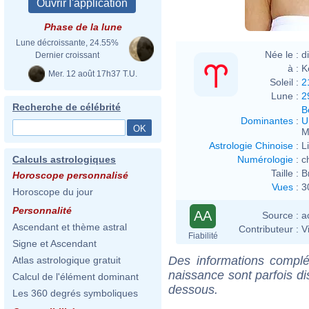
Phase de la lune
Lune décroissante, 24.55%
Née le :
d
Dernier croissant
à :
K
Mer. 12 août 17h37 T.U.
Soleil :
2
Lune :
2
Recherche de célébrité
B
Dominantes
:
U
M
Astrologie Chinoise
:
L
Numérologie
:
c
Calculs astrologiques
Taille :
B
Horoscope personnalisé
Vues
:
3
Horoscope du jour
Personnalité
AA
Source :
a
Ascendant et thème astral
Contributeur :
V
Fiabilité
Signe et Ascendant
Des informations complé
Atlas astrologique gratuit
naissance sont parfois di
Calcul de l'élément dominant
dessous.
Les 360 degrés symboliques