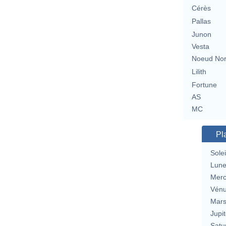
Cérès
Pallas
Junon
Vesta
Noeud No
Lilith
Fortune
AS
MC
Pl
Solei
Lun
Merc
Vén
Mar
Jupit
Satu