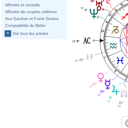
26°
Affinités et conseils
10
00'
8°
Affinités de couples célèbres
11
Ava Gardner et Frank Sinatra
Compatibilité du Bélier
12
+
Voir tous les articles
6°
24'
1
22°
44'
2
17°
33'
29°
12'
9°
45'
11°
33'