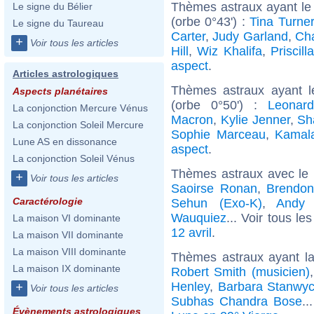
Thèmes astraux ayant le
Le signe du Bélier
(orbe 0°43') :
Tina Turner
Le signe du Taureau
Carter
,
Judy Garland
,
Cha
+
Voir tous les articles
Hill
,
Wiz Khalifa
,
Priscill
aspect
.
Articles astrologiques
Thèmes astraux ayant l
Aspects planétaires
(orbe 0°50') :
Leonard
La conjonction Mercure Vénus
Macron
,
Kylie Jenner
,
Sh
La conjonction Soleil Mercure
Sophie Marceau
,
Kamala
Lune AS en dissonance
aspect
.
La conjonction Soleil Vénus
Thèmes astraux avec le
+
Voir tous les articles
Saoirse Ronan
,
Brendon
Caractérologie
Sehun (Exo-K)
,
Andy 
Wauquiez
... Voir tous le
La maison VI dominante
12 avril
.
La maison VII dominante
La maison VIII dominante
Thèmes astraux ayant l
La maison IX dominante
Robert Smith (musicien)
Henley
,
Barbara Stanwy
+
Voir tous les articles
Subhas Chandra Bose
..
Évènements astrologiques