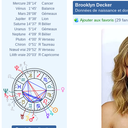
Mercure
28°14'
Cancer
Brooklyn Decker
Vénus
1°45'
Balance
Données de naissance et dom
Mars
28°08'
Gémeaux
Jupiter
8°38'
Lion
Ajouter aux favoris
(29 fan
Saturne
14°37'
Я
Bélier
Uranus
5°14'
Gémeaux
Neptune
4°09'
Я
Bélier
Pluton
4°00'
Я
Verseau
Chiron
0°51'
Я
Taureau
Nœud vrai
29°52'
Я
Verseau
Lilith vraie
20°03'
Я
Capricorne
Davi