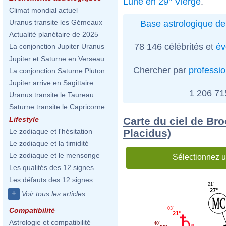
Lune en 29° Vierge
.
Climat mondial actuel
Uranus transite les Gémeaux
Base astrologique de
Actualité planétaire de 2025
78 146 célébrités et
év
La conjonction Jupiter Uranus
Jupiter et Saturne en Verseau
Chercher par
professi
La conjonction Saturne Pluton
Jupiter arrive en Sagittaire
1 206 7
Uranus transite le Taureau
Saturne transite le Capricorne
Carte du ciel de Br
Lifestyle
Placidus)
Le zodiaque et l'hésitation
Le zodiaque et la timidité
Le zodiaque et le mensonge
Sélectionnez u
Les qualités des 12 signes
Les défauts des 12 signes
21'
27°
+
Voir tous les articles
03'
Compatibilité
21°
Astrologie et compatibilité
40'