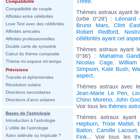
Three
.
Compatibilité
Compatibilité de couple
Thèmes astraux ayant le
Affinités entre célébrités
(orbe 0°28') :
Léonard 
Love Test avec des célébrités
Bruno Mars
,
Clint Eas
Robert Redford
,
Nostr
Affinités amicales
célébrités ayant cet aspe
Affinités professionnelles
Double carte de synastrie
Thèmes astraux ayant l
Calcul du thème composite
0°36') :
Mahatma Gand
Thème mi-espace mi-temps
Nicolas Cage
,
William
Simpson
,
Kate Bush
,
Wa
Prévisions
aspect
.
Transits et éphémérides
Révolution solaire
Thèmes astraux avec l
Directions secondaires
Jean-Marie Le Pen
,
Lio
Chino Moreno
,
John Go
Directions d'arcs solaires
Voir tous les
thèmes astra
Bases de l'astrologie
Thèmes astraux ayant
Introduction à l'astrologie
Hepburn
,
Trixie Mattel
,
E
L'utilité de l'astrologie
Bailon
,
Camille Lacourt
Astro sidérale ou tropicale ?
Fink
... Voir tous les
t