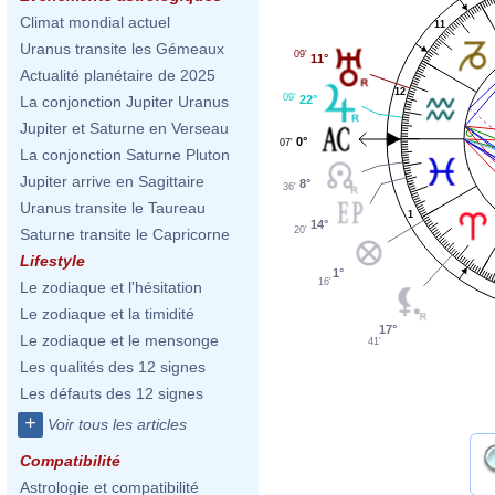
Climat mondial actuel
11
Uranus transite les Gémeaux
09'
11°
Actualité planétaire de 2025
12
09'
22°
La conjonction Jupiter Uranus
Jupiter et Saturne en Verseau
0°
07'
La conjonction Saturne Pluton
Jupiter arrive en Sagittaire
8°
36'
Uranus transite le Taureau
1
14°
20'
Saturne transite le Capricorne
Lifestyle
1°
16'
Le zodiaque et l'hésitation
Le zodiaque et la timidité
17°
Le zodiaque et le mensonge
41'
Les qualités des 12 signes
Les défauts des 12 signes
+
Voir tous les articles
Compatibilité
Astrologie et compatibilité