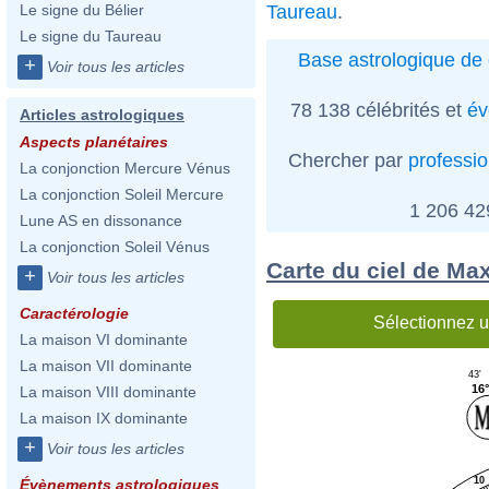
Taureau
.
Le signe du Bélier
Le signe du Taureau
Base astrologique de 
+
Voir tous les articles
78 138 célébrités et
év
Articles astrologiques
Aspects planétaires
Chercher par
professi
La conjonction Mercure Vénus
La conjonction Soleil Mercure
1 206 4
Lune AS en dissonance
La conjonction Soleil Vénus
Carte du ciel de Ma
+
Voir tous les articles
Caractérologie
Sélectionnez u
La maison VI dominante
La maison VII dominante
43'
16
La maison VIII dominante
La maison IX dominante
+
Voir tous les articles
10
Évènements astrologiques