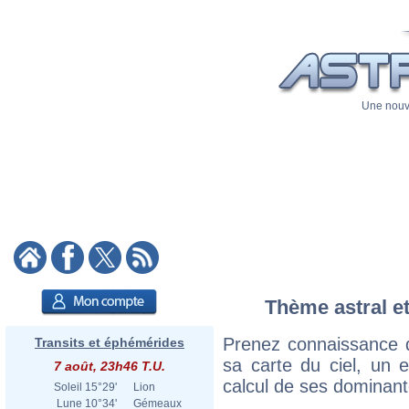
Une nouve
Thème astral et
Prenez connaissance 
Transits et éphémérides
sa carte du ciel, un ex
7 août, 23h46 T.U.
calcul de ses dominant
Soleil
15°29'
Lion
Lune
10°34'
Gémeaux