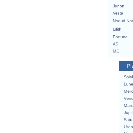
Junon
Vesta
Noeud No
Lilith
Fortune
AS
MC
Pl
Solei
Lun
Merc
Vén
Mar
Jupit
Satu
Uran