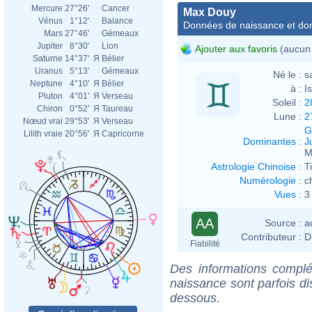
Mercure
27°26'
Cancer
Max Douy
Vénus
1°12'
Balance
Données de naissance et dom
Mars
27°46'
Gémeaux
Jupiter
8°30'
Lion
Ajouter aux favoris
(aucun 
Saturne
14°37'
Я
Bélier
Uranus
5°13'
Gémeaux
Né le :
s
Neptune
4°10'
Я
Bélier
à :
I
Pluton
4°01'
Я
Verseau
Soleil :
2
Chiron
0°52'
Я
Taureau
Lune :
2
Nœud vrai
29°53'
Я
Verseau
G
Lilith vraie
20°56'
Я
Capricorne
Dominantes
:
J
M
Astrologie Chinoise
:
T
Numérologie
:
c
Vues
:
3
AA
Source :
a
Contributeur :
D
Fiabilité
Des informations complé
naissance sont parfois di
dessous.