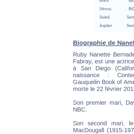
Mars
BiQ
Vénus
BiQ
Soleil
Sem
Jupiter
Sem
Biographie de Nanett
Ruby Nanette Bernade
Fabray, est une actric
à San Diego (Califo
naissance : Conte
Gauquelin Book of Ame
morte le 22 février 201
Son premier mari, Dav
NBC.
Son second mari, le 
MacDougall (1915-1973