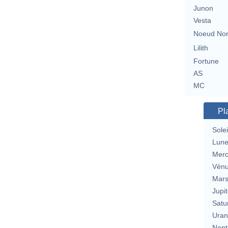
Junon
Vesta
Noeud No
Lilith
Fortune
AS
MC
Pl
Solei
Lun
Merc
Vén
Mar
Jupit
Satu
Uran
Nept