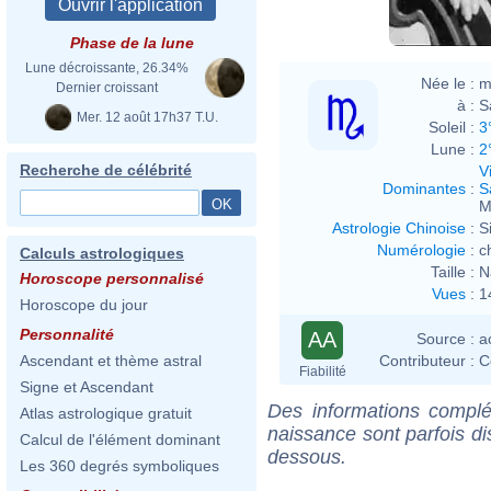
Phase de la lune
Lune décroissante, 26.34%
Née le :
m
Dernier croissant
à :
S
Mer. 12 août 17h37 T.U.
Soleil :
3
Lune :
2
Recherche de célébrité
V
Dominantes
:
S
M
Astrologie Chinoise
:
S
Numérologie
:
c
Calculs astrologiques
Taille :
N
Horoscope personnalisé
Vues
:
1
Horoscope du jour
Personnalité
AA
Source :
a
Contributeur :
C
Ascendant et thème astral
Fiabilité
Signe et Ascendant
Des informations complé
Atlas astrologique gratuit
naissance sont parfois di
Calcul de l'élément dominant
dessous.
Les 360 degrés symboliques