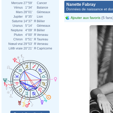
Mercure
27°59'
Cancer
Nanette Fabray
Vénus
1°34'
Balance
Données de naissance et dom
Mars
28°01'
Gémeaux
Jupiter
8°35'
Lion
Ajouter aux favoris
(5 fans
Saturne
14°37'
Я
Bélier
Uranus
5°14'
Gémeaux
Neptune
4°09'
Я
Bélier
Pluton
4°00'
Я
Verseau
Chiron
0°51'
Я
Taureau
Nœud vrai
29°53'
Я
Verseau
Lilith vraie
20°21'
Я
Capricorne