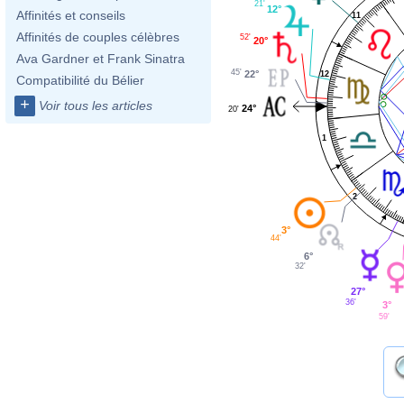
21'
12°
Affinités et conseils
11
Affinités de couples célèbres
52'
20°
Ava Gardner et Frank Sinatra
45'
22°
12
Compatibilité du Bélier
+
Voir tous les articles
24°
20'
1
2
3°
44'
6°
32'
27°
36'
3°
59'