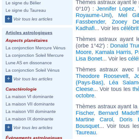
Thèmes astraux ayant le
Le signe du Bélier
0°10') :
Jennifer Lopez
,
Le signe du Taureau
Royaume-Uni)
,
Mel Gi
+
Voir tous les articles
Fassbender
,
Zooey De
Kadhafi
... Voir les
célébri
Articles astrologiques
Thèmes astraux ayant l
Aspects planétaires
(orbe 1°42') :
Donald Tr
La conjonction Mercure Vénus
Moore
,
Kamala Harris
,
P
La conjonction Soleil Mercure
Lisa Bonet
... Voir les
célé
Lune AS en dissonance
Thèmes astraux avec 
La conjonction Soleil Vénus
Theodore Roosevelt
,
J
+
Voir tous les articles
(Pays-Bas)
,
Léa Salam
Cleese
... Voir tous les
th
Caractérologie
octobre
.
La maison VI dominante
La maison VII dominante
Thèmes astraux ayant la
La maison VIII dominante
Fischer
,
Bernard Madoff
Martine Carol
,
Doris 
La maison IX dominante
Bousquet
... Voir tous l
+
Voir tous les articles
Taureau
.
Évènements astrologiques