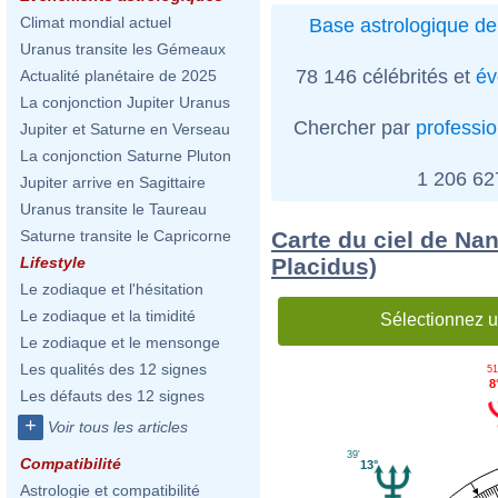
Climat mondial actuel
Base astrologique de
Uranus transite les Gémeaux
78 146 célébrités et
év
Actualité planétaire de 2025
La conjonction Jupiter Uranus
Chercher par
professi
Jupiter et Saturne en Verseau
La conjonction Saturne Pluton
1 206 6
Jupiter arrive en Sagittaire
Uranus transite le Taureau
Carte du ciel de Nan
Saturne transite le Capricorne
Placidus)
Lifestyle
Le zodiaque et l'hésitation
Le zodiaque et la timidité
Sélectionnez u
Le zodiaque et le mensonge
Les qualités des 12 signes
51
8
Les défauts des 12 signes
+
Voir tous les articles
39'
Compatibilité
13°
Astrologie et compatibilité