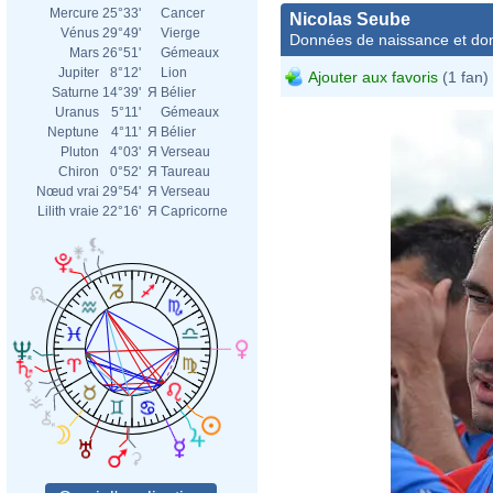
Mercure
25°33'
Cancer
Nicolas Seube
Vénus
29°49'
Vierge
Données de naissance et dom
Mars
26°51'
Gémeaux
Jupiter
8°12'
Lion
Ajouter aux favoris
(1 fan)
Saturne
14°39'
Я
Bélier
Uranus
5°11'
Gémeaux
Neptune
4°11'
Я
Bélier
Pluton
4°03'
Я
Verseau
Chiron
0°52'
Я
Taureau
Nœud vrai
29°54'
Я
Verseau
Lilith vraie
22°16'
Я
Capricorne