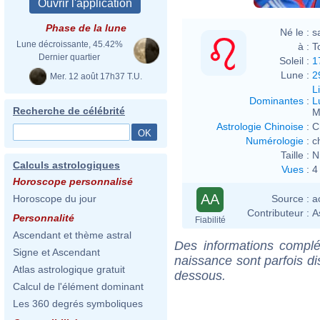
Phase de la lune
Né le :
s
Lune décroissante, 45.42%
à :
T
Dernier quartier
Soleil :
1
Lune :
2
Mer. 12 août 17h37 T.U.
L
Dominantes
:
L
Recherche de célébrité
M
Astrologie Chinoise
:
C
Numérologie
:
c
Taille :
N
Calculs astrologiques
Vues
:
4
Horoscope personnalisé
AA
Source :
a
Horoscope du jour
Contributeur :
A
Personnalité
Fiabilité
Ascendant et thème astral
Des informations complé
Signe et Ascendant
naissance sont parfois di
Atlas astrologique gratuit
dessous.
Calcul de l'élément dominant
Les 360 degrés symboliques