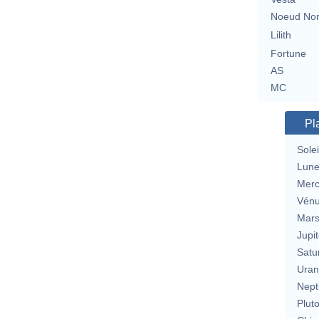
Noeud No
Lilith
Fortune
AS
MC
Pl
Solei
Lun
Merc
Vén
Mar
Jupit
Satu
Uran
Nept
Plut