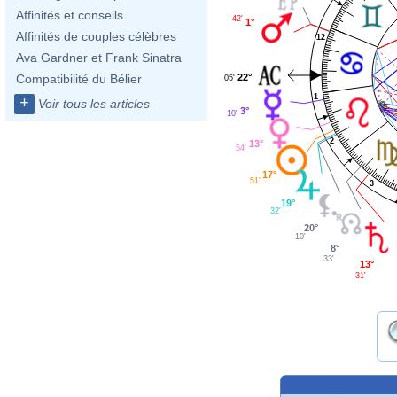
Affinités et conseils
42'
1°
Affinités de couples célèbres
12
Ava Gardner et Frank Sinatra
22°
Compatibilité du Bélier
05'
1
+
Voir tous les articles
3°
10'
2
13°
54'
17°
51'
3
19°
32'
20°
10'
8°
33'
13°
31'