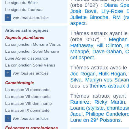
Le signe du Bélier
(orbe 0°02') :
Diana Spe
Le signe du Taureau
José Bové
,
Lily-Rose 
Juliette Binoche
,
RM (ra
+
Voir tous les articles
aspect
.
Articles astrologiques
Thèmes astraux ayant le
Aspects planétaires
(orbe 0°07') :
Meghan
La conjonction Mercure Vénus
Hathaway
,
Bill Clinton
,
I
Mbappé
,
Dave Gahan
,
C
La conjonction Soleil Mercure
cet aspect
.
Lune AS en dissonance
La conjonction Soleil Vénus
Thèmes astraux avec le
+
Joe Rogan
,
Hulk Hogan
,
Voir tous les articles
Silva
,
Marilyn vos Savan
Caractérologie
tous les
thèmes astraux d
La maison VI dominante
Thèmes astraux ayant
La maison VII dominante
Ramirez
,
Ricky Martin
La maison VIII dominante
Loana (styliste, chanteus
La maison IX dominante
Jaoui
,
Philippe Candelor
+
Voir tous les articles
Lune en 29° Poissons
.
Évènements astrologiques