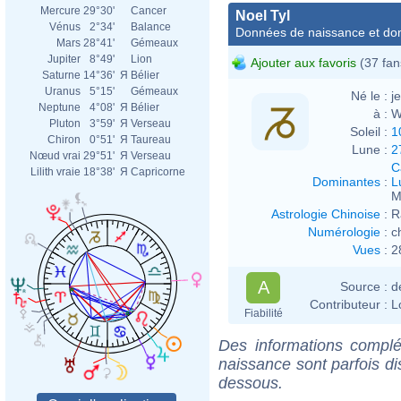
Mercure
29°30'
Cancer
Noel Tyl
Vénus
2°34'
Balance
Données de naissance et dom
Mars
28°41'
Gémeaux
Jupiter
8°49'
Lion
Ajouter aux favoris
(37 fan
Saturne
14°36'
Я
Bélier
Uranus
5°15'
Gémeaux
Né le :
j
Neptune
4°08'
Я
Bélier
à :
W
Pluton
3°59'
Я
Verseau
Soleil :
1
Chiron
0°51'
Я
Taureau
Lune :
2
Nœud vrai
29°51'
Я
Verseau
C
Lilith vraie
18°38'
Я
Capricorne
Dominantes
:
L
M
Astrologie Chinoise
:
R
Numérologie
:
c
Vues
:
2
A
Source :
d
Contributeur :
L
Fiabilité
Des informations complé
naissance sont parfois di
dessous.