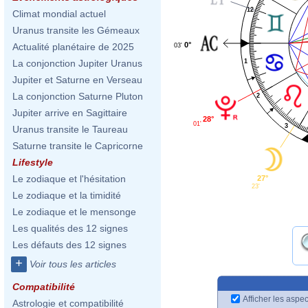
12
Climat mondial actuel
Uranus transite les Gémeaux
0°
Actualité planétaire de 2025
03'
1
La conjonction Jupiter Uranus
Jupiter et Saturne en Verseau
La conjonction Saturne Pluton
2
Jupiter arrive en Sagittaire
28°
01'
3
Uranus transite le Taureau
Saturne transite le Capricorne
Lifestyle
Le zodiaque et l'hésitation
27°
23'
Le zodiaque et la timidité
Le zodiaque et le mensonge
Les qualités des 12 signes
Les défauts des 12 signes
+
Voir tous les articles
Compatibilité
Afficher les aspec
Astrologie et compatibilité