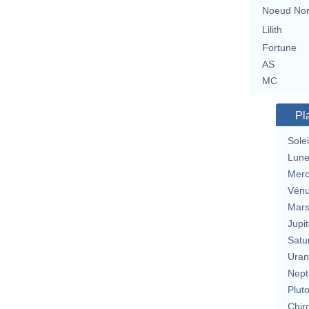
Noeud No
Lilith
Fortune
AS
MC
Pl
Solei
Lun
Merc
Vén
Mar
Jupit
Satu
Uran
Nept
Plut
Chir