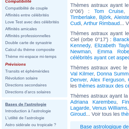
Compatibilité
Thèmes astraux ayant le
Compatibilité de couple
0°06') :
Tom Cruise
Affinités entre célébrités
Timberlake
,
Björk
,
Aleist
Love Test avec des célébrités
Cudi
,
Arthur Rimbaud
... 
Affinités amicales
Thèmes astraux ayant le
Affinités professionnelles
Ciel (orbe 0°17') :
Barac
Double carte de synastrie
Kennedy
,
Elizabeth Tayl
Calcul du thème composite
Newman
,
Emma Rober
Thème mi-espace mi-temps
célébrités ayant cet aspe
Prévisions
Thèmes astraux avec le
Transits et éphémérides
Val Kilmer
,
Donna Summ
Révolution solaire
Denver
,
Alex Ferguson
,
Directions secondaires
les
thèmes astraux des c
Directions d'arcs solaires
Thèmes astraux ayant la
Adriana Karembeu
,
Fi
Bases de l'astrologie
Lagarde
,
Venus Williams
Introduction à l'astrologie
Giroud
... Voir tous les
thè
L'utilité de l'astrologie
Astro sidérale ou tropicale ?
Base astrologique de