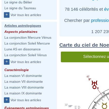
Le signe du Bélier
Le signe du Taureau
78 146 célébrités et
év
+
Voir tous les articles
Chercher par
professi
Articles astrologiques
1 207 2
Aspects planétaires
La conjonction Mercure Vénus
La conjonction Soleil Mercure
Carte du ciel de Noe
Lune AS en dissonance
La conjonction Soleil Vénus
Sélectionnez u
+
Voir tous les articles
Caractérologie
La maison VI dominante
42'
5°
La maison VII dominante
La maison VIII dominante
La maison IX dominante
11
+
Voir tous les articles
22'
10°
Évènements astrologiques