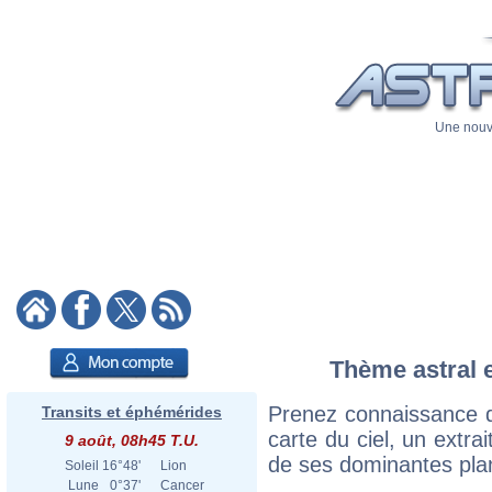
Une nouve
Thème astral e
Prenez connaissance d
Transits et éphémérides
carte du ciel, un extrai
9 août, 08h45 T.U.
de ses dominantes plan
Soleil
16°48'
Lion
Lune
0°37'
Cancer