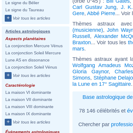
(orbe 0°45') :
Bill Gates
Le signe du Bélier
Carl Gustav Jung
,
J. K
Le signe du Taureau
Gere
,
Abbé Pierre
... Voir
+
Voir tous les articles
Thèmes astraux ave
(musicienne)
,
John Way
Articles astrologiques
Russell
,
Alexander McQ
Aspects planétaires
Braxton
... Voir tous les
th
La conjonction Mercure Vénus
mars
.
La conjonction Soleil Mercure
Thèmes astraux ayant l
Lune AS en dissonance
Wolfgang Amadeus Moz
La conjonction Soleil Vénus
Gloria Gaynor
,
Charle
+
Voir tous les articles
Simons
,
Stéphane Delaj
la Lune en 17° Sagittaire
.
Caractérologie
La maison VI dominante
Base astrologique de
La maison VII dominante
La maison VIII dominante
78 146 célébrités et
év
La maison IX dominante
+
Voir tous les articles
Chercher par
professi
Évènements astrologiques