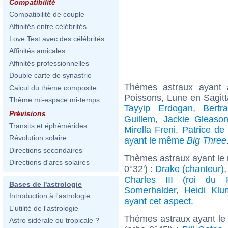
Compatibilité
Compatibilité de couple
Affinités entre célébrités
Love Test avec des célébrités
Affinités amicales
Affinités professionnelles
Double carte de synastrie
Thèmes astraux ayant
Calcul du thème composite
Poissons, Lune en Sagitt
Thème mi-espace mi-temps
Tayyip Erdogan
,
Bertr
Prévisions
Guillem
,
Jackie Gleaso
Transits et éphémérides
Mirella Freni
,
Patrice de
Révolution solaire
ayant le même
Big Three
Directions secondaires
Thèmes astraux ayant le 
Directions d'arcs solaires
0°32') :
Drake (chanteur)
Charles III (roi du 
Bases de l'astrologie
Somerhalder
,
Heidi Klu
Introduction à l'astrologie
ayant cet aspect
.
L'utilité de l'astrologie
Thèmes astraux ayant le
Astro sidérale ou tropicale ?