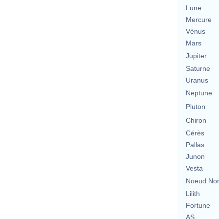
Lune
Mercure
Vénus
Mars
Jupiter
Saturne
Uranus
Neptune
Pluton
Chiron
Cérès
Pallas
Junon
Vesta
Noeud No
Lilith
Fortune
AS