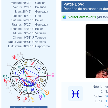
Mercure
29°32'
Cancer
Pattie Boyd
Vénus
2°36'
Balance
Données de naissance et dom
Mars
28°42'
Gémeaux
Jupiter
8°49'
Lion
Ajouter aux favoris
(49 fan
Saturne
14°36'
Я
Bélier
Uranus
5°15'
Gémeaux
Neptune
4°08'
Я
Bélier
Pluton
3°59'
Я
Verseau
Chiron
0°51'
Я
Taureau
Nœud vrai
29°51'
Я
Verseau
Lilith vraie
18°35'
Я
Capricorne
Née le :
v
à :
T
Soleil :
2
Lune :
1
G