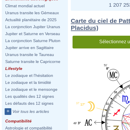
1 207 2
Climat mondial actuel
Uranus transite les Gémeaux
Carte du ciel de Pat
Actualité planétaire de 2025
Placidus)
La conjonction Jupiter Uranus
Jupiter et Saturne en Verseau
La conjonction Saturne Pluton
Sélectionnez u
Jupiter arrive en Sagittaire
Uranus transite le Taureau
Saturne transite le Capricorne
51'
Lifestyle
8°
Le zodiaque et l'hésitation
Le zodiaque et la timidité
Le zodiaque et le mensonge
10
Les qualités des 12 signes
Les défauts des 12 signes
37'
11
17°
+
Voir tous les articles
12
Compatibilité
3°
49'
Astrologie et compatibilité