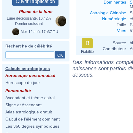
Dominantes
:
S
M
Phase de la lune
Astrologie Chinoise
:
S
Numérologie
:
c
Lune décroissante, 16.42%
Dernier croissant
Taille :
P
Vues
:
5
Mer. 12 août 17h37 T.U.
B
Source :
b
Recherche de célébrité
Contributeur :
A
Fiabilité
Des informations complé
naissance sont parfois di
Calculs astrologiques
dessous.
Horoscope personnalisé
Horoscope du jour
Personnalité
Ascendant et thème astral
Signe et Ascendant
Atlas astrologique gratuit
Calcul de l'élément dominant
Les 360 degrés symboliques