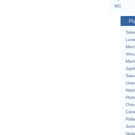
MC
Pl
Solei
Lun
Merc
Vén
Mar
Jupit
Satu
Uran
Nept
Plut
Chir
Cérè
Pall
Jun
Vest