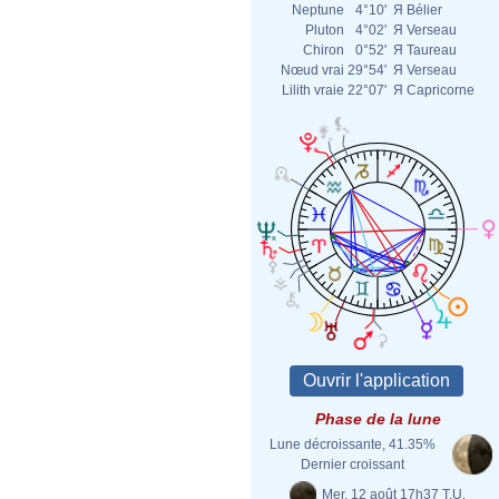
Neptune
4°10'
Я
Bélier
Pluton
4°02'
Я
Verseau
Chiron
0°52'
Я
Taureau
Nœud vrai
29°54'
Я
Verseau
Lilith vraie
22°07'
Я
Capricorne
Phase de la lune
Lune décroissante, 41.35%
Dernier croissant
Mer. 12 août 17h37 T.U.