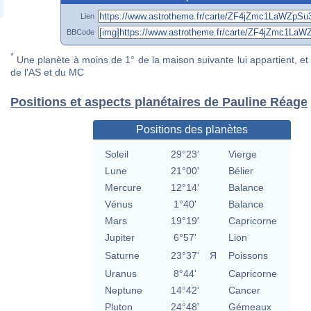
Lien
BBCode
*
Une planète à moins de 1° de la maison suivante lui appartient, et 
de l'AS et du MC
Positions et aspects planétaires de Pauline Réage
Positions des planètes
Soleil
29°23'
Vierge
Lune
21°00'
Bélier
Mercure
12°14'
Balance
Vénus
1°40'
Balance
Mars
19°19'
Capricorne
Jupiter
6°57'
Lion
Saturne
23°37'
Я
Poissons
Uranus
8°44'
Capricorne
Neptune
14°42'
Cancer
Pluton
24°48'
Gémeaux