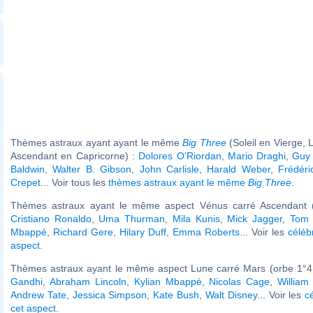
Thèmes astraux ayant ayant le même
Big Three
(Soleil en Vierge, 
Ascendant en Capricorne) :
Dolores O'Riordan
,
Mario Draghi
,
Guy 
Baldwin
,
Walter B. Gibson
,
John Carlisle
,
Harald Weber
,
Frédéri
Crepet
... Voir tous les
thèmes astraux ayant le même
Big Three
.
Thèmes astraux ayant le même aspect Vénus carré Ascendant (
Cristiano Ronaldo
,
Uma Thurman
,
Mila Kunis
,
Mick Jagger
,
Tom 
Mbappé
,
Richard Gere
,
Hilary Duff
,
Emma Roberts
... Voir les
céléb
aspect
.
Thèmes astraux ayant le même aspect Lune carré Mars (orbe 1°4
Gandhi
,
Abraham Lincoln
,
Kylian Mbappé
,
Nicolas Cage
,
William
Andrew Tate
,
Jessica Simpson
,
Kate Bush
,
Walt Disney
... Voir les
c
cet aspect
.