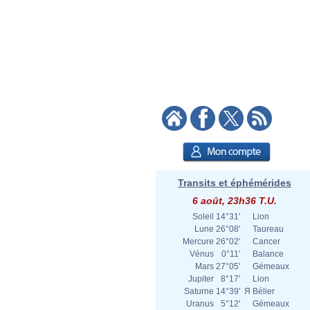
Transits et éphémérides
6 août, 23h36 T.U.
Soleil
14°31'
Lion
Lune
26°08'
Taureau
Mercure
26°02'
Cancer
Vénus
0°11'
Balance
Mars
27°05'
Gémeaux
Jupiter
8°17'
Lion
Saturne
14°39'
Я
Bélier
Uranus
5°12'
Gémeaux