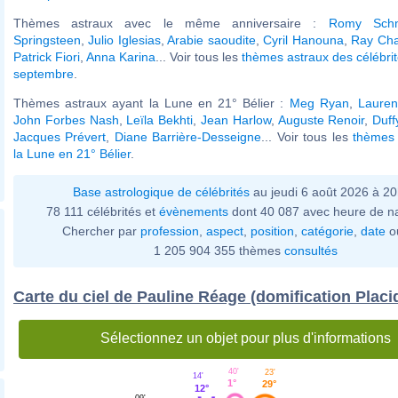
Thèmes astraux avec le même anniversaire :
Romy Schn
Springsteen
,
Julio Iglesias
,
Arabie saoudite
,
Cyril Hanouna
,
Ray Cha
Patrick Fiori
,
Anna Karina
... Voir tous les
thèmes astraux des célébri
septembre
.
Thèmes astraux ayant la Lune en 21° Bélier :
Meg Ryan
,
Lauren
John Forbes Nash
,
Leïla Bekhti
,
Jean Harlow
,
Auguste Renoir
,
Duff
Jacques Prévert
,
Diane Barrière-Desseigne
... Voir tous les
thèmes 
la Lune en 21° Bélier
.
Base astrologique de célébrités
au jeudi 6 août 2026 à 2
78 111 célébrités et
évènements
dont 40 087 avec heure de n
Chercher par
profession
,
aspect
,
position
,
catégorie
,
date
o
1 205 904 355 thèmes
consultés
Carte du ciel de Pauline Réage (domification Placi
Sélectionnez un objet pour plus d'informations
40'
23'
14'
1°
29°
12°
09'