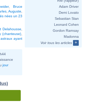
RM (rappeur)
eider
,
Bruce
Adam Driver
rles
,
Auguste
,
Demi Lovato
tés nées un 23
Sebastian Stan
Leonard Cohen
t Delahousse
,
Gordon Ramsay
y (chanteuse)
,
Madonna
astraux ayant
+
Voir tous les articles
0h44
aissance
u
jour
dus)