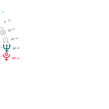
57'
°
49'
3°
55'
22°
49'
20°
14°
42'
24°
48'