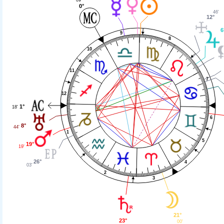
0°
46'
12°
6
9
8
10
11
7
12
1°
18'
6
8°
44'
1
5
19°
19'
26°
4
03'
2
3
21°
23°
00'