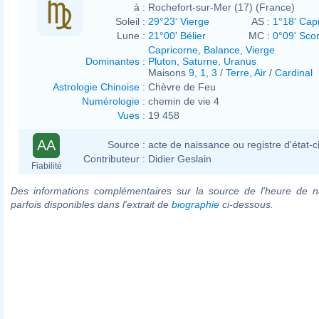
à :
Rochefort-sur-Mer (17) (France)
Soleil :
29°23' Vierge
AS :
1°18' Cap
Lune :
21°00' Bélier
MC :
0°09' Sco
Capricorne
,
Balance
,
Vierge
Dominantes
:
Pluton
,
Saturne
,
Uranus
Maisons
9
,
1
,
3
/
Terre
,
Air
/
Cardinal
Astrologie Chinoise
:
Chèvre de Feu
Numérologie
:
chemin de vie 4
Vues
:
19 458
AA
Source :
acte de naissance ou registre d'état-ci
Contributeur :
Didier Geslain
Fiabilité
Des informations complémentaires sur la source de l'heure de n
parfois disponibles dans l'extrait de
biographie
ci-dessous.