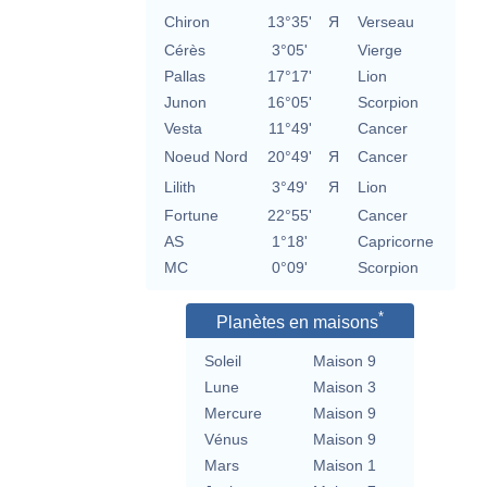
Chiron
13°35'
Я
Verseau
Cérès
3°05'
Vierge
Pallas
17°17'
Lion
Junon
16°05'
Scorpion
Vesta
11°49'
Cancer
Noeud Nord
20°49'
Я
Cancer
Lilith
3°49'
Я
Lion
Fortune
22°55'
Cancer
AS
1°18'
Capricorne
MC
0°09'
Scorpion
*
Planètes en maisons
Soleil
Maison 9
Lune
Maison 3
Mercure
Maison 9
Vénus
Maison 9
Mars
Maison 1