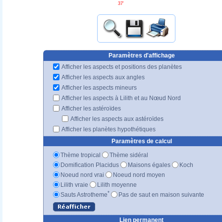
37'
Paramètres d'affichage
Afficher les aspects et positions des planètes
Afficher les aspects aux angles
Afficher les aspects mineurs
Afficher les aspects à Lilith et au Nœud Nord
Afficher les astéroïdes
Afficher les aspects aux astéroïdes
Afficher les planètes hypothétiques
Paramètres de calcul
Thème tropical
Thème sidéral
Domification Placidus
Maisons égales
Koch
Noeud nord vrai
Noeud nord moyen
Lilith vraie
Lilith moyenne
*
Sauts Astrotheme
Pas de saut en maison suivante
Lien permanent