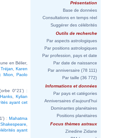
Présentation
Base de données
Consultations en temps réel
Suggérer des célébrités
Outils de recherche
Par aspects astrologiques
Par positions astrologiques
Par profession, pays et date
Lune en Bélier,
Par date de naissance
Tréjan
,
Karen
Par anniversaire
(78 111)
c Mion
,
Paolo
Par taille
(36 772)
Informations et données
orbe 0°21') :
Par pays et catégories
Hanks
,
Kylian
Anniversaires d'aujourd'hui
rités ayant cet
Dominantes planétaires
Positions planétaires
1') :
Mahatma
Focus thèmes astraux
 Shakespeare
,
élébrités ayant
Zinedine Zidane