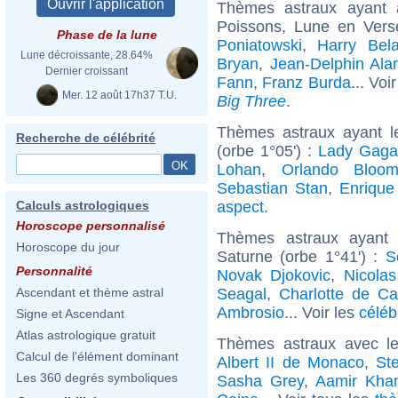
Thèmes astraux ayant
Poissons, Lune en Ver
Phase de la lune
Poniatowski
,
Harry Bela
Lune décroissante, 28.64%
Bryan
,
Jean-Delphin Ala
Dernier croissant
Fann
,
Franz Burda
... Voi
Mer. 12 août 17h37 T.U.
Big Three
.
Thèmes astraux ayant 
Recherche de célébrité
(orbe 1°05') :
Lady Gaga
Lohan
,
Orlando Bloo
Sebastian Stan
,
Enrique 
aspect
.
Calculs astrologiques
Horoscope personnalisé
Thèmes astraux ayant 
Horoscope du jour
Saturne (orbe 1°41') :
S
Personnalité
Novak Djokovic
,
Nicolas
Seagal
,
Charlotte de C
Ascendant et thème astral
Ambrosio
... Voir les
céléb
Signe et Ascendant
Atlas astrologique gratuit
Thèmes astraux avec l
Calcul de l'élément dominant
Albert II de Monaco
,
St
Les 360 degrés symboliques
Sasha Grey
,
Aamir Kha