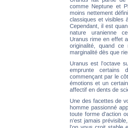
comme Neptune et Plut
moins nettement défini
classiques et visibles 
Cependant, il est qua
nature uranienne cer
Uranus rime en effet a
originalité, quand ce
marginalité dès que rie
Uranus est l'octave s
emprunte certains 
commençant par le côt
émotions et un certai
affectif en dents de sci
Une des facettes de vo
homme passionné appré
toute forme d'action o
n'est jamais prévisible
l'on vous croit stable 