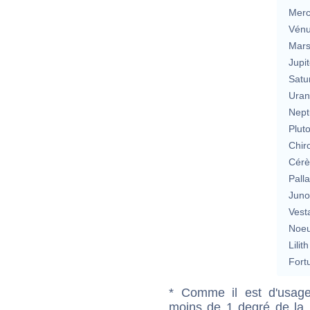
Merc
Vén
Mar
Jupit
Satu
Uran
Nept
Plut
Chir
Cérè
Pall
Jun
Vest
Noeu
Lilith
Fort
* Comme il est d'usage
moins de 1 degré de la m