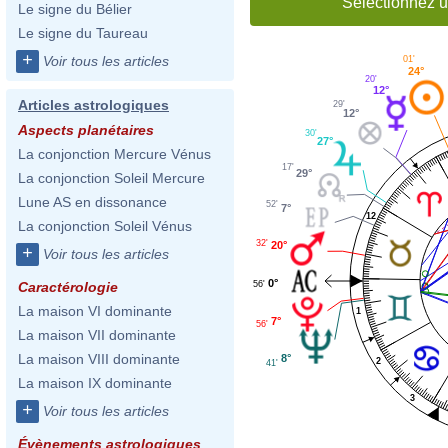
Sélectionnez u
Le signe du Bélier
Le signe du Taureau
+
Voir tous les articles
01'
24°
20'
12°
Articles astrologiques
29'
12°
Aspects planétaires
30'
27°
La conjonction Mercure Vénus
17'
29°
La conjonction Soleil Mercure
Lune AS en dissonance
52'
7°
12
La conjonction Soleil Vénus
32'
20°
+
Voir tous les articles
0°
56'
Caractérologie
La maison VI dominante
1
7°
56'
La maison VII dominante
La maison VIII dominante
8°
2
41'
La maison IX dominante
3
+
Voir tous les articles
Évènements astrologiques