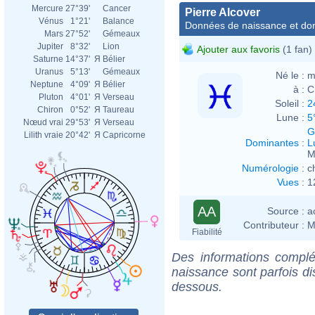
Mercure
27°39'
Cancer
Pierre Alcover
Vénus
1°21'
Balance
Données de naissance et dom
Mars
27°52'
Gémeaux
Jupiter
8°32'
Lion
Ajouter aux favoris
(1 fan)
Saturne
14°37'
Я
Bélier
Uranus
5°13'
Gémeaux
Né le :
m
Neptune
4°09'
Я
Bélier
à :
C
Pluton
4°01'
Я
Verseau
Soleil :
2
Chiron
0°52'
Я
Taureau
Lune :
5
Nœud vrai
29°53'
Я
Verseau
G
Lilith vraie
20°42'
Я
Capricorne
Dominantes
:
L
M
Numérologie
:
c
Vues
:
1
AA
Source :
a
Contributeur :
M
Fiabilité
Des informations complé
naissance sont parfois di
dessous.