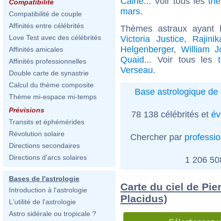
Caine
... Voir tous les
thè
Compatibilité
mars
.
Compatibilité de couple
Affinités entre célébrités
Thèmes astraux ayant
Love Test avec des célébrités
Victoria Justice
,
Rajinik
Helgenberger
,
William J
Affinités amicales
Quaid
... Voir tous les
Affinités professionnelles
Verseau
.
Double carte de synastrie
Calcul du thème composite
Base astrologique de 
Thème mi-espace mi-temps
Prévisions
78 138 célébrités et
év
Transits et éphémérides
Révolution solaire
Chercher par
professi
Directions secondaires
Directions d'arcs solaires
1 206 5
Bases de l'astrologie
Carte du ciel de Pie
Introduction à l'astrologie
Placidus)
L'utilité de l'astrologie
Astro sidérale ou tropicale ?