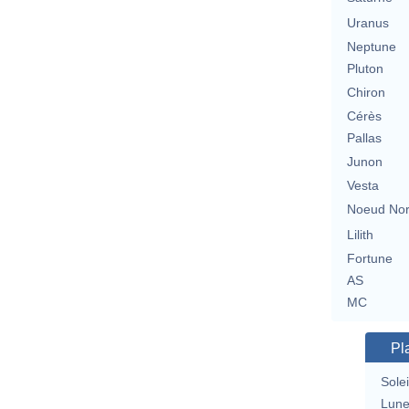
Uranus
Neptune
Pluton
Chiron
Cérès
Pallas
Junon
Vesta
Noeud No
Lilith
Fortune
AS
MC
Pl
Solei
Lun