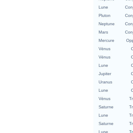
Lune
Con
Pluton
Con
Neptune
Con
Mars
Con
Mercure
Opp
Vénus
C
Vénus
C
Lune
C
Jupiter
C
Uranus
C
Lune
C
Vénus
T
Saturne
T
Lune
T
Saturne
T
Lune
T