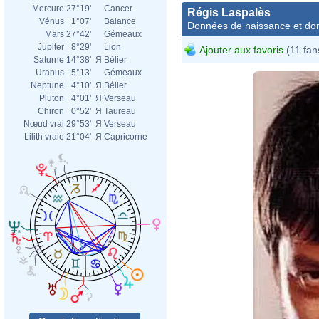
Mercure
27°19'
Cancer
Régis Laspalès
Vénus
1°07'
Balance
Données de naissance et dom
Mars
27°42'
Gémeaux
Jupiter
8°29'
Lion
Ajouter aux favoris
(11 fan
Saturne
14°38'
Я
Bélier
Uranus
5°13'
Gémeaux
Neptune
4°10'
Я
Bélier
Pluton
4°01'
Я
Verseau
Chiron
0°52'
Я
Taureau
Nœud vrai
29°53'
Я
Verseau
Lilith vraie
21°04'
Я
Capricorne