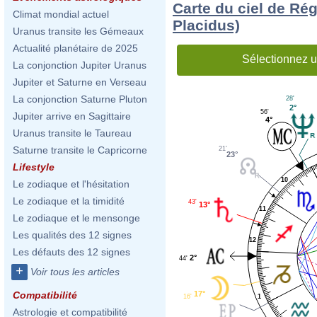
Carte du ciel de Ré
Climat mondial actuel
Placidus)
Uranus transite les Gémeaux
Actualité planétaire de 2025
Sélectionnez u
La conjonction Jupiter Uranus
Jupiter et Saturne en Verseau
La conjonction Saturne Pluton
28'
2°
56'
Jupiter arrive en Sagittaire
4°
Uranus transite le Taureau
Saturne transite le Capricorne
21'
23°
Lifestyle
10
Le zodiaque et l'hésitation
Le zodiaque et la timidité
43'
13°
11
Le zodiaque et le mensonge
Les qualités des 12 signes
12
Les défauts des 12 signes
2°
44'
+
Voir tous les articles
Compatibilité
17°
1
16'
Astrologie et compatibilité