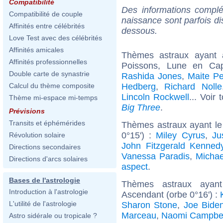
Compatibilité
Des informations complé
Compatibilité de couple
naissance sont parfois di
Affinités entre célébrités
dessous.
Love Test avec des célébrités
Affinités amicales
Thèmes astraux ayant
Affinités professionnelles
Poissons, Lune en Cap
Double carte de synastrie
Rashida Jones
,
Maite Pe
Hedberg
,
Richard Nolle
Calcul du thème composite
Lincoln Rockwell
... Voir
Thème mi-espace mi-temps
Big Three
.
Prévisions
Transits et éphémérides
Thèmes astraux ayant le
0°15') :
Miley Cyrus
,
Ju
Révolution solaire
John Fitzgerald Kenned
Directions secondaires
Vanessa Paradis
,
Michae
Directions d'arcs solaires
aspect
.
Bases de l'astrologie
Thèmes astraux ayan
Introduction à l'astrologie
Ascendant (orbe 0°16') :
L'utilité de l'astrologie
Sharon Stone
,
Joe Bide
Marceau
,
Naomi Campbel
Astro sidérale ou tropicale ?