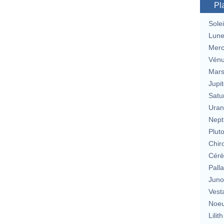
Pl
Solei
Lun
Merc
Vén
Mar
Jupit
Satu
Uran
Nept
Plut
Chir
Cérè
Pall
Jun
Vest
Noeu
Lilith