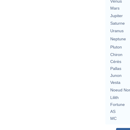
Vénus
Mars
Jupiter
Saturne
Uranus
Neptune
Pluton
Chiron
Cérès
Pallas
Junon
Vesta
Noeud No
Lilith
Fortune
AS
MC