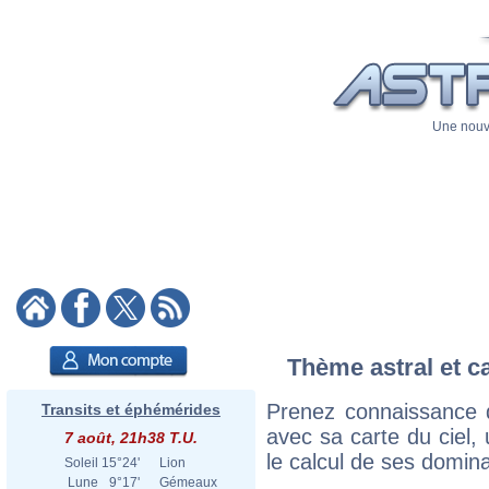
Une nouve
Thème astral et c
Prenez connaissance 
Transits et éphémérides
avec sa carte du ciel, 
7 août, 21h38 T.U.
le calcul de ses domina
Soleil
15°24'
Lion
Lune
9°17'
Gémeaux