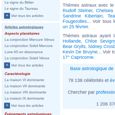
Le signe du Bélier
Thèmes astraux avec le
Le signe du Taureau
Rudolf Steiner
,
Chelsea 
+
Sandrine Kiberlain
,
Tea
Voir tous les articles
Fougerolles
... Voir tous
un 25 février
.
Articles astrologiques
Aspects planétaires
Thèmes astraux ayant 
La conjonction Mercure Vénus
Hollande
,
Chloe Sevign
La conjonction Soleil Mercure
Bear Grylls
,
Sidney Cros
Kevin De Bruyne
... Voir 
Lune AS en dissonance
17° Capricorne
.
La conjonction Soleil Vénus
+
Voir tous les articles
Base astrologique de 
Caractérologie
78 138 célébrités et
év
La maison VI dominante
La maison VII dominante
Chercher par
professi
La maison VIII dominante
La maison IX dominante
1 206 3
+
Voir tous les articles
Évènements astrologiques