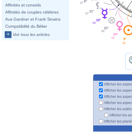
0°
27'
Affinités et conseils
11°
Affinités de couples célèbres
07'
Ava Gardner et Frank Sinatra
18°
09'
Compatibilité du Bélier
21°
45'
+
Voir tous les articles
24°
08'
6°
18'
Afficher les aspec
Afficher les aspe
Afficher les aspe
Afficher les aspe
Afficher les astér
Afficher les a
Afficher les plan