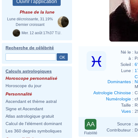
Phase de la lune
Lune décroissante, 31.19%
Dernier croissant
Mer. 12 août 17h37 T.U.
Recherche de célébrité
Né le :
l
à :
P
Soleil :
6
Lune :
1
Calculs astrologiques
C
Horoscope personnalisé
Dominantes
:
N
Horoscope du jour
M
Astrologie Chinoise
:
C
Personnalité
Numérologie
:
c
Ascendant et thème astral
Taille :
R
Signe et Ascendant
Vues
:
2
Atlas astrologique gratuit
AA
Calcul de l'élément dominant
Source :
a
Contributeur :
D
Les 360 degrés symboliques
Fiabilité