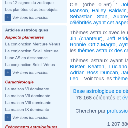
Les 12 signes du zodiaque
Ciel (orbe 0°56') :
Jo
Les planètes et autres objets
Manson
,
Hailey Baldwin
Sebastian Stan
,
Aubre
+
Voir tous les articles
célébrités ayant cet aspe
Articles astrologiques
Thèmes astraux avec le 
Aspects planétaires
Jin (chanteur)
,
Jeff Bri
Ronnie Ortiz-Magro
,
Aym
La conjonction Mercure Vénus
les
thèmes astraux des c
La conjonction Soleil Mercure
Lune AS en dissonance
Thèmes astraux ayant l
La conjonction Soleil Vénus
Buster Keaton
,
Luciano
+
Adrian Ross Duncan
,
Ja
Voir tous les articles
Leo
... Voir tous les
thèmes
Caractérologie
La maison VI dominante
Base astrologique de cé
La maison VII dominante
78 168 célébrités et
év
La maison VIII dominante
La maison IX dominante
Chercher par
professi
+
Voir tous les articles
1 207 8
Évènements astrologiques