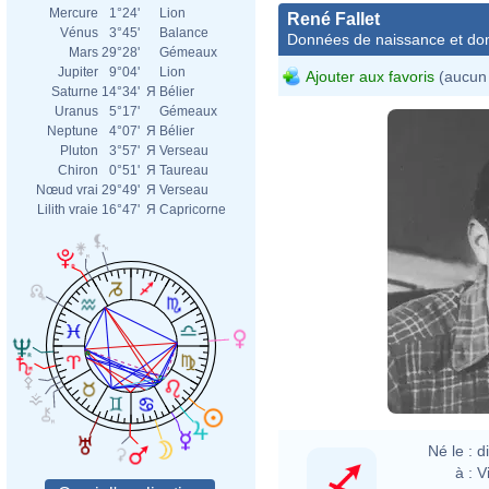
Mercure
1°24'
Lion
René Fallet
Vénus
3°45'
Balance
Données de naissance et dom
Mars
29°28'
Gémeaux
Jupiter
9°04'
Lion
Ajouter aux favoris
(aucun 
Saturne
14°34'
Я
Bélier
Uranus
5°17'
Gémeaux
Neptune
4°07'
Я
Bélier
Pluton
3°57'
Я
Verseau
Chiron
0°51'
Я
Taureau
Nœud vrai
29°49'
Я
Verseau
Lilith vraie
16°47'
Я
Capricorne
Né le :
d
à :
V