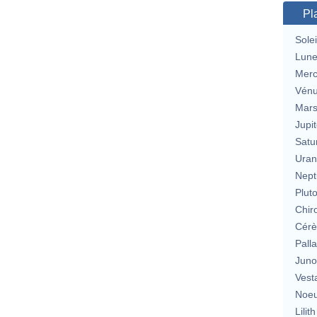
Pl
Solei
Lun
Merc
Vén
Mar
Jupit
Satu
Uran
Nept
Plut
Chir
Cérè
Pall
Jun
Vest
Noeu
Lilith