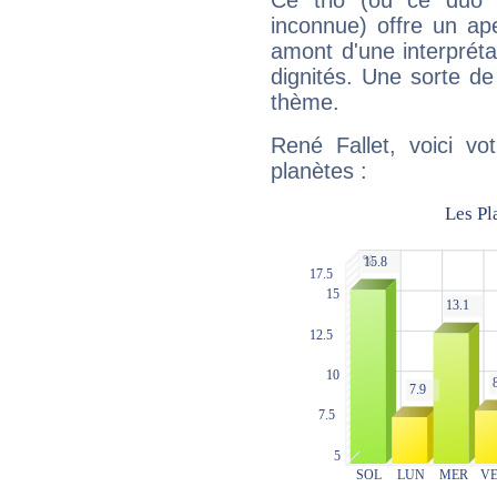
Ce trio (ou ce duo 
inconnue) offre un ap
amont d'une interprétat
dignités. Une sorte de
thème.
René Fallet, voici vo
planètes :