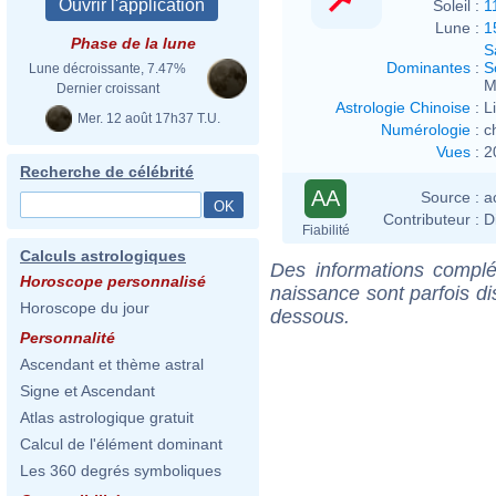
Soleil :
1
Lune :
1
Phase de la lune
S
Dominantes
:
S
Lune décroissante, 7.47%
M
Dernier croissant
Astrologie Chinoise
:
L
Mer. 12 août 17h37 T.U.
Numérologie
:
c
Vues
:
2
Recherche de célébrité
AA
Source :
a
Contributeur :
D
Fiabilité
Calculs astrologiques
Des informations complé
Horoscope personnalisé
naissance sont parfois di
Horoscope du jour
dessous.
Personnalité
Ascendant et thème astral
Signe et Ascendant
Atlas astrologique gratuit
Calcul de l'élément dominant
Les 360 degrés symboliques