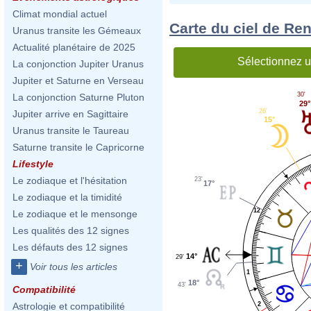
Climat mondial actuel
Carte du ciel de Ren
Uranus transite les Gémeaux
Actualité planétaire de 2025
Sélectionnez u
La conjonction Jupiter Uranus
Jupiter et Saturne en Verseau
30'
La conjonction Saturne Pluton
29°
26'
Jupiter arrive en Sagittaire
15°
Uranus transite le Taureau
Saturne transite le Capricorne
Lifestyle
Le zodiaque et l'hésitation
23'
17°
Le zodiaque et la timidité
12
Le zodiaque et le mensonge
Les qualités des 12 signes
Les défauts des 12 signes
14°
29'
+
Voir tous les articles
1
18°
43'
Compatibilité
2
Astrologie et compatibilité