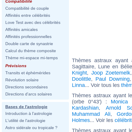
Compatibilité
Compatibilité de couple
Affinités entre célébrités
Love Test avec des célébrités
Affinités amicales
Affinités professionnelles
Double carte de synastrie
Calcul du thème composite
Thème mi-espace mi-temps
Thèmes astraux ayant
Prévisions
Sagittaire, Lune en Bél
Knight
,
Joop Zoetemelk
Transits et éphémérides
Doolittle
,
Paul Downing
Révolution solaire
Linna
... Voir tous les
thèm
Directions secondaires
Directions d'arcs solaires
Thèmes astraux ayant le
(orbe 0°43') :
Monica B
Bases de l'astrologie
Kardashian
,
Arnold Sc
Muhammad Ali
,
Gord
Introduction à l'astrologie
Holmes
... Voir les
célébri
L'utilité de l'astrologie
Astro sidérale ou tropicale ?
Thèmes astraux ayant le