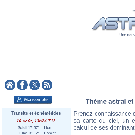
Une nouve
Thème astral et 
Prenez connaissance d
Transits et éphémérides
sa carte du ciel, un ex
10 août, 13h24 T.U.
calcul de ses dominant
Soleil
17°57'
Lion
Lune
18°12'
Cancer