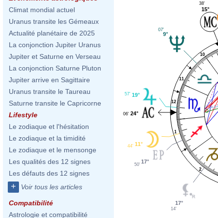
38'
Climat mondial actuel
15°
Uranus transite les Gémeaux
07'
Actualité planétaire de 2025
9°
La conjonction Jupiter Uranus
10
Jupiter et Saturne en Verseau
La conjonction Saturne Pluton
Jupiter arrive en Sagittaire
11
Uranus transite le Taureau
57'
19°
12
Saturne transite le Capricorne
24°
Lifestyle
06'
Le zodiaque et l'hésitation
1
Le zodiaque et la timidité
11°
44'
Le zodiaque et le mensonge
Les qualités des 12 signes
17°
50'
2
Les défauts des 12 signes
+
Voir tous les articles
Compatibilité
17°
14'
Astrologie et compatibilité