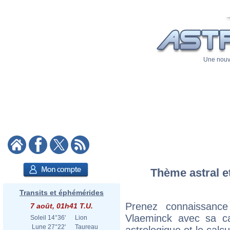
Une nouve
Thème astral et
Transits et éphémérides
Prenez connaissanc
7 août, 01h41 T.U.
Vlaeminck avec sa car
Soleil
14°36'
Lion
Lune
27°22'
Taureau
astrologique et le calc