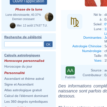
Phase de la lune
Né le :
d
Lune décroissante, 40.37%
à :
E
Dernier croissant
Soleil :
0
Mer. 12 août 17h37 T.U.
Lune :
1
L
Recherche de célébrité
Dominantes
:
J
M
Astrologie Chinoise
:
S
Numérologie
:
c
Calculs astrologiques
Taille :
R
Vues
:
1
Horoscope personnalisé
Horoscope du jour
AA
Source :
a
Personnalité
Contributeur :
E
Fiabilité
Ascendant et thème astral
Signe et Ascendant
Des informations complé
Atlas astrologique gratuit
naissance sont parfois di
dessous.
Calcul de l'élément dominant
Les 360 degrés symboliques