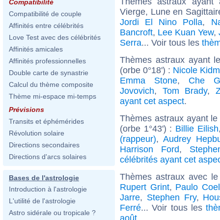
Thèmes astraux ayant
Compatibilité
Vierge, Lune en Sagittai
Compatibilité de couple
Jordi El Nino Polla
,
N
Affinités entre célébrités
Bancroft
,
Lee Kuan Yew
,
Love Test avec des célébrités
Serra
... Voir tous les
thèm
Affinités amicales
Thèmes astraux ayant l
Affinités professionnelles
(orbe 0°18') :
Nicole Kid
Double carte de synastrie
Emma Stone
,
Che G
Calcul du thème composite
Jovovich
,
Tom Brady
,
Thème mi-espace mi-temps
ayant cet aspect
.
Prévisions
Thèmes astraux ayant le
Transits et éphémérides
(orbe 1°43') :
Billie Eilish
Révolution solaire
(rappeur)
,
Audrey Hepb
Directions secondaires
Harrison Ford
,
Stephe
Directions d'arcs solaires
célébrités ayant cet aspe
Thèmes astraux avec le
Bases de l'astrologie
Rupert Grint
,
Paulo Coe
Introduction à l'astrologie
Jarre
,
Stephen Fry
,
Hou
L'utilité de l'astrologie
Ferré
... Voir tous les
thè
Astro sidérale ou tropicale ?
août
.