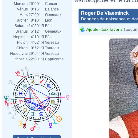
Mercure
26°09'
Cancer
Vénus
0°16'
Balance
Roger De Vlaeminck
Mars
27°09'
Gémeaux
Données de naissance et dom
Jupiter
8°18'
Lion
Saturne
14°39'
Я
Bélier
Ajouter aux favoris
(aucun 
Uranus
5°12'
Gémeaux
Neptune
4°10'
Я
Bélier
Pluton
4°02'
Я
Verseau
Chiron
0°52'
Я
Taureau
Nœud vrai
29°54'
Я
Verseau
Lilith vraie
22°03'
Я
Capricorne