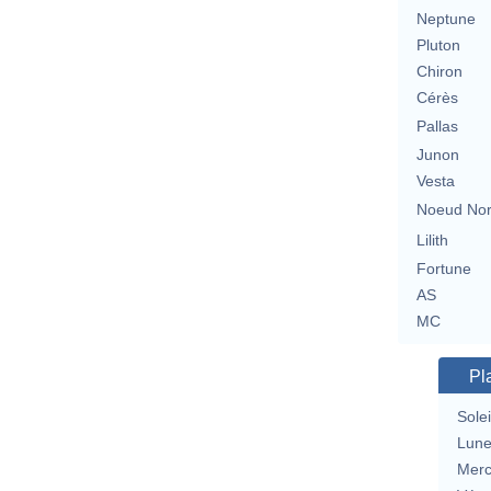
Neptune
Pluton
Chiron
Cérès
Pallas
Junon
Vesta
Noeud No
Lilith
Fortune
AS
MC
Pl
Solei
Lun
Merc