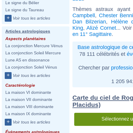
Le signe du Bélier
Thèmes astraux ayant
Le signe du Taureau
Campbell
,
Chester Benn
+
Voir tous les articles
Dan Bilzerian
,
Hélène d
King
,
Alizé Cornet
... Voi
Articles astrologiques
en 11° Sagittaire
.
Aspects planétaires
La conjonction Mercure Vénus
Base astrologique de cé
La conjonction Soleil Mercure
78 111 célébrités et
év
Lune AS en dissonance
Chercher par
professi
La conjonction Soleil Vénus
+
Voir tous les articles
1 205 9
Caractérologie
La maison VI dominante
Carte du ciel de Ro
La maison VII dominante
Placidus)
La maison VIII dominante
La maison IX dominante
Sélectionnez u
+
Voir tous les articles
Évènements astrologiques