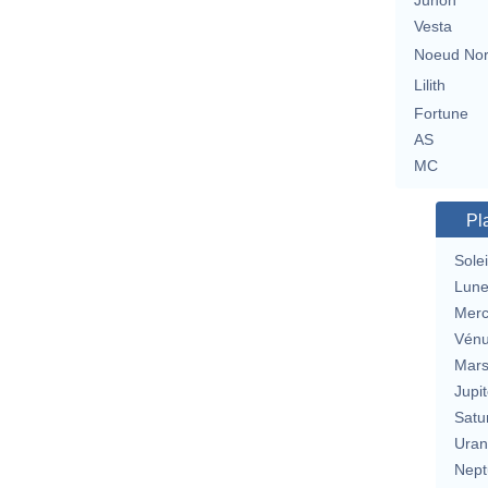
Junon
Vesta
Noeud No
Lilith
Fortune
AS
MC
Pl
Solei
Lun
Merc
Vén
Mar
Jupit
Satu
Uran
Nept