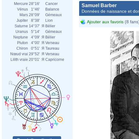
Mercure
28°16'
Cancer
Samuel Barber
Vénus
1°46'
Balance
Données de naissance et dom
Mars
28°09'
Gémeaux
Jupiter
8°38'
Lion
Ajouter aux favoris
(8 fans
Saturne
14°37'
Я
Bélier
Uranus
5°14'
Gémeaux
Neptune
4°09'
Я
Bélier
Pluton
4°00'
Я
Verseau
Chiron
0°51'
Я
Taureau
Nœud vrai
29°52'
Я
Verseau
Lilith vraie
20°01'
Я
Capricorne
Carl 