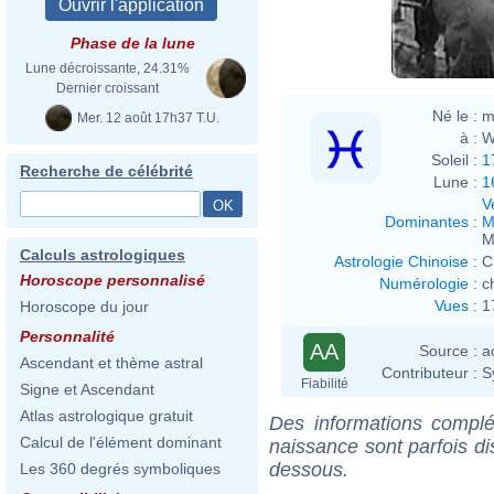
Phase de la lune
Lune décroissante, 24.31%
Dernier croissant
Né le :
m
Mer. 12 août 17h37 T.U.
à :
W
Soleil :
1
Recherche de célébrité
Lune :
1
V
Dominantes
:
M
M
Calculs astrologiques
Astrologie Chinoise
:
C
Horoscope personnalisé
Numérologie
:
c
Vues
:
1
Horoscope du jour
Personnalité
AA
Source :
a
Ascendant et thème astral
Contributeur :
S
Fiabilité
Signe et Ascendant
Atlas astrologique gratuit
Des informations complé
Calcul de l'élément dominant
naissance sont parfois di
dessous.
Les 360 degrés symboliques