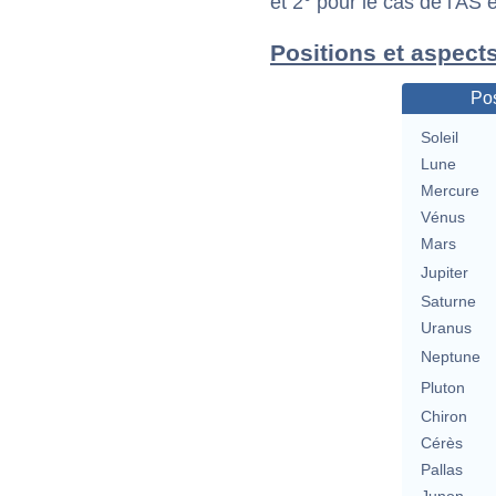
et 2° pour le cas de l'AS
Positions et aspect
Pos
Soleil
Lune
Mercure
Vénus
Mars
Jupiter
Saturne
Uranus
Neptune
Pluton
Chiron
Cérès
Pallas