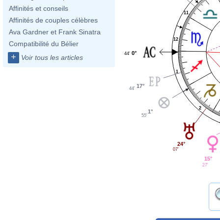
Affinités et conseils
11
Affinités de couples célèbres
Ava Gardner et Frank Sinatra
12
Compatibilité du Bélier
0°
44'
+
Voir tous les articles
1
17°
44'
2
1°
55'
24°
07'
15°
27'