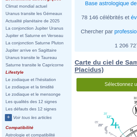
Base astrologique de
Climat mondial actuel
Uranus transite les Gémeaux
78 146 célébrités et
év
Actualité planétaire de 2025
La conjonction Jupiter Uranus
Chercher par
professi
Jupiter et Saturne en Verseau
La conjonction Saturne Pluton
1 206 7
Jupiter arrive en Sagittaire
Uranus transite le Taureau
Carte du ciel de Sa
Saturne transite le Capricorne
Placidus)
Lifestyle
Le zodiaque et l'hésitation
Sélectionnez u
Le zodiaque et la timidité
Le zodiaque et le mensonge
31
Les qualités des 12 signes
1
Les défauts des 12 signes
20'
+
12°
Voir tous les articles
05'
20°
Compatibilité
10
Astrologie et compatibilité