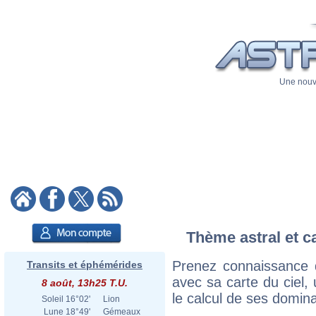
Une nouve
Thème astral et c
Prenez connaissance 
Transits et éphémérides
avec sa carte du ciel, 
8 août, 13h25 T.U.
le calcul de ses domina
Soleil
16°02'
Lion
Lune
18°49'
Gémeaux