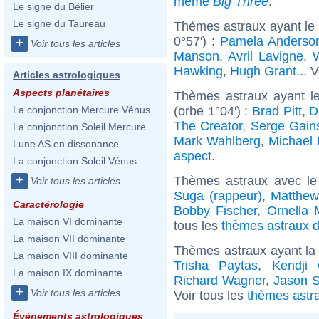
même
Big Three
.
Le signe du Bélier
Le signe du Taureau
Thèmes astraux ayant le
0°57') :
Pamela Anderso
+
Voir tous les articles
Manson
,
Avril Lavigne
,
W
Hawking
,
Hugh Grant
... 
Articles astrologiques
Aspects planétaires
Thèmes astraux ayant l
(orbe 1°04') :
Brad Pitt
,
D
La conjonction Mercure Vénus
The Creator
,
Serge Gain
La conjonction Soleil Mercure
Mark Wahlberg
,
Michael 
Lune AS en dissonance
aspect
.
La conjonction Soleil Vénus
+
Thèmes astraux avec le
Voir tous les articles
Suga (rappeur)
,
Matthew
Caractérologie
Bobby Fischer
,
Ornella 
La maison VI dominante
tous les
thèmes astraux d
La maison VII dominante
Thèmes astraux ayant la
La maison VIII dominante
Trisha Paytas
,
Kendji 
La maison IX dominante
Richard Wagner
,
Jason S
+
Voir tous les articles
Voir tous les
thèmes astr
Évènements astrologiques