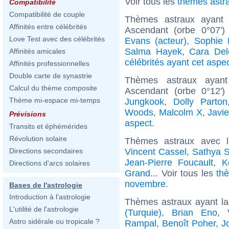
Voir tous les
thèmes astr
Compatibilité
Compatibilité de couple
Thèmes astraux ayant 
Affinités entre célébrités
Ascendant (orbe 0°07')
Love Test avec des célébrités
Evans (acteur)
,
Sophie 
Salma Hayek
,
Cara Del
Affinités amicales
célébrités ayant cet aspe
Affinités professionnelles
Double carte de synastrie
Thèmes astraux ayan
Calcul du thème composite
Ascendant (orbe 0°12'
Thème mi-espace mi-temps
Jungkook
,
Dolly Parton
Woods
,
Malcolm X
,
Javi
Prévisions
aspect
.
Transits et éphémérides
Révolution solaire
Thèmes astraux avec 
Vincent Cassel
,
Sathya 
Directions secondaires
Jean-Pierre Foucault
,
K
Directions d'arcs solaires
Grand
... Voir tous les
th
novembre
.
Bases de l'astrologie
Introduction à l'astrologie
Thèmes astraux ayant la
L'utilité de l'astrologie
(Turquie)
,
Brian Eno
,
Astro sidérale ou tropicale ?
Rampal
,
Benoît Poher
,
J