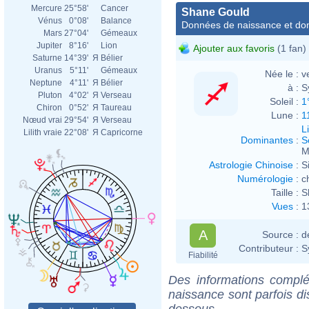
Mercure
25°58'
Cancer
Shane Gould
Vénus
0°08'
Balance
Données de naissance et dom
Mars
27°04'
Gémeaux
Jupiter
8°16'
Lion
Ajouter aux favoris
(1 fan)
Saturne
14°39'
Я
Bélier
Uranus
5°11'
Gémeaux
Née le :
v
Neptune
4°11'
Я
Bélier
à :
S
Pluton
4°02'
Я
Verseau
Soleil :
1
Chiron
0°52'
Я
Taureau
Lune :
1
Nœud vrai
29°54'
Я
Verseau
L
Lilith vraie
22°08'
Я
Capricorne
Dominantes
:
S
M
Astrologie Chinoise
:
S
Numérologie
:
c
Taille :
S
Vues
:
1
A
Source :
d
Contributeur :
S
Fiabilité
Des informations complé
naissance sont parfois di
dessous.