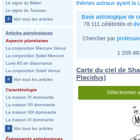
thèmes astraux ayant la 
Le signe du Bélier
Le signe du Taureau
Base astrologique de cé
+
Voir tous les articles
78 111 célébrités et
év
Articles astrologiques
Chercher par
professi
Aspects planétaires
La conjonction Mercure Vénus
1 205 8
La conjonction Soleil Mercure
Lune AS en dissonance
Carte du ciel de Sh
La conjonction Soleil Vénus
Placidus)
+
Voir tous les articles
Caractérologie
Sélectionnez u
La maison VI dominante
La maison VII dominante
48'
24°
La maison VIII dominante
La maison IX dominante
+
Voir tous les articles
Évènements astrologiques
10