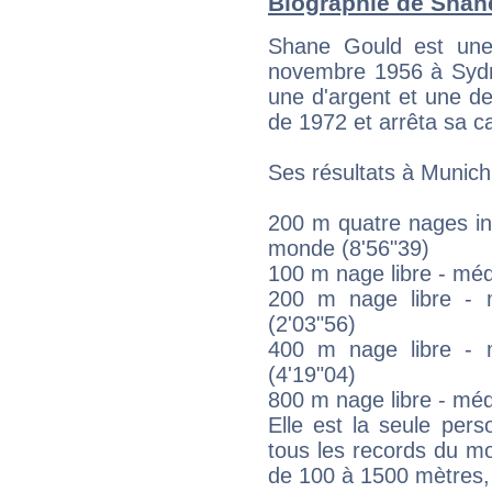
Biographie de Shane
Shane Gould est une
novembre 1956 à Sydne
une d'argent et une d
de 1972 et arrêta sa ca
Ses résultats à Munich
200 m quatre nages ind
monde (8'56"39)
100 m nage libre - méd
200 m nage libre - 
(2'03"56)
400 m nage libre - 
(4'19"04)
800 m nage libre - méda
Elle est la seule per
tous les records du mo
de 100 à 1500 mètres, 