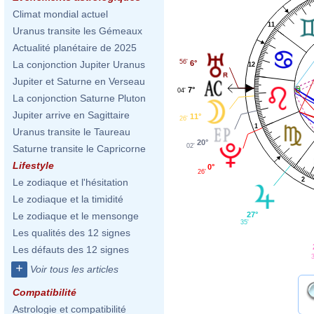
Climat mondial actuel
11
Uranus transite les Gémeaux
Actualité planétaire de 2025
56'
6°
La conjonction Jupiter Uranus
12
Jupiter et Saturne en Verseau
7°
04'
La conjonction Saturne Pluton
Jupiter arrive en Sagittaire
11°
26'
1
Uranus transite le Taureau
20°
02'
Saturne transite le Capricorne
Lifestyle
0°
26'
2
Le zodiaque et l'hésitation
Le zodiaque et la timidité
27°
Le zodiaque et le mensonge
35'
Les qualités des 12 signes
Les défauts des 12 signes
+
Voir tous les articles
Compatibilité
Astrologie et compatibilité