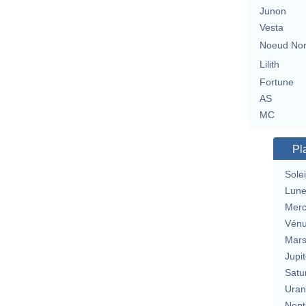
Junon
Vesta
Noeud No
Lilith
Fortune
AS
MC
Pl
Solei
Lun
Merc
Vén
Mar
Jupit
Satu
Uran
Nept