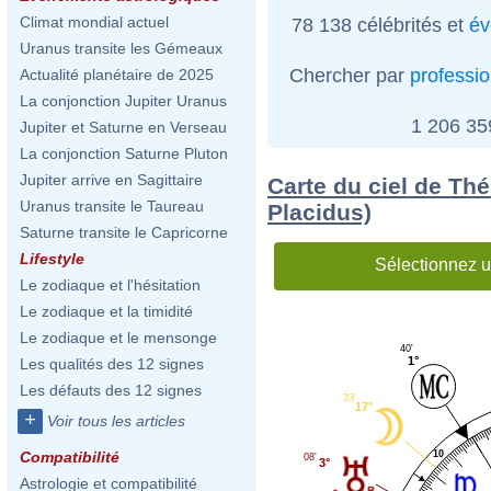
Climat mondial actuel
78 138 célébrités et
év
Uranus transite les Gémeaux
Chercher par
professi
Actualité planétaire de 2025
La conjonction Jupiter Uranus
1 206 3
Jupiter et Saturne en Verseau
La conjonction Saturne Pluton
Jupiter arrive en Sagittaire
Carte du ciel de Th
Uranus transite le Taureau
Placidus)
Saturne transite le Capricorne
Lifestyle
Sélectionnez u
Le zodiaque et l'hésitation
Le zodiaque et la timidité
Le zodiaque et le mensonge
40'
1°
Les qualités des 12 signes
Les défauts des 12 signes
33'
17°
+
Voir tous les articles
10
Compatibilité
08'
3°
Astrologie et compatibilité