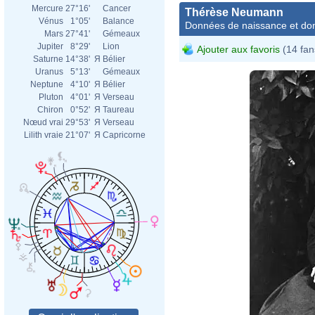
Mercure
27°16'
Cancer
Thérèse Neumann
Vénus
1°05'
Balance
Données de naissance et dom
Mars
27°41'
Gémeaux
Jupiter
8°29'
Lion
Ajouter aux favoris
(14 fan
Saturne
14°38'
Я
Bélier
Uranus
5°13'
Gémeaux
Neptune
4°10'
Я
Bélier
Pluton
4°01'
Я
Verseau
Chiron
0°52'
Я
Taureau
Nœud vrai
29°53'
Я
Verseau
Lilith vraie
21°07'
Я
Capricorne