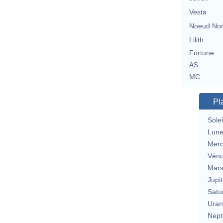
Vesta
Noeud No
Lilith
Fortune
AS
MC
Pl
Solei
Lun
Merc
Vén
Mar
Jupit
Satu
Uran
Nept