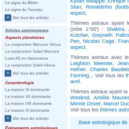
Kylian Mbappé
,
Enrique I
Le signe du Bélier
Starr
,
Ronaldinho (footba
Le signe du Taureau
aspect
.
+
Voir tous les articles
Thèmes astraux ayant l
(orbe 1°00') :
Shakira
,
Articles astrologiques
Kutcher
,
Gwyneth Paltr
Aspects planétaires
Pen
,
Nicolas Cage
,
Fra
La conjonction Mercure Vénus
aspect
.
La conjonction Soleil Mercure
Thèmes astraux avec l
Lune AS en dissonance
Leighton Meester
,
Jean
La conjonction Soleil Vénus
Hefner
,
Charles Baudela
+
Voir tous les articles
Fanning
... Voir tous les
t
avril
.
Caractérologie
La maison VI dominante
Thèmes astraux ayant la
La maison VII dominante
Weeknd
,
Amélie Maure
Minnie Driver
,
Marcel Du
La maison VIII dominante
Voir tous les
thèmes astra
La maison IX dominante
+
Voir tous les articles
Base astrologique de 
Évènements astrologiques