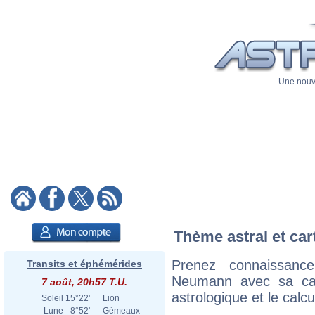
Une nouve
Thème astral et ca
Prenez connaissan
Transits et éphémérides
Neumann avec sa cart
7 août, 20h57 T.U.
astrologique et le calc
Soleil
15°22'
Lion
Lune
8°52'
Gémeaux