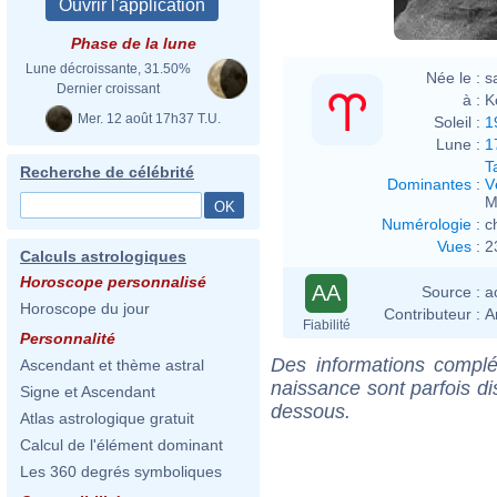
Phase de la lune
Lune décroissante, 31.50%
Née le :
s
Dernier croissant
à :
K
Mer. 12 août 17h37 T.U.
Soleil :
1
Lune :
1
T
Recherche de célébrité
Dominantes
:
V
M
Numérologie
:
c
Vues
:
2
Calculs astrologiques
Horoscope personnalisé
AA
Source :
a
Horoscope du jour
Contributeur :
A
Fiabilité
Personnalité
Des informations complé
Ascendant et thème astral
naissance sont parfois di
Signe et Ascendant
dessous.
Atlas astrologique gratuit
Calcul de l'élément dominant
Les 360 degrés symboliques