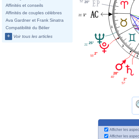
52'
20°
Affinités et conseils
Affinités de couples célèbres
1°
21'
Ava Gardner et Frank Sinatra
Compatibilité du Bélier
1
+
Voir tous les articles
25°
21'
2
2°
55'
3
28°
40'
2°
57'
Afficher les aspec
Afficher les aspe