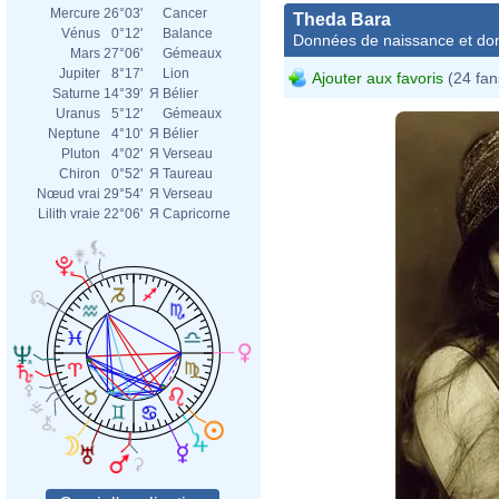
Mercure
26°03'
Cancer
Theda Bara
Vénus
0°12'
Balance
Données de naissance et dom
Mars
27°06'
Gémeaux
Jupiter
8°17'
Lion
Ajouter aux favoris
(24 fan
Saturne
14°39'
Я
Bélier
Uranus
5°12'
Gémeaux
Neptune
4°10'
Я
Bélier
Pluton
4°02'
Я
Verseau
Chiron
0°52'
Я
Taureau
Nœud vrai
29°54'
Я
Verseau
Lilith vraie
22°06'
Я
Capricorne
Orval