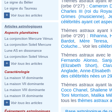
Thèmes astraux ayant le
Le signe du Bélier
(orbe 0°27') :
Cameron D
Le signe du Taureau
Charles III (roi du Roy
+
Voir tous les articles
Grimes (musicienne)
,
J
célébrités ayant cet aspe
Articles astrologiques
Thèmes astraux ayant 
Aspects planétaires
(orbe 0°29') :
Rihanna
,
H
La conjonction Mercure Vénus
Bardot
,
Mère Teresa
La conjonction Soleil Mercure
Coluche
... Voir les
célébr
Lune AS en dissonance
Thèmes astraux avec le
La conjonction Soleil Vénus
Fernando Alonso
,
Sanj
+
Voir tous les articles
(Elizabeth Short)
,
Cla
Anglade
,
Anne-Elisabeth
Caractérologie
des célébrités nées un 29 
La maison VI dominante
La maison VII dominante
Thèmes astraux ayant l
Coco Chanel
,
Shailene 
La maison VIII dominante
Toni Morrison
,
Malika M
La maison IX dominante
tous les
thèmes astraux a
+
Voir tous les articles
Base astrologique de cé
Évènements astrologiques