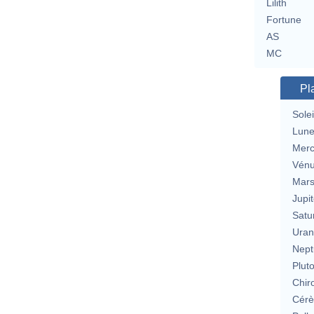
Lilith
Fortune
AS
MC
Pl
Solei
Lun
Merc
Vén
Mar
Jupit
Satu
Uran
Nept
Plut
Chir
Cérè