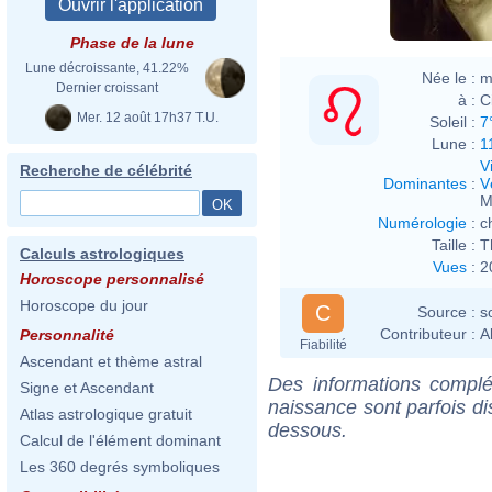
Phase de la lune
Lune décroissante, 41.22%
Née le :
m
Dernier croissant
à :
C
Mer. 12 août 17h37 T.U.
Soleil :
7
Lune :
1
V
Recherche de célébrité
Dominantes
:
V
M
Numérologie
:
c
Taille :
T
Calculs astrologiques
Vues
:
2
Horoscope personnalisé
Horoscope du jour
C
Source :
s
Contributeur :
A
Personnalité
Fiabilité
Ascendant et thème astral
Des informations complé
Signe et Ascendant
naissance sont parfois di
Atlas astrologique gratuit
dessous.
Calcul de l'élément dominant
Les 360 degrés symboliques