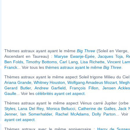
Thèmes astraux ayant ayant le même
Big Three
(Soleil en Vierge,
Ascendant en Taureau) :
Maryse Ewanje-Epée
,
Jacques Toja
,
R
Ben Folds
,
Timothy Bottoms
,
Carl Lang
,
Lisa Richette
,
Vincent Lam
Franck
... Voir tous les
thèmes astraux ayant le même
Big Three
.
Thèmes astraux ayant le même aspect Soleil trigone Milieu du Ciel 
Ariana Grande
,
Whitney Houston
,
Wolfgang Amadeus Mozart
,
Megh
Gerard Butler
,
Andrew Garfield
,
François Fillon
,
Jensen Ackle
Gaulle
... Voir les
célébrités ayant cet aspect
.
Thèmes astraux ayant le même aspect Vénus carré Jupiter (orbe 
Styles
,
Lana Del Rey
,
Monica Bellucci
,
Catherine de Galles
,
Jack 
Jenner
,
Ian Somerhalder
,
Rachel McAdams
,
Dolly Parton
... Voi
ayant cet aspect
.
Thèmes astraux avec le même anniversaire :
Harry de Susse