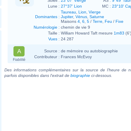
Soleil :
23°07' Vierge
AS :
9°49' Tau
Lune :
27°37' Lion
MC :
23°10' Ca
Taureau
,
Lion
,
Vierge
Dominantes
:
Jupiter
,
Vénus
,
Saturne
Maisons
4
,
6
,
5
/
Terre
,
Feu
/
Fixe
Numérologie
:
chemin de vie 9
Taille :
William Howard Taft mesure
1m83
(6'
Vues
:
24 287
A
Source :
de mémoire ou autobiographie
Contributeur :
Frances McEvoy
Fiabilité
Des informations complémentaires sur la source de l'heure de n
parfois disponibles dans l'extrait de
biographie
ci-dessous.