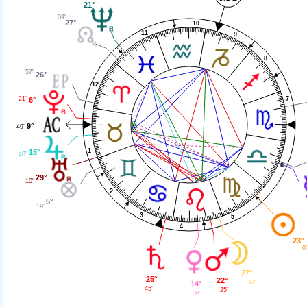
21°
09'
27°
10
11
9
8
57'
26°
12
7
21'
6°
9°
49'
1
15°
46'
6
29°
10'
2
5°
19'
3
5
4
23°
0
27°
25°
22°
37'
14°
45'
25'
36'