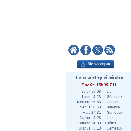
Transits et éphémérides
7 août, 15h09 T.U.
Soleil
15°08'
Lion
Lune
5°23'
Gémeaux
Mercure
26°56'
Cancer
Vénus
0°50'
Balance
Mars
27°31'
Gémeaux
Jupiter
8°26'
Lion
Saturne
14°38'
Я
Bélier
Uranus
5°13'
Gémeaux