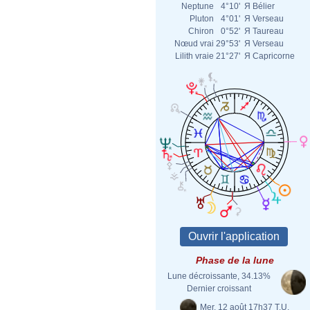
Neptune
4°10'
Я
Bélier
Pluton
4°01'
Я
Verseau
Chiron
0°52'
Я
Taureau
Nœud vrai
29°53'
Я
Verseau
Lilith vraie
21°27'
Я
Capricorne
Phase de la lune
Lune décroissante, 34.13%
Dernier croissant
Mer. 12 août 17h37 T.U.