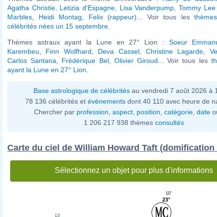
Agatha Christie
,
Letizia d'Espagne
,
Lisa Vanderpump
,
Tommy Lee
Marbles
,
Heidi Montag
,
Felix (rappeur)
... Voir tous les
thèmes
célébrités nées un 15 septembre
.
Thèmes astraux ayant la Lune en 27° Lion :
Soeur Emmanu
Karembeu
,
Finn Wolfhard
,
Deva Cassel
,
Christine Lagarde
,
Ve
Carlos Santana
,
Frédérique Bel
,
Olivier Giroud
... Voir tous les
t
ayant la Lune en 27° Lion
.
Base astrologique de célébrités
au vendredi 7 août 2026 à
78 136 célébrités et
évènements
dont 40 110 avec heure de n
Chercher par
profession
,
aspect
,
position
,
catégorie
,
date
o
1 206 217 938 thèmes
consultés
Carte du ciel de William Howard Taft (domification
Sélectionnez un objet pour plus d'informations
10'
23°
13'