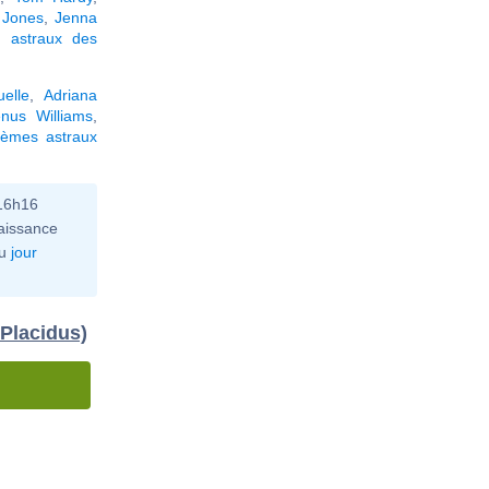
 Jones
,
Jenna
 astraux des
elle
,
Adriana
nus Williams
,
hèmes astraux
 16h16
aissance
u
jour
 Placidus)