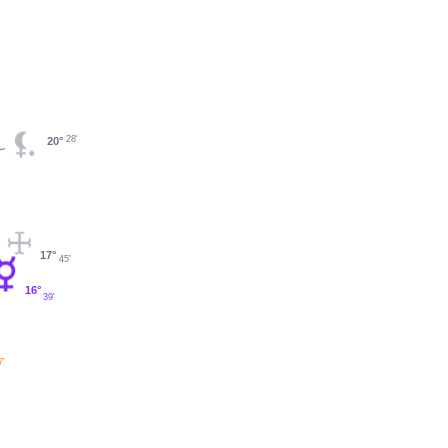
28'
20°
17°
45'
16°
39'
7'