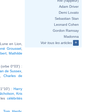
RM (rappeur)
Adam Driver
Demi Lovato
Sebastian Stan
Leonard Cohen
Gordon Ramsay
Madonna
+
Voir tous les articles
 Lune en Lion,
ené Grousset
,
bert
,
Mathilde
(orbe 0°03') :
an de Sussex
,
s
,
Charles de
1°10') :
Harry
Nicholson
,
Kris
r les
célébrités
x
,
Tom Hardy
,