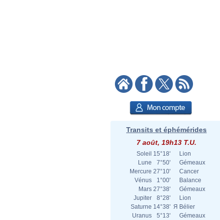
Transits et éphémérides
7 août, 19h13 T.U.
Soleil
15°18'
Lion
Lune
7°50'
Gémeaux
Mercure
27°10'
Cancer
Vénus
1°00'
Balance
Mars
27°38'
Gémeaux
Jupiter
8°28'
Lion
Saturne
14°38'
Я
Bélier
Uranus
5°13'
Gémeaux