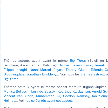
Thèmes astraux ayant ayant le même
Big Three
(Soleil en L
Sagittaire, Ascendant en Balance) :
Robert Lewandowski
,
Jean-Hu
Filippo Inzaghi
,
Nanni Moretti
,
Joyca
,
Thierry Gilardi
,
Rómulo Ga
Bloomingdale
,
Jonathan Dimbleby
... Voir tous les
thèmes astraux 
Big Three
.
Thèmes astraux ayant le même aspect Mercure trigone Jupiter (
Monica Bellucci
,
Harry de Sussex
,
Kourtney Kardashian
,
Arnold Sc
Vincent van Gogh
,
Muhammad Ali
,
Gordon Ramsay
,
Ian Some
Holmes
... Voir les
célébrités ayant cet aspect
.