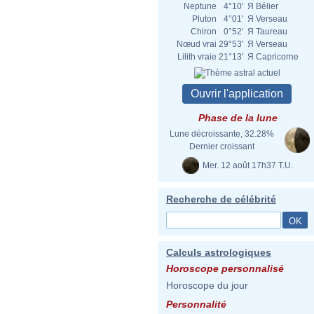
Neptune
4°10'
Я
Bélier
Pluton
4°01'
Я
Verseau
Chiron
0°52'
Я
Taureau
Nœud vrai
29°53'
Я
Verseau
Lilith vraie
21°13'
Я
Capricorne
Phase de la lune
Lune décroissante, 32.28%
Dernier croissant
Mer. 12 août 17h37 T.U.
Recherche de célébrité
Calculs astrologiques
Horoscope personnalisé
Horoscope du jour
Personnalité