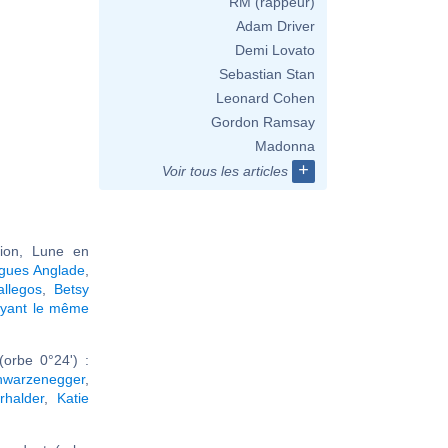
RM (rappeur)
Adam Driver
Demi Lovato
Sebastian Stan
Leonard Cohen
Gordon Ramsay
Madonna
+
Voir tous les articles
ion, Lune en
gues Anglade
,
llegos
,
Betsy
ayant le même
orbe 0°24') :
hwarzenegger
,
rhalder
,
Katie