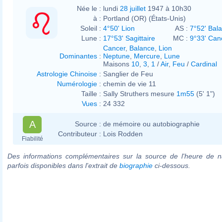
Née le :
lundi
28 juillet
1947 à 10h30
à :
Portland (OR) (États-Unis)
Soleil :
4°50' Lion
AS :
7°52' Bal
Lune :
17°53' Sagittaire
MC :
9°33' Can
Cancer
,
Balance
,
Lion
Dominantes
:
Neptune
,
Mercure
,
Lune
Maisons
10
,
3
,
1
/
Air
,
Feu
/
Cardinal
Astrologie Chinoise
:
Sanglier de Feu
Numérologie
:
chemin de vie 11
Taille :
Sally Struthers mesure
1m55
(5' 1")
Vues
:
24 332
A
Source :
de mémoire ou autobiographie
Contributeur :
Lois Rodden
Fiabilité
Des informations complémentaires sur la source de l'heure de n
parfois disponibles dans l'extrait de
biographie
ci-dessous.