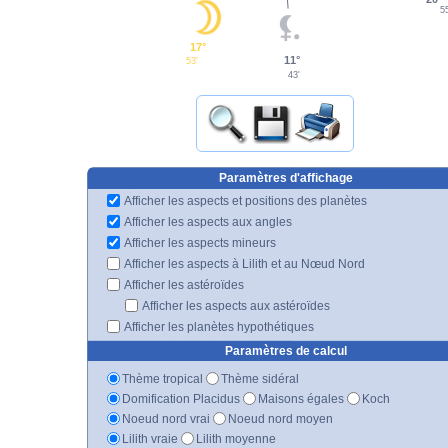
55
17°
11°
53'
43'
Paramètres d'affichage
Afficher les aspects et positions des planètes
Afficher les aspects aux angles
Afficher les aspects mineurs
Afficher les aspects à Lilith et au Nœud Nord
Afficher les astéroïdes
Afficher les aspects aux astéroïdes
Afficher les planètes hypothétiques
Paramètres de calcul
Thème tropical
Thème sidéral
Domification Placidus
Maisons égales
Koch
Noeud nord vrai
Noeud nord moyen
Lilith vraie
Lilith moyenne