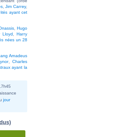
cendant (orbe
es
,
Jim Carrey
,
rités ayant cet
Onassis
,
Hugo
 Lloyd
,
Harry
tés nées un 28
gang Amadeus
ynor
,
Charles
traux ayant la
 17h45
aissance
u
jour
idus)