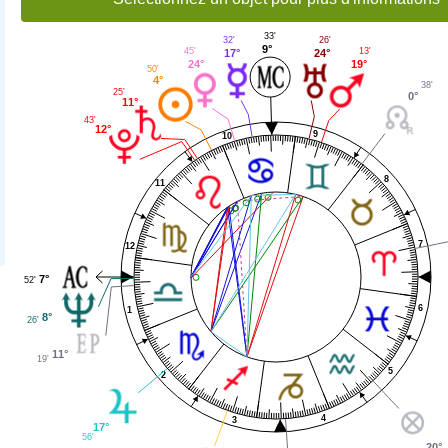
33'
32'
26'
9°
45'
13'
17°
24°
24°
19°
50'
4°
38'
25'
0°
11°
43'
12°
9
10
8
11
7
12
7°
52'
6
1
8°
26'
11°
19'
5
2
4
3
17°
56'
20°