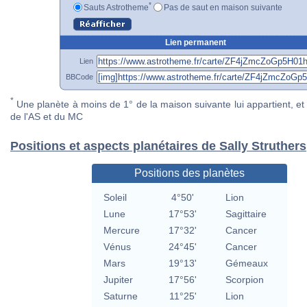
*
Sauts Astrotheme
Pas de saut en maison suivante
Lien permanent
Lien
BBCode
*
Une planète à moins de 1° de la maison suivante lui appartient, et 
de l'AS et du MC
Positions et aspects planétaires de Sally Struthers
Positions des planètes
Soleil
4°50'
Lion
Lune
17°53'
Sagittaire
Mercure
17°32'
Cancer
Vénus
24°45'
Cancer
Mars
19°13'
Gémeaux
Jupiter
17°56'
Scorpion
Saturne
11°25'
Lion