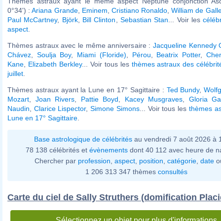
Thèmes astraux ayant le même aspect Neptune conjonction As
0°34') :
Ariana Grande
,
Eminem
,
Cristiano Ronaldo
,
William de Gall
Paul McCartney
,
Björk
,
Bill Clinton
,
Sebastian Stan
... Voir les
céléb
aspect
.
Thèmes astraux avec le même anniversaire :
Jacqueline Kennedy 
Chávez
,
Soulja Boy
,
Miami (Floride)
,
Pérou
,
Beatrix Potter
,
Cher
Kane
,
Elizabeth Berkley
... Voir tous les
thèmes astraux des célébri
juillet
.
Thèmes astraux ayant la Lune en 17° Sagittaire :
Ted Bundy
,
Wolf
Mozart
,
Joan Rivers
,
Pattie Boyd
,
Kacey Musgraves
,
Gloria Ga
Naudin
,
Clarice Lispector
,
Simone Simons
... Voir tous les
thèmes as
Lune en 17° Sagittaire
.
Base astrologique de célébrités
au vendredi 7 août 2026 à
78 138 célébrités et
évènements
dont 40 112 avec heure de n
Chercher par
profession
,
aspect
,
position
,
catégorie
,
date
o
1 206 313 347 thèmes
consultés
Carte du ciel de Sally Struthers (domification Plac
Sélectionnez un objet pour plus d'informations