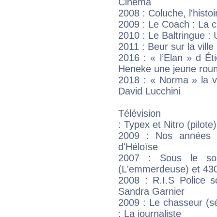
Cinéma
2008 : Coluche, l'hist
2009 : Le Coach : La cli
2010 : Le Baltringue : 
2011 : Beur sur la ville 
2016 : « l’Elan » d Ét
Heneke une jeune roum
2018 : « Norma » la vi
David Lucchini
Télévision
: Typex et Nitro (pilote)
2009 : Nos années p
d'Héloïse
2007 : Sous le sol
(L'emmerdeuse) et 430
2008 : R.I.S Police s
Sandra Garnier
2009 : Le chasseur (sé
: La journaliste