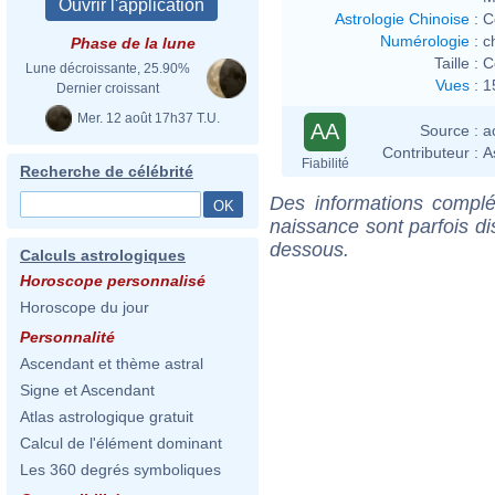
Astrologie Chinoise
:
C
Numérologie
:
c
Phase de la lune
Taille :
C
Lune décroissante, 25.90%
Vues
:
1
Dernier croissant
Mer. 12 août 17h37 T.U.
AA
Source :
a
Contributeur :
A
Fiabilité
Recherche de célébrité
Des informations complé
naissance sont parfois di
dessous.
Calculs astrologiques
Horoscope personnalisé
Horoscope du jour
Personnalité
Ascendant et thème astral
Signe et Ascendant
Atlas astrologique gratuit
Calcul de l'élément dominant
Les 360 degrés symboliques