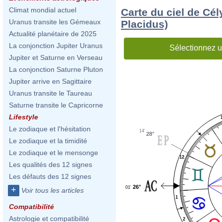
Climat mondial actuel
Carte du ciel de Cé
Uranus transite les Gémeaux
Placidus)
Actualité planétaire de 2025
La conjonction Jupiter Uranus
Sélectionnez u
Jupiter et Saturne en Verseau
La conjonction Saturne Pluton
Jupiter arrive en Sagittaire
Uranus transite le Taureau
Saturne transite le Capricorne
Lifestyle
Le zodiaque et l'hésitation
14'
28°
Le zodiaque et la timidité
Le zodiaque et le mensonge
12
Les qualités des 12 signes
Les défauts des 12 signes
26°
01'
+
Voir tous les articles
1
Compatibilité
Astrologie et compatibilité
2