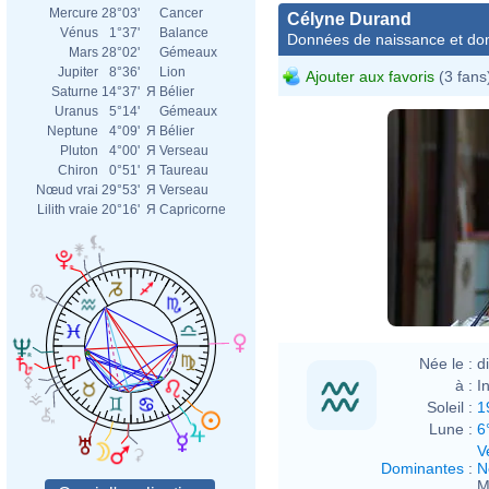
Mercure
28°03'
Cancer
Célyne Durand
Vénus
1°37'
Balance
Données de naissance et dom
Mars
28°02'
Gémeaux
Jupiter
8°36'
Lion
Ajouter aux favoris
(3 fans
Saturne
14°37'
Я
Bélier
Uranus
5°14'
Gémeaux
Neptune
4°09'
Я
Bélier
Pluton
4°00'
Я
Verseau
Chiron
0°51'
Я
Taureau
Nœud vrai
29°53'
Я
Verseau
Lilith vraie
20°16'
Я
Capricorne
Née le :
d
à :
I
Soleil :
1
Lune :
6
V
Dominantes
:
N
M