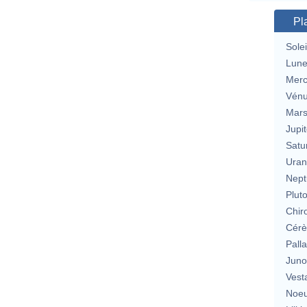
Pl
Solei
Lun
Merc
Vén
Mar
Jupit
Satu
Uran
Nept
Plut
Chir
Cérè
Pall
Jun
Vest
Noeu