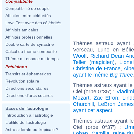
Compatibilité
Compatibilité de couple
Affinités entre célébrités
Love Test avec des célébrités
Affinités amicales
Affinités professionnelles
Thèmes astraux ayant
Double carte de synastrie
Verseau, Lune en Béli
Calcul du thème composite
Woolf
,
Richard Dean An
Thème mi-espace mi-temps
Teller (magicien)
,
Lione
Prévisions
Christine de France
,
Albe
Transits et éphémérides
ayant le même
Big Three
Révolution solaire
Thèmes astraux ayant le
Directions secondaires
Ciel (orbe 0°35') :
Vladimi
Directions d'arcs solaires
Mozart
,
Zac Efron
,
Lind
Churchill
,
LeBron James
Bases de l'astrologie
ayant cet aspect
.
Introduction à l'astrologie
Thèmes astraux ayant le
L'utilité de l'astrologie
Ciel (orbe 0°37') :
Um
Astro sidérale ou tropicale ?
Lohan
,
Camilla, reine d