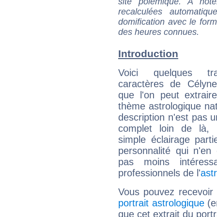
site polémique. A note
recalculées automatiq
domification avec le form
des heures connues.
Introduction
Voici quelques tr
caractères de Célyn
que l'on peut extrai
thème astrologique nat
description n'est pas u
complet loin de là,
simple éclairage parti
personnalité qui n'e
pas moins intéres
professionnels de l'
ast
Vous pouvez recevoir
portrait astrologique
(e
que cet extrait du port