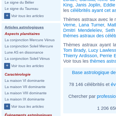
Le signe du Bélier
King
,
Janis Joplin
,
Eddie
Le signe du Taureau
les
célébrités ayant cet a
+
Voir tous les articles
Thèmes astraux avec le 
Verne
,
Lana Turner
,
Mat
Articles astrologiques
Dmitri Mendeleïev
,
Seth
Aspects planétaires
thèmes astraux des célébr
La conjonction Mercure Vénus
Thèmes astraux ayant l
La conjonction Soleil Mercure
Tom Brady
,
Lucy Lawles
Lune AS en dissonance
Thierry Ardisson
,
Perrie 
La conjonction Soleil Vénus
Voir tous les
thèmes astra
+
Voir tous les articles
Base astrologique de
Caractérologie
La maison VI dominante
78 146 célébrités et
év
La maison VII dominante
La maison VIII dominante
Chercher par
professi
La maison IX dominante
+
Voir tous les articles
1 206 6
Évènements astrologiques