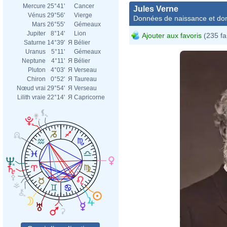
Mercure
25°41'
Cancer
Jules Verne
Vénus
29°56'
Vierge
Données de naissance et dom
Mars
26°55'
Gémeaux
Jupiter
8°14'
Lion
Ajouter aux favoris
(235 fa
Saturne
14°39'
Я
Bélier
Uranus
5°11'
Gémeaux
Neptune
4°11'
Я
Bélier
Pluton
4°03'
Я
Verseau
Chiron
0°52'
Я
Taureau
Nœud vrai
29°54'
Я
Verseau
Lilith vraie
22°14'
Я
Capricorne