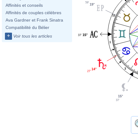
59'
19°
Affinités et conseils
Affinités de couples célèbres
12
Ava Gardner et Frank Sinatra
Compatibilité du Bélier
+
15°
37'
Voir tous les articles
1
2
3
14°
27'
15°
37'