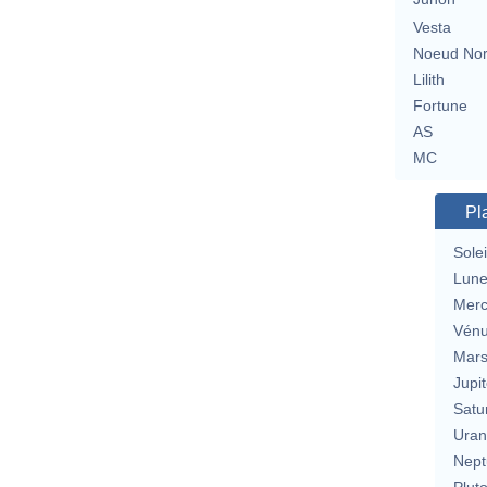
Vesta
Noeud No
Lilith
Fortune
AS
MC
Pl
Solei
Lun
Merc
Vén
Mar
Jupit
Satu
Uran
Nept
Plut