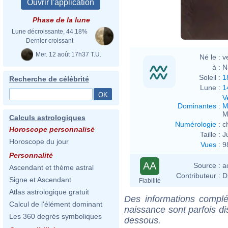
Étien
Phase de la lune
Lune décroissante, 44.18%
Dernier croissant
Mer. 12 août 17h37 T.U.
Né le :
v
à :
N
Soleil :
1
Recherche de célébrité
Lune :
1
V
Dominantes
:
M
M
Calculs astrologiques
Numérologie
:
c
Horoscope personnalisé
Taille :
J
Horoscope du jour
Vues
:
9
Personnalité
AA
Source :
a
Ascendant et thème astral
Contributeur :
D
Signe et Ascendant
Fiabilité
Atlas astrologique gratuit
Des informations complé
Calcul de l'élément dominant
naissance sont parfois di
Les 360 degrés symboliques
dessous.