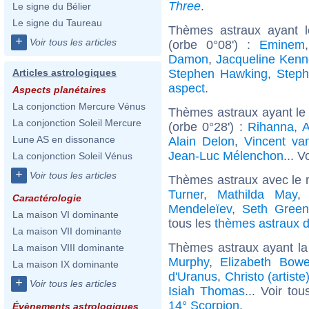
Three
.
Le signe du Bélier
Le signe du Taureau
Thèmes astraux ayant 
+
Voir tous les articles
(orbe 0°08') :
Eminem
Damon
,
Jacqueline Kenn
Stephen Hawking
,
Steph
Articles astrologiques
aspect
.
Aspects planétaires
La conjonction Mercure Vénus
Thèmes astraux ayant le
La conjonction Soleil Mercure
(orbe 0°28') :
Rihanna
,
A
Lune AS en dissonance
Alain Delon
,
Vincent v
Jean-Luc Mélenchon
... V
La conjonction Soleil Vénus
+
Voir tous les articles
Thèmes astraux avec le 
Turner
,
Mathilda May
Caractérologie
Mendeleïev
,
Seth Green
La maison VI dominante
tous les
thèmes astraux de
La maison VII dominante
Thèmes astraux ayant la
La maison VIII dominante
Murphy
,
Elizabeth Bowe
La maison IX dominante
d'Uranus
,
Christo (artiste
+
Voir tous les articles
Isiah Thomas
... Voir to
14° Scorpion
.
Évènements astrologiques