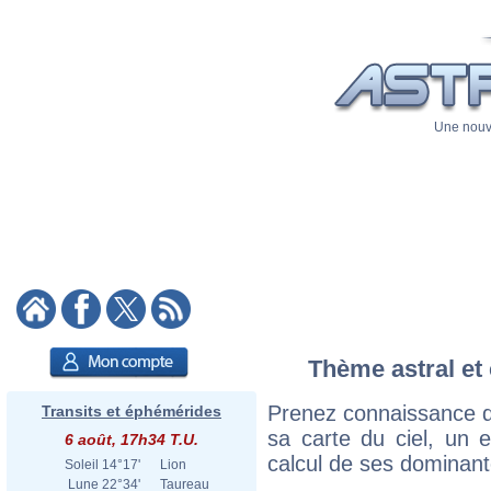
Une nouve
Thème astral et 
Prenez connaissance d
Transits et éphémérides
sa carte du ciel, un ex
6 août, 17h34 T.U.
calcul de ses dominant
Soleil
14°17'
Lion
Lune
22°34'
Taureau