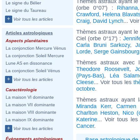
Thèmes astraux ayant le
Le signe du Bélier
(orbe 0°07') :
Rihanna
Le signe du Taureau
Crawford
,
Helena Blavat
+
Voir tous les articles
Craig
,
David Lynch
... Voi
Thèmes astraux ayant le
Articles astrologiques
Ciel (orbe 0°17') :
Jennif
Aspects planétaires
Carla Bruni Sarkozy
,
J
La conjonction Mercure Vénus
Lorde
,
Serge Gainsbourg
La conjonction Soleil Mercure
Thèmes astraux avec 
Lune AS en dissonance
Theodore Roosevelt
,
J
La conjonction Soleil Vénus
(Pays-Bas)
,
Léa Salam
+
Voir tous les articles
Cleese
... Voir tous les
th
octobre
.
Caractérologie
La maison VI dominante
Thèmes astraux ayant 
La maison VII dominante
Miranda Kerr
,
Carmen E
Charlton Heston
,
Nico (
La maison VIII dominante
Katerine
... Voir tous le
La maison IX dominante
Cancer
.
+
Voir tous les articles
Évènements astrologiques
Base astrologique de 