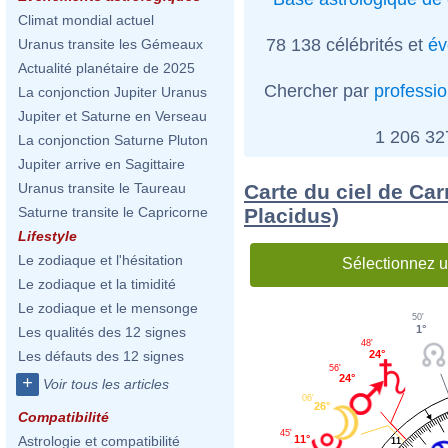
Climat mondial actuel
78 138 célébrités et
év
Uranus transite les Gémeaux
Actualité planétaire de 2025
Chercher par
professi
La conjonction Jupiter Uranus
Jupiter et Saturne en Verseau
1 206 3
La conjonction Saturne Pluton
Jupiter arrive en Sagittaire
Carte du ciel de Ca
Uranus transite le Taureau
Placidus)
Saturne transite le Capricorne
Lifestyle
Le zodiaque et l'hésitation
Sélectionnez u
Le zodiaque et la timidité
Le zodiaque et le mensonge
50'
1°
Les qualités des 12 signes
48'
24°
Les défauts des 12 signes
56'
24°
+
Voir tous les articles
06'
26°
Compatibilité
45'
11°
Astrologie et compatibilité
11