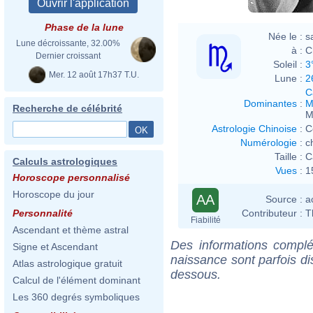
Phase de la lune
Née le :
s
Lune décroissante, 32.00%
à :
C
Dernier croissant
Soleil :
3
Mer. 12 août 17h37 T.U.
Lune :
2
C
Dominantes
:
M
Recherche de célébrité
M
Astrologie Chinoise
:
C
Numérologie
:
c
Taille :
C
Calculs astrologiques
Vues
:
1
Horoscope personnalisé
Horoscope du jour
AA
Source :
a
Contributeur :
T
Personnalité
Fiabilité
Ascendant et thème astral
Des informations complé
Signe et Ascendant
naissance sont parfois di
Atlas astrologique gratuit
dessous.
Calcul de l'élément dominant
Les 360 degrés symboliques