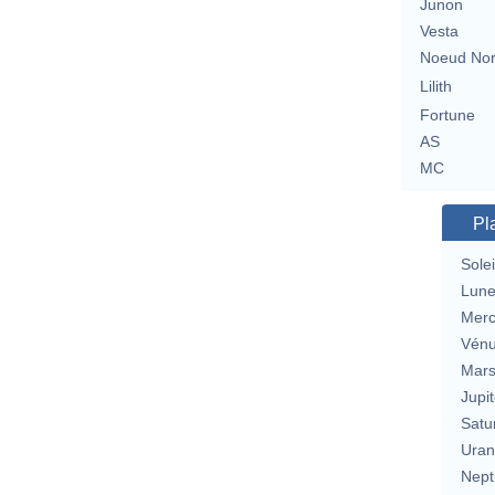
Junon
Vesta
Noeud No
Lilith
Fortune
AS
MC
Pl
Solei
Lun
Merc
Vén
Mar
Jupit
Satu
Uran
Nept