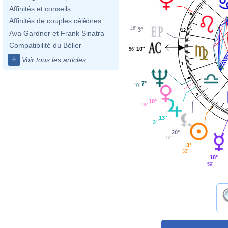
Affinités et conseils
Affinités de couples célèbres
46'
3°
12
Ava Gardner et Frank Sinatra
Compatibilité du Bélier
10°
56'
+
Voir tous les articles
1
7°
10'
2
10°
06'
13°
24'
20°
51'
3°
32'
18°
59'