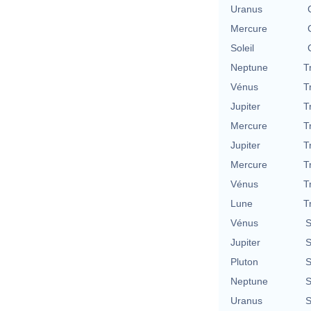
Uranus
Mercure
Soleil
Neptune
T
Vénus
T
Jupiter
T
Mercure
T
Jupiter
T
Mercure
T
Vénus
T
Lune
T
Vénus
S
Jupiter
S
Pluton
S
Neptune
S
Uranus
S