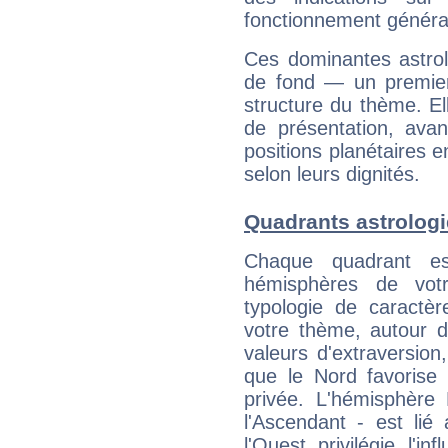
fonctionnement généra
Ces dominantes astrol
de fond — un premie
structure du thème. Ell
de présentation, avant
positions planétaires 
selon leurs dignités.
Quadrants astrolog
Chaque quadrant e
hémisphères de vo
typologie de caractè
votre thème, autour d
valeurs d'extraversion,
que le Nord favorise l'
privée. L'hémisphère 
l'Ascendant - est lié
l'Ouest privilégie l'i