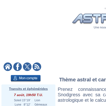
Une nouve
Thème astral et car
Prenez connaissan
Transits et éphémérides
Snodgress avec sa car
7 août, 19h50 T.U.
astrologique et le calc
Soleil
15°19'
Lion
Lune
8°12'
Gémeaux