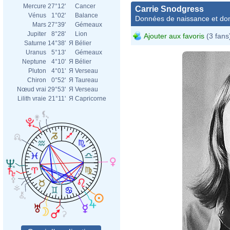
Mercure
27°12'
Cancer
Carrie Snodgress
Vénus
1°02'
Balance
Données de naissance et dom
Mars
27°39'
Gémeaux
Jupiter
8°28'
Lion
Ajouter aux favoris
(3 fans
Saturne
14°38'
Я
Bélier
Uranus
5°13'
Gémeaux
Neptune
4°10'
Я
Bélier
Pluton
4°01'
Я
Verseau
Chiron
0°52'
Я
Taureau
Nœud vrai
29°53'
Я
Verseau
Lilith vraie
21°11'
Я
Capricorne