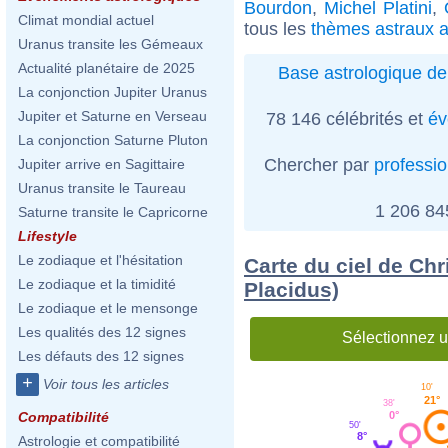
Bourdon
,
Michel Platini
,
Climat mondial actuel
tous les
thèmes astraux a
Uranus transite les Gémeaux
Actualité planétaire de 2025
Base astrologique de
La conjonction Jupiter Uranus
Jupiter et Saturne en Verseau
78 146 célébrités et
év
La conjonction Saturne Pluton
Chercher par
professi
Jupiter arrive en Sagittaire
Uranus transite le Taureau
1 206 8
Saturne transite le Capricorne
Lifestyle
Le zodiaque et l'hésitation
Carte du ciel de Chr
Le zodiaque et la timidité
Placidus)
Le zodiaque et le mensonge
Les qualités des 12 signes
Sélectionnez u
Les défauts des 12 signes
+
Voir tous les articles
10'
21°
38'
0°
Compatibilité
50'
8°
Astrologie et compatibilité