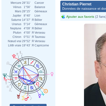
Mercure
28°31'
Cancer
Christian Pierret
Vénus
1°56'
Balance
Données de naissance et dom
Mars
28°15'
Gémeaux
Jupiter
8°40'
Lion
Ajouter aux favoris
(2 fans
Saturne
14°37'
Я
Bélier
Uranus
5°14'
Gémeaux
Neptune
4°09'
Я
Bélier
Pluton
4°00'
Я
Verseau
Chiron
0°51'
Я
Taureau
Nœud vrai
29°52'
Я
Verseau
Lilith vraie
19°43'
Я
Capricorne