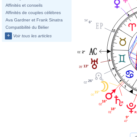
Affinités et conseils
Affinités de couples célèbres
Ava Gardner et Frank Sinatra
54'
6°
Compatibilité du Bélier
12
+
Voir tous les articles
2°
01'
1
13°
35'
2
26°
02'
3
15°
00'
16°
02'
18°
01'
9°
47'