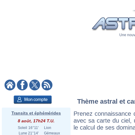
Une nouve
Thème astral et car
Prenez connaissance d
Transits et éphémérides
avec sa carte du ciel, 
8 août, 17h24 T.U.
le calcul de ses domina
Soleil
16°11'
Lion
Lune
21°14'
Gémeaux