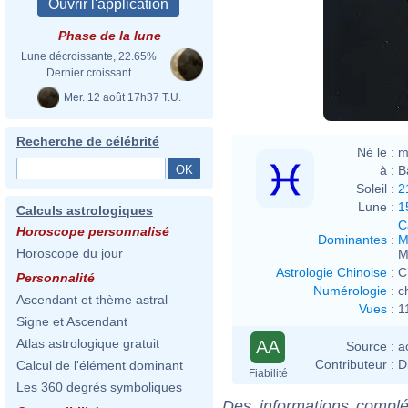
Phase de la lune
Lune décroissante, 22.65%
Dernier croissant
Mer. 12 août 17h37 T.U.
Recherche de célébrité
Né le :
m
à :
B
Soleil :
2
Lune :
1
Calculs astrologiques
C
Horoscope personnalisé
Dominantes
:
M
Horoscope du jour
M
Astrologie Chinoise
:
C
Personnalité
Numérologie
:
c
Ascendant et thème astral
Vues
:
1
Signe et Ascendant
Atlas astrologique gratuit
AA
Source :
a
Contributeur :
D
Calcul de l'élément dominant
Fiabilité
Les 360 degrés symboliques
Des informations complé