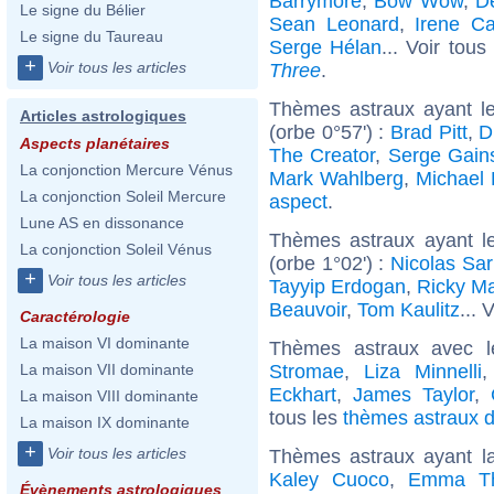
Barrymore
,
Bow Wow
,
D
Le signe du Bélier
Sean Leonard
,
Irene Ca
Le signe du Taureau
Serge Hélan
... Voir tous
+
Voir tous les articles
Three
.
Thèmes astraux ayant l
Articles astrologiques
(orbe 0°57') :
Brad Pitt
,
D
Aspects planétaires
The Creator
,
Serge Gain
La conjonction Mercure Vénus
Mark Wahlberg
,
Michael 
La conjonction Soleil Mercure
aspect
.
Lune AS en dissonance
Thèmes astraux ayant l
La conjonction Soleil Vénus
(orbe 1°02') :
Nicolas Sa
+
Voir tous les articles
Tayyip Erdogan
,
Ricky Ma
Beauvoir
,
Tom Kaulitz
... 
Caractérologie
La maison VI dominante
Thèmes astraux avec 
Stromae
,
Liza Minnelli
La maison VII dominante
Eckhart
,
James Taylor
,
La maison VIII dominante
tous les
thèmes astraux d
La maison IX dominante
+
Voir tous les articles
Thèmes astraux ayant l
Kaley Cuoco
,
Emma T
Évènements astrologiques