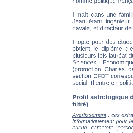
homme politique frança
Il naît dans une famil
Jean étant ingénieur 
navale, et directeur de
Il opte pour des étud
obtient le diplôme d'
plusieurs fois lauréat 
Sciences Economiq
(promotion Charles d
section CFDT correspon
social. Il entre en pol
Profil astrologique d
filtré)
Avertissement
: ces extra
informatiquement pour le
aucun caractère perso