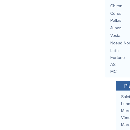
Chiron
Cérès
Pallas
Junon
Vesta
Noeud No
Lilith
Fortune
AS
MC
Pl
Solei
Lun
Merc
Vén
Mar