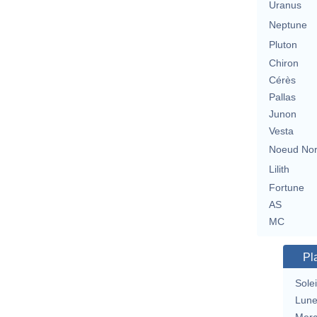
Uranus
Neptune
Pluton
Chiron
Cérès
Pallas
Junon
Vesta
Noeud No
Lilith
Fortune
AS
MC
Pl
Solei
Lun
Merc