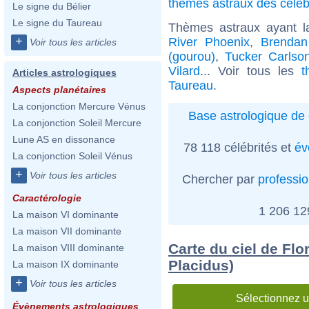
thèmes astraux des céléb
Le signe du Bélier
Le signe du Taureau
Thèmes astraux ayant 
+
River Phoenix
,
Brendan
Voir tous les articles
(gourou)
,
Tucker Carlso
Vilard
... Voir tous les
t
Articles astrologiques
Taureau
.
Aspects planétaires
La conjonction Mercure Vénus
Base astrologique de 
La conjonction Soleil Mercure
Lune AS en dissonance
78 118 célébrités et
év
La conjonction Soleil Vénus
+
Voir tous les articles
Chercher par
professi
Caractérologie
1 206 1
La maison VI dominante
La maison VII dominante
Carte du ciel de Flo
La maison VIII dominante
Placidus)
La maison IX dominante
+
Voir tous les articles
Sélectionnez u
Évènements astrologiques