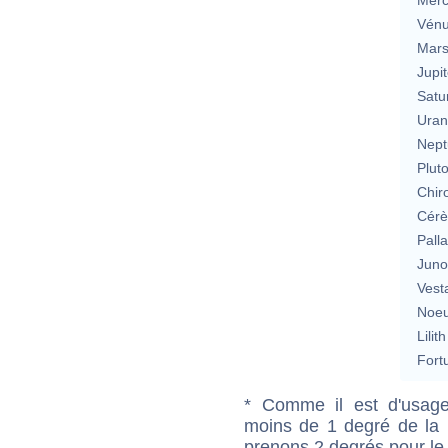
Vén
Mar
Jupit
Satu
Uran
Nept
Plut
Chir
Cérè
Pall
Jun
Vest
Noeu
Lilith
Fort
* Comme il est d'usage
moins de 1 degré de la m
prenons 2 degrés pour le