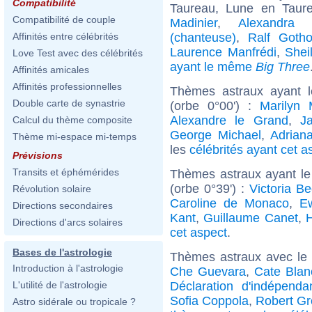
Compatibilité
Taureau, Lune en Taure
Compatibilité de couple
Madinier
,
Alexandra 
(chanteuse)
,
Ralf Gotho
Affinités entre célébrités
Laurence Manfrédi
,
Shei
Love Test avec des célébrités
ayant le même
Big Three
Affinités amicales
Affinités professionnelles
Thèmes astraux ayant l
Double carte de synastrie
(orbe 0°00') :
Marilyn 
Alexandre le Grand
,
J
Calcul du thème composite
George Michael
,
Adrian
Thème mi-espace mi-temps
les
célébrités ayant cet a
Prévisions
Transits et éphémérides
Thèmes astraux ayant le
(orbe 0°39') :
Victoria B
Révolution solaire
Caroline de Monaco
,
E
Directions secondaires
Kant
,
Guillaume Canet
,
Directions d'arcs solaires
cet aspect
.
Bases de l'astrologie
Thèmes astraux avec le
Introduction à l'astrologie
Che Guevara
,
Cate Blan
Déclaration d'indépendan
L'utilité de l'astrologie
Sofia Coppola
,
Robert Gr
Astro sidérale ou tropicale ?