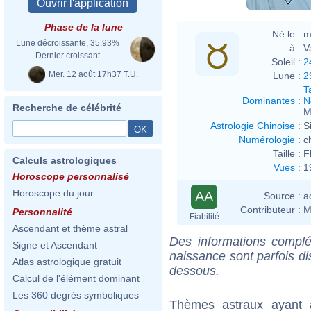
Phase de la lune
Né le :
m
Lune décroissante, 35.93%
à :
V
Dernier croissant
Soleil :
2
Mer. 12 août 17h37 T.U.
Lune :
2
T
Dominantes
:
N
Recherche de célébrité
M
Astrologie Chinoise
:
S
Numérologie
:
c
Taille :
F
Calculs astrologiques
Vues
:
1
Horoscope personnalisé
Horoscope du jour
AA
Source :
a
Contributeur :
M
Personnalité
Fiabilité
Ascendant et thème astral
Des informations complé
Signe et Ascendant
naissance sont parfois di
Atlas astrologique gratuit
dessous.
Calcul de l'élément dominant
Les 360 degrés symboliques
Thèmes astraux ayant