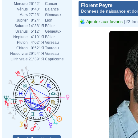
Mercure
26°42'
Cancer
Florent Peyre
Vénus
0°40'
Balance
Données de naissance et dom
Mars
27°25'
Gémeaux
Jupiter
8°24'
Lion
Ajouter aux favoris
(22 fan
Saturne
14°38'
Я
Bélier
Uranus
5°12'
Gémeaux
Neptune
4°10'
Я
Bélier
Pluton
4°02'
Я
Verseau
Chiron
0°52'
Я
Taureau
Nœud vrai
29°54'
Я
Verseau
Lilith vraie
21°39'
Я
Capricorne