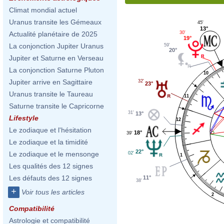
Climat mondial actuel
Uranus transite les Gémeaux
45'
13°
30'
Actualité planétaire de 2025
19°
La conjonction Jupiter Uranus
59'
20°
Jupiter et Saturne en Verseau
La conjonction Saturne Pluton
10
Jupiter arrive en Sagittaire
32'
23°
Uranus transite le Taureau
11
Saturne transite le Capricorne
31'
13°
Lifestyle
12
Le zodiaque et l'hésitation
18°
39'
Le zodiaque et la timidité
22°
Le zodiaque et le mensonge
02'
1
Les qualités des 12 signes
Les défauts des 12 signes
11°
38'
+
Voir tous les articles
2
Compatibilité
Astrologie et compatibilité