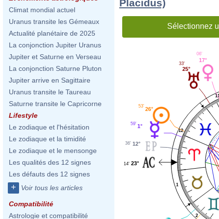
Placidus)
Climat mondial actuel
Uranus transite les Gémeaux
Sélectionnez u
Actualité planétaire de 2025
La conjonction Jupiter Uranus
06'
Jupiter et Saturne en Verseau
17°
33'
La conjonction Saturne Pluton
25°
Jupiter arrive en Sagittaire
Uranus transite le Taureau
1
Saturne transite le Capricorne
53'
26°
Lifestyle
59'
1°
Le zodiaque et l'hésitation
12
Le zodiaque et la timidité
36'
12°
Le zodiaque et le mensonge
Les qualités des 12 signes
23°
14'
Les défauts des 12 signes
1
+
Voir tous les articles
Compatibilité
Astrologie et compatibilité
2