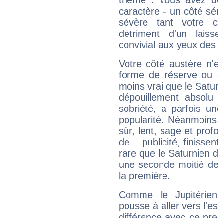
thème : vous avez do
caractère - un côté sé
sévère tant votre c
détriment d'un laiss
convivial aux yeux des
Votre côté austère n'
forme de réserve ou d
moins vrai que le Satur
dépouillement absolu 
sobriété, a parfois u
popularité. Néanmoins, l
sûr, lent, sage et pro
de... publicité, finisse
rare que le Saturnien d
une seconde moitié de 
la première.
Comme le Jupitérien
pousse à aller vers l'es
différence avec ce pr