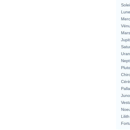
Solei
Lun
Merc
Vén
Mar
Jupit
Satu
Uran
Nept
Plut
Chir
Cérè
Pall
Jun
Vest
Noeu
Lilith
Fort