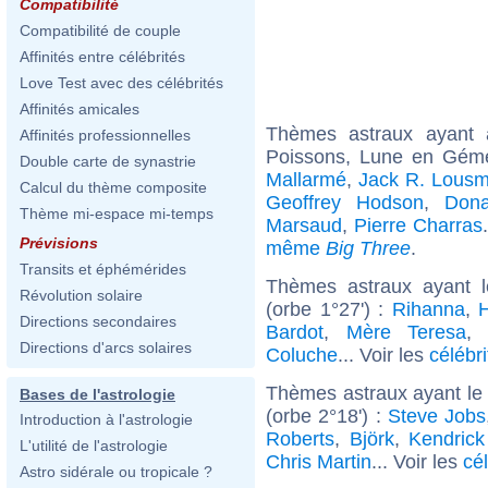
Compatibilité
Compatibilité de couple
Affinités entre célébrités
Love Test avec des célébrités
Affinités amicales
Thèmes astraux ayant
Affinités professionnelles
Poissons, Lune en Géme
Double carte de synastrie
Mallarmé
,
Jack R. Lous
Calcul du thème composite
Geoffrey Hodson
,
Dona
Thème mi-espace mi-temps
Marsaud
,
Pierre Charras
Prévisions
même
Big Three
.
Transits et éphémérides
Thèmes astraux ayant 
Révolution solaire
(orbe 1°27') :
Rihanna
,
H
Directions secondaires
Bardot
,
Mère Teresa
Directions d'arcs solaires
Coluche
... Voir les
célébr
Thèmes astraux ayant le
Bases de l'astrologie
(orbe 2°18') :
Steve Jobs
Introduction à l'astrologie
Roberts
,
Björk
,
Kendric
L'utilité de l'astrologie
Chris Martin
... Voir les
cé
Astro sidérale ou tropicale ?