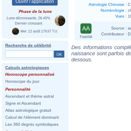
Astrologie Chinoise
:
C
Numérologie
:
c
Phase de la lune
Vues
:
1
Lune décroissante, 28.40%
Dernier croissant
AA
Source :
a
Mer. 12 août 17h37 T.U.
Contributeur :
D
Fiabilité
Recherche de célébrité
Des informations complé
naissance sont parfois di
dessous.
Calculs astrologiques
Horoscope personnalisé
Horoscope du jour
Personnalité
Ascendant et thème astral
Signe et Ascendant
Atlas astrologique gratuit
Calcul de l'élément dominant
Les 360 degrés symboliques