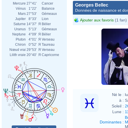
Mercure
27°41'
Cancer
Georges Bellec
Vénus
1°22'
Balance
Données de naissance et dom
Mars
27°53'
Gémeaux
Jupiter
8°33'
Lion
Ajouter aux favoris
(1 fan)
Saturne
14°37'
Я
Bélier
Uranus
5°13'
Gémeaux
Neptune
4°09'
Я
Bélier
Pluton
4°01'
Я
Verseau
Chiron
0°52'
Я
Taureau
Nœud vrai
29°53'
Я
Verseau
Lilith vraie
20°40'
Я
Capricorne
Roger
Né le :
l
à :
S
Soleil :
2
Lune :
1
B
Dominantes
:
M
M