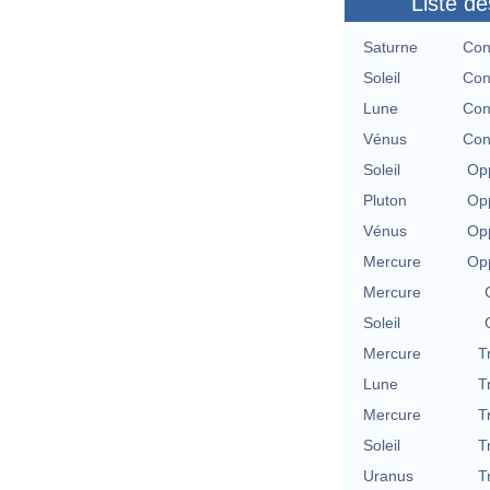
Liste de
Saturne
Con
Soleil
Con
Lune
Con
Vénus
Con
Soleil
Opp
Pluton
Opp
Vénus
Opp
Mercure
Opp
Mercure
Soleil
Mercure
T
Lune
T
Mercure
T
Soleil
T
Uranus
T