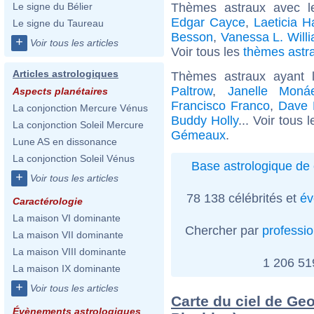
Thèmes astraux avec l
Le signe du Bélier
Edgar Cayce
,
Laeticia H
Le signe du Taureau
Besson
,
Vanessa L. Will
+
Voir tous les articles
Voir tous les
thèmes astra
Articles astrologiques
Thèmes astraux ayant
Paltrow
,
Janelle Moná
Aspects planétaires
Francisco Franco
,
Dave 
La conjonction Mercure Vénus
Buddy Holly
... Voir tous 
La conjonction Soleil Mercure
Gémeaux
.
Lune AS en dissonance
La conjonction Soleil Vénus
Base astrologique de 
+
Voir tous les articles
78 138 célébrités et
év
Caractérologie
La maison VI dominante
Chercher par
professi
La maison VII dominante
La maison VIII dominante
1 206 5
La maison IX dominante
+
Voir tous les articles
Carte du ciel de Ge
Évènements astrologiques