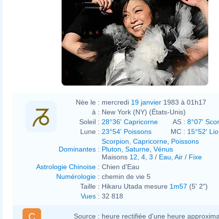
Née le :
mercredi
19 janvier
1983 à 01h17
à :
New York (NY) (États-Unis)
Soleil :
28°36' Capricorne
AS :
8°07' Sco
Lune :
23°54' Poissons
MC :
15°52' Li
Scorpion
,
Capricorne
,
Poissons
Dominantes
:
Pluton
,
Saturne
,
Vénus
Maisons
12
,
4
,
3
/
Eau
,
Air
/
Fixe
Astrologie Chinoise
:
Chien d'Eau
Numérologie
:
chemin de vie 5
Taille :
Hikaru Utada mesure
1m57
(5' 2")
Vues
:
32 818
C
Source :
heure rectifiée d'une heure approxima