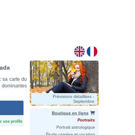
tada
 sa carte du
es dominantes
Prévisions détaillées -
Septembre
Boutique en ligne
Portraits
c vos profils
Portrait astrologique
Étude carrière et vocation