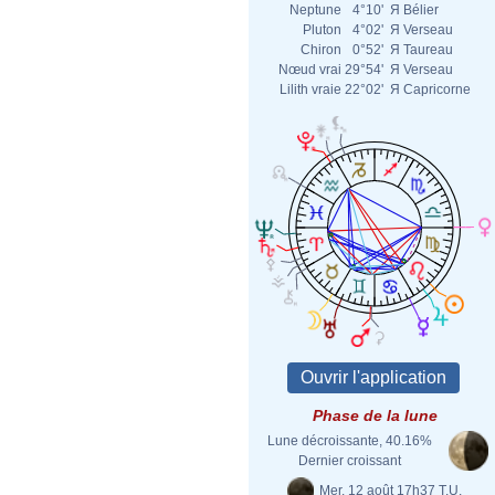
Neptune
4°10'
Я
Bélier
Pluton
4°02'
Я
Verseau
Chiron
0°52'
Я
Taureau
Nœud vrai
29°54'
Я
Verseau
Lilith vraie
22°02'
Я
Capricorne
Phase de la lune
Lune décroissante, 40.16%
Dernier croissant
Mer. 12 août 17h37 T.U.