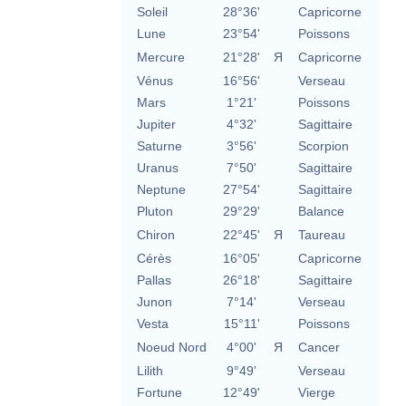
Soleil
28°36'
Capricorne
Lune
23°54'
Poissons
Mercure
21°28'
Я
Capricorne
Vénus
16°56'
Verseau
Mars
1°21'
Poissons
Jupiter
4°32'
Sagittaire
Saturne
3°56'
Scorpion
Uranus
7°50'
Sagittaire
Neptune
27°54'
Sagittaire
Pluton
29°29'
Balance
Chiron
22°45'
Я
Taureau
Cérès
16°05'
Capricorne
Pallas
26°18'
Sagittaire
Junon
7°14'
Verseau
Vesta
15°11'
Poissons
Noeud Nord
4°00'
Я
Cancer
Lilith
9°49'
Verseau
Fortune
12°49'
Vierge