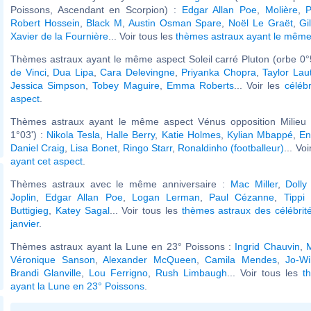
Poissons, Ascendant en Scorpion) :
Edgar Allan Poe
,
Molière
,
Robert Hossein
,
Black M
,
Austin Osman Spare
,
Noël Le Graët
,
Gi
Xavier de la Fournière
... Voir tous les
thèmes astraux ayant le mêm
Thèmes astraux ayant le même aspect Soleil carré Pluton (orbe 0°
de Vinci
,
Dua Lipa
,
Cara Delevingne
,
Priyanka Chopra
,
Taylor Lau
Jessica Simpson
,
Tobey Maguire
,
Emma Roberts
... Voir les
célébr
aspect
.
Thèmes astraux ayant le même aspect Vénus opposition Milieu 
1°03') :
Nikola Tesla
,
Halle Berry
,
Katie Holmes
,
Kylian Mbappé
,
En
Daniel Craig
,
Lisa Bonet
,
Ringo Starr
,
Ronaldinho (footballeur)
... Vo
ayant cet aspect
.
Thèmes astraux avec le même anniversaire :
Mac Miller
,
Dolly
Joplin
,
Edgar Allan Poe
,
Logan Lerman
,
Paul Cézanne
,
Tippi
Buttigieg
,
Katey Sagal
... Voir tous les
thèmes astraux des célébrit
janvier
.
Thèmes astraux ayant la Lune en 23° Poissons :
Ingrid Chauvin
,
M
Véronique Sanson
,
Alexander McQueen
,
Camila Mendes
,
Jo-Wi
Brandi Glanville
,
Lou Ferrigno
,
Rush Limbaugh
... Voir tous les
t
ayant la Lune en 23° Poissons
.