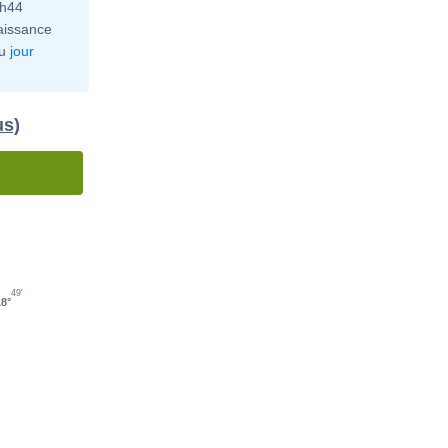
0h44
aissance
u
jour
us)
49'
18°