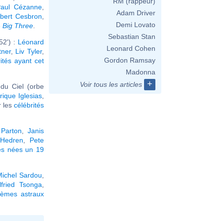
RM (rappeur)
Paul Cézanne
,
Adam Driver
lbert Cesbron
,
Demi Lovato
e
Big Three
.
Sebastian Stan
52') :
Léonard
Leonard Cohen
tner
,
Liv Tyler
,
Gordon Ramsay
ités ayant cet
Madonna
+
Voir tous les articles
du Ciel (orbe
rique Iglesias
,
ir les
célébrités
 Parton
,
Janis
 Hedren
,
Pete
és nées un 19
ichel Sardou
,
lfried Tsonga
,
hèmes astraux