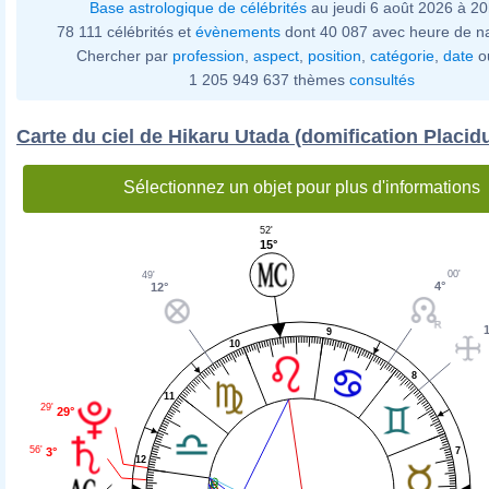
Base astrologique de célébrités
au jeudi 6 août 2026 à 2
78 111 célébrités et
évènements
dont 40 087 avec heure de n
Chercher par
profession
,
aspect
,
position
,
catégorie
,
date
o
1 205 949 637 thèmes
consultés
Carte du ciel de Hikaru Utada (domification Placid
Sélectionnez un objet pour plus d'informations
52'
15°
00'
49'
4°
12°
9
10
8
11
29'
29°
56'
7
3°
12