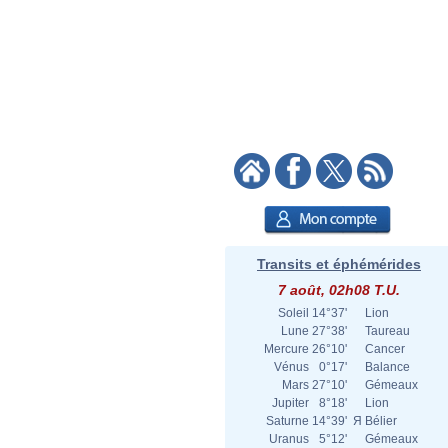
Transits et éphémérides
7 août, 02h08 T.U.
Soleil
14°37'
Lion
Lune
27°38'
Taureau
Mercure
26°10'
Cancer
Vénus
0°17'
Balance
Mars
27°10'
Gémeaux
Jupiter
8°18'
Lion
Saturne
14°39'
Я
Bélier
Uranus
5°12'
Gémeaux