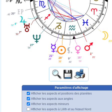
8°
07'
6
1
20°
46'
5
4°
32'
2
7°
50'
4
3
23
27°
54'
1°
21°
21'
16°
28°
9°
28'
56'
36'
49'
Paramètres d'affichage
Afficher les aspects et positions des planètes
Afficher les aspects aux angles
Afficher les aspects mineurs
Afficher les aspects à Lilith et au Nœud Nord