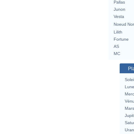
Pallas
Junon
Vesta
Noeud No
Lilith
Fortune
AS
MC
Pl
Solei
Lun
Merc
Vén
Mar
Jupit
Satu
Uran