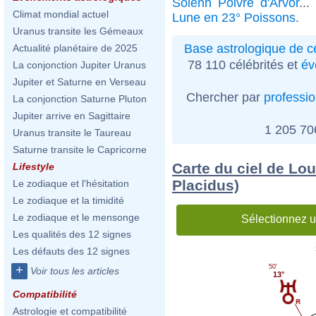
Solenn Poivre d'Arvor
..
Climat mondial actuel
Lune en 23° Poissons
.
Uranus transite les Gémeaux
Base astrologique de cé
Actualité planétaire de 2025
78 110 célébrités et
év
La conjonction Jupiter Uranus
Jupiter et Saturne en Verseau
Chercher par
professi
La conjonction Saturne Pluton
Jupiter arrive en Sagittaire
1 205 7
Uranus transite le Taureau
Saturne transite le Capricorne
Carte du ciel de Lou
Lifestyle
Placidus)
Le zodiaque et l'hésitation
Le zodiaque et la timidité
Le zodiaque et le mensonge
Sélectionnez u
Les qualités des 12 signes
Les défauts des 12 signes
50'
+
Voir tous les articles
13°
Compatibilité
Astrologie et compatibilité