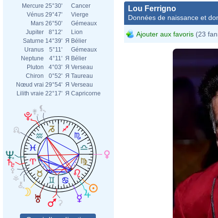
Mercure
25°30'
Cancer
Lou Ferrigno
Vénus
29°47'
Vierge
Données de naissance et dom
Mars
26°50'
Gémeaux
Jupiter
8°12'
Lion
Ajouter aux favoris
(23 fan
Saturne
14°39'
Я
Bélier
Uranus
5°11'
Gémeaux
Neptune
4°11'
Я
Bélier
Pluton
4°03'
Я
Verseau
Chiron
0°52'
Я
Taureau
Nœud vrai
29°54'
Я
Verseau
Lilith vraie
22°17'
Я
Capricorne