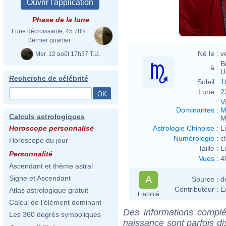
Phase de la lune
Lune décroissante, 45.78%
Dernier quartier
Né le :
v
Mer. 12 août 17h37 T.U.
B
à :
U
Recherche de célébrité
Soleil :
1
Lune :
2
V
Dominantes
:
M
Calculs astrologiques
M
Astrologie Chinoise
:
L
Horoscope personnalisé
Numérologie
:
c
Horoscope du jour
Taille :
L
Personnalité
Vues
:
4
Ascendant et thème astral
A
Signe et Ascendant
Source :
d
Contributeur :
E
Atlas astrologique gratuit
Fiabilité
Calcul de l'élément dominant
Des informations complé
Les 360 degrés symboliques
naissance sont parfois di