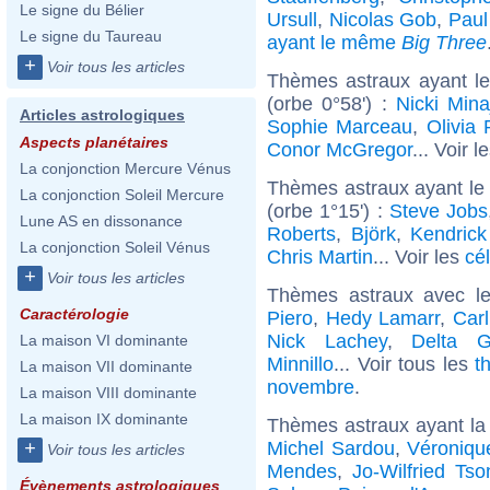
Le signe du Bélier
Ursull
,
Nicolas Gob
,
Paul
Le signe du Taureau
ayant le même
Big Three
+
Voir tous les articles
Thèmes astraux ayant le
(orbe 0°58') :
Nicki Mina
Articles astrologiques
Sophie Marceau
,
Olivia 
Aspects planétaires
Conor McGregor
... Voir l
La conjonction Mercure Vénus
Thèmes astraux ayant le
La conjonction Soleil Mercure
(orbe 1°15') :
Steve Jobs
Lune AS en dissonance
Roberts
,
Björk
,
Kendric
La conjonction Soleil Vénus
Chris Martin
... Voir les
cé
+
Voir tous les articles
Thèmes astraux avec l
Caractérologie
Piero
,
Hedy Lamarr
,
Car
Nick Lachey
,
Delta 
La maison VI dominante
Minnillo
... Voir tous les
t
La maison VII dominante
novembre
.
La maison VIII dominante
La maison IX dominante
Thèmes astraux ayant la
Michel Sardou
,
Véroniqu
+
Voir tous les articles
Mendes
,
Jo-Wilfried Ts
Évènements astrologiques