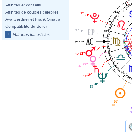
Affinités et conseils
Affinités de couples célèbres
11
30'
21°
Ava Gardner et Frank Sinatra
Compatibilité du Bélier
38'
9°
12
+
Voir tous les articles
15°
05'
1
21°
17'
29°
30'
2
10°
19'
20°
15'
16°
03'
3