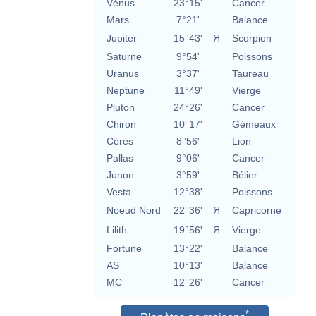
Vénus
23°15'
Cancer
Mars
7°21'
Balance
Jupiter
15°43'
Я
Scorpion
Saturne
9°54'
Poissons
Uranus
3°37'
Taureau
Neptune
11°49'
Vierge
Pluton
24°26'
Cancer
Chiron
10°17'
Gémeaux
Cérès
8°56'
Lion
Pallas
9°06'
Cancer
Junon
3°59'
Bélier
Vesta
12°38'
Poissons
Noeud Nord
22°36'
Я
Capricorne
Lilith
19°56'
Я
Vierge
Fortune
13°22'
Balance
AS
10°13'
Balance
MC
12°26'
Cancer
*