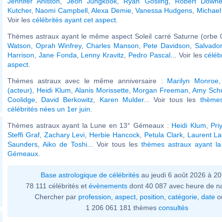
Jennifer Aniston
,
Jeon Jungkook
,
Ryan Gosling
,
Robert Downe
Kutcher
,
Naomi Campbell
,
Alexa Demie
,
Vanessa Hudgens
,
Michael
Voir les
célébrités ayant cet aspect
.
Thèmes astraux ayant le même aspect Soleil carré Saturne (orbe 
Watson
,
Oprah Winfrey
,
Charles Manson
,
Pete Davidson
,
Salvador
Harrison
,
Jane Fonda
,
Lenny Kravitz
,
Pedro Pascal
... Voir les
céléb
aspect
.
Thèmes astraux avec le même anniversaire :
Marilyn Monroe
(acteur)
,
Heidi Klum
,
Alanis Morissette
,
Morgan Freeman
,
Amy Sch
Coolidge
,
David Berkowitz
,
Karen Mulder
... Voir tous les
thème
célébrités nées un 1er juin
.
Thèmes astraux ayant la Lune en 13° Gémeaux :
Heidi Klum
,
Pri
Steffi Graf
,
Zachary Levi
,
Herbie Hancock
,
Petula Clark
,
Laurent Laf
Saunders
,
Aiko de Toshi
... Voir tous les
thèmes astraux ayant l
Gémeaux
.
Base astrologique de célébrités
au jeudi 6 août 2026 à 2
78 111 célébrités et
évènements
dont 40 087 avec heure de n
Chercher par
profession
,
aspect
,
position
,
catégorie
,
date
o
1 206 061 181 thèmes
consultés