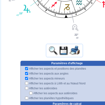
40'
5
2
15°
4
3
43'
22°
36'
Paramètres d'affichage
Afficher les aspects et positions des planètes
Afficher les aspects aux angles
Afficher les aspects mineurs
Afficher les aspects à Lilith et au Nœud Nord
Afficher les astéroïdes
Afficher les aspects aux astéroïdes
Afficher les planètes hypothétiques
Paramètres de calcul