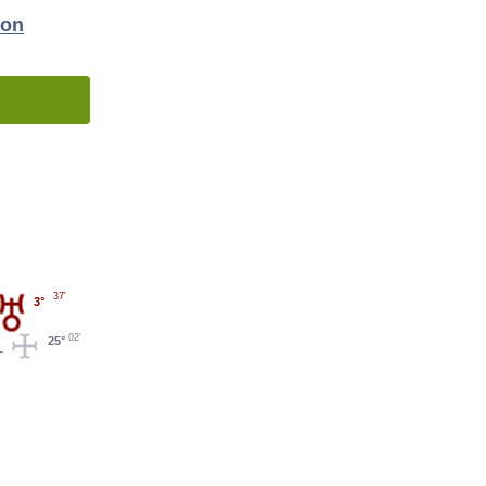
ion
37'
3°
02'
25°