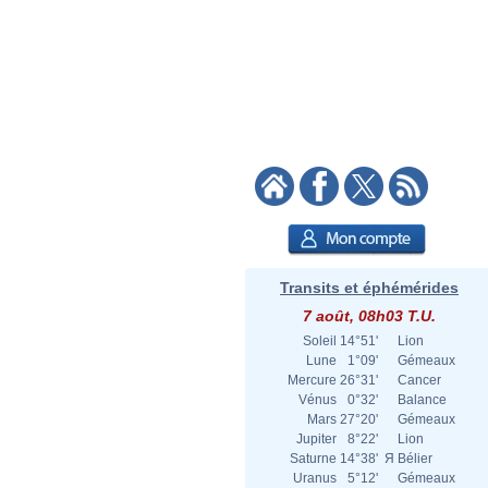
Transits et éphémérides
7 août, 08h03 T.U.
Soleil
14°51'
Lion
Lune
1°09'
Gémeaux
Mercure
26°31'
Cancer
Vénus
0°32'
Balance
Mars
27°20'
Gémeaux
Jupiter
8°22'
Lion
Saturne
14°38'
Я
Bélier
Uranus
5°12'
Gémeaux