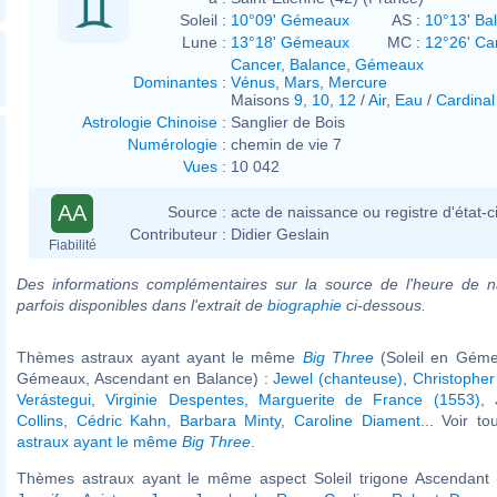
Soleil :
10°09' Gémeaux
AS :
10°13' Ba
Lune :
13°18' Gémeaux
MC :
12°26' Ca
Cancer
,
Balance
,
Gémeaux
Dominantes
:
Vénus
,
Mars
,
Mercure
Maisons
9
,
10
,
12
/
Air
,
Eau
/
Cardinal
Astrologie Chinoise
:
Sanglier de Bois
Numérologie
:
chemin de vie 7
Vues
:
10 042
AA
Source :
acte de naissance ou registre d'état-ci
Contributeur :
Didier Geslain
Fiabilité
Des informations complémentaires sur la source de l'heure de n
parfois disponibles dans l'extrait de
biographie
ci-dessous.
Thèmes astraux ayant ayant le même
Big Three
(Soleil en Géme
Gémeaux, Ascendant en Balance) :
Jewel (chanteuse)
,
Christopher
Verástegui
,
Virginie Despentes
,
Marguerite de France (1553)
,
Collins
,
Cédric Kahn
,
Barbara Minty
,
Caroline Diament
... Voir t
astraux ayant le même
Big Three
.
Thèmes astraux ayant le même aspect Soleil trigone Ascendant (