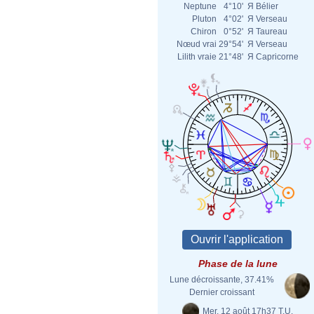
Neptune
4°10'
Я
Bélier
Pluton
4°02'
Я
Verseau
Chiron
0°52'
Я
Taureau
Nœud vrai
29°54'
Я
Verseau
Lilith vraie
21°48'
Я
Capricorne
Phase de la lune
Lune décroissante, 37.41%
Dernier croissant
Mer. 12 août 17h37 T.U.