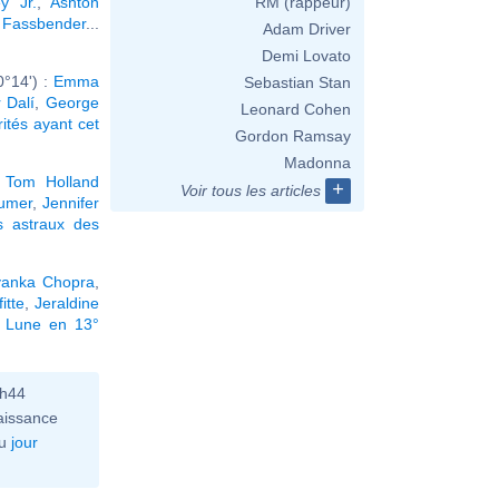
y Jr.
,
Ashton
RM (rappeur)
 Fassbender
...
Adam Driver
Demi Lovato
0°14') :
Emma
Sebastian Stan
 Dalí
,
George
Leonard Cohen
rités ayant cet
Gordon Ramsay
Madonna
,
Tom Holland
+
Voir tous les articles
umer
,
Jennifer
s astraux des
yanka Chopra
,
itte
,
Jeraldine
a Lune en 13°
0h44
aissance
u
jour