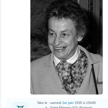
André Cros
Née le :
samedi
1er juin
1935 à 15h00
à :
Saint-Etienne (42) (France)