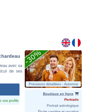
uchardeau
deau avec sa
alcul de ses
Prévisions détaillées - Automne
Boutique en ligne
Portraits
c vos profils
Portrait astrologique
Étude carrière et vocation