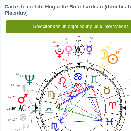
Carte du ciel de Huguette Bouchardeau (domificat
Placidus)
Sélectionnez un objet pour plus d'informations
26'
53'
15'
12°
1°
26'
23°
18'
24°
13°
09'
10°
9
10
49'
11°
8
11
56'
19°
21'
7°
7
12
10°
13'
6
1
13°
22'
14°