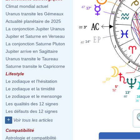
Climat mondial actuel
47'
17°
12
Uranus transite les Gémeaux
Actualité planétaire de 2025
3°
05'
La conjonction Jupiter Uranus
Jupiter et Saturne en Verseau
14°
40'
La conjonction Saturne Pluton
1
Jupiter arrive en Sagittaire
Uranus transite le Taureau
Saturne transite le Capricorne
2
Lifestyle
23°
Le zodiaque et l'hésitation
09'
5°
Le zodiaque et la timidité
52'
13°
Le zodiaque et le mensonge
16
46'
36'
Les qualités des 12 signes
Les défauts des 12 signes
+
Voir tous les articles
Compatibilité
Astrologie et compatibilité