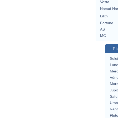
Vesta
Noeud No
Lilith
Fortune
AS
MC
Pl
Solei
Lun
Merc
Vén
Mar
Jupit
Satu
Uran
Nept
Plut