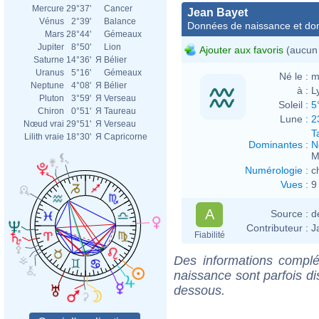
Mercure
29°37'
Cancer
Jean Bayet
Vénus
2°39'
Balance
Données de naissance et dom
Mars
28°44'
Gémeaux
Jupiter
8°50'
Lion
Ajouter aux favoris
(aucun 
Saturne
14°36'
Я
Bélier
Uranus
5°16'
Gémeaux
Né le :
m
Neptune
4°08'
Я
Bélier
à :
L
Pluton
3°59'
Я
Verseau
Soleil :
5
Chiron
0°51'
Я
Taureau
Lune :
2
Nœud vrai
29°51'
Я
Verseau
T
Lilith vraie
18°30'
Я
Capricorne
Dominantes
:
N
M
Numérologie
:
c
Vues
:
9
A
Source :
d
Contributeur :
J
Fiabilité
Des informations complé
naissance sont parfois di
dessous.