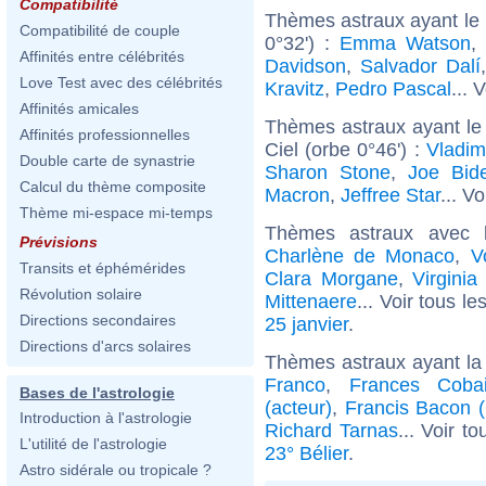
Compatibilité
Thèmes astraux ayant le 
Compatibilité de couple
0°32') :
Emma Watson
,
Affinités entre célébrités
Davidson
,
Salvador Dalí
Love Test avec des célébrités
Kravitz
,
Pedro Pascal
... 
Affinités amicales
Thèmes astraux ayant le
Affinités professionnelles
Ciel (orbe 0°46') :
Vladim
Double carte de synastrie
Sharon Stone
,
Joe Bid
Calcul du thème composite
Macron
,
Jeffree Star
... Vo
Thème mi-espace mi-temps
Thèmes astraux avec 
Prévisions
Charlène de Monaco
,
V
Transits et éphémérides
Clara Morgane
,
Virginia
Révolution solaire
Mittenaere
... Voir tous le
Directions secondaires
25 janvier
.
Directions d'arcs solaires
Thèmes astraux ayant la
Franco
,
Frances Coba
Bases de l'astrologie
(acteur)
,
Francis Bacon (
Introduction à l'astrologie
Richard Tarnas
... Voir t
L'utilité de l'astrologie
23° Bélier
.
Astro sidérale ou tropicale ?