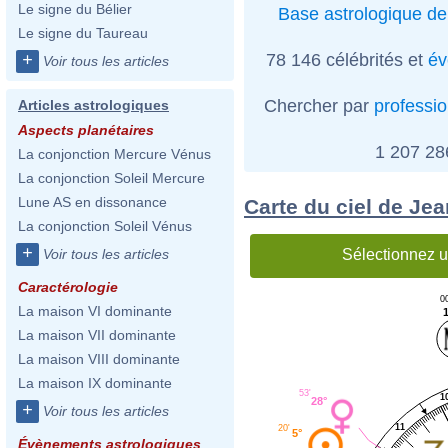
Le signe du Bélier
Base astrologique de
Le signe du Taureau
78 146 célébrités et
év
+
Voir tous les articles
Chercher par
professi
Articles astrologiques
Aspects planétaires
1 207 2
La conjonction Mercure Vénus
La conjonction Soleil Mercure
Lune AS en dissonance
Carte du ciel de Jea
La conjonction Soleil Vénus
+
Sélectionnez u
Voir tous les articles
Caractérologie
0
La maison VI dominante
1
La maison VII dominante
La maison VIII dominante
La maison IX dominante
53'
1
28°
+
Voir tous les articles
11
20'
5°
Évènements astrologiques