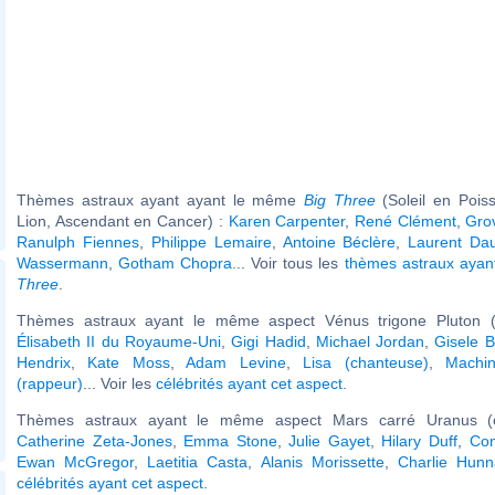
Thèmes astraux ayant ayant le même
Big Three
(Soleil en Pois
Lion, Ascendant en Cancer) :
Karen Carpenter
,
René Clément
,
Gro
Ranulph Fiennes
,
Philippe Lemaire
,
Antoine Béclère
,
Laurent Dau
Wassermann
,
Gotham Chopra
... Voir tous les
thèmes astraux aya
Three
.
Thèmes astraux ayant le même aspect Vénus trigone Pluton (
Élisabeth II du Royaume-Uni
,
Gigi Hadid
,
Michael Jordan
,
Gisele 
Hendrix
,
Kate Moss
,
Adam Levine
,
Lisa (chanteuse)
,
Machi
(rappeur)
... Voir les
célébrités ayant cet aspect
.
Thèmes astraux ayant le même aspect Mars carré Uranus (o
Catherine Zeta-Jones
,
Emma Stone
,
Julie Gayet
,
Hilary Duff
,
Con
Ewan McGregor
,
Laetitia Casta
,
Alanis Morissette
,
Charlie Hun
célébrités ayant cet aspect
.