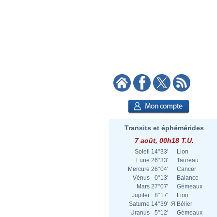
Transits et éphémérides
7 août, 00h18 T.U.
Soleil
14°33'
Lion
Lune
26°33'
Taureau
Mercure
26°04'
Cancer
Vénus
0°13'
Balance
Mars
27°07'
Gémeaux
Jupiter
8°17'
Lion
Saturne
14°39'
Я
Bélier
Uranus
5°12'
Gémeaux