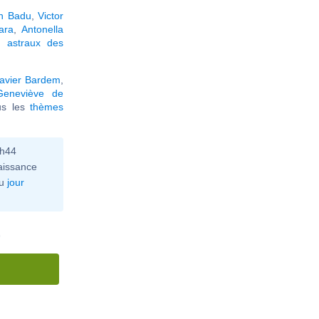
h Badu
,
Victor
ara
,
Antonella
 astraux des
avier Bardem
,
Geneviève de
ous les
thèmes
0h44
aissance
u
jour
)