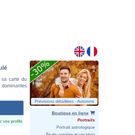
ulé
 sa carte du
es dominantes
Prévisions détaillées - Automne
Boutique en ligne
Portraits
c vos profils
Portrait astrologique
Étude carrière et vocation