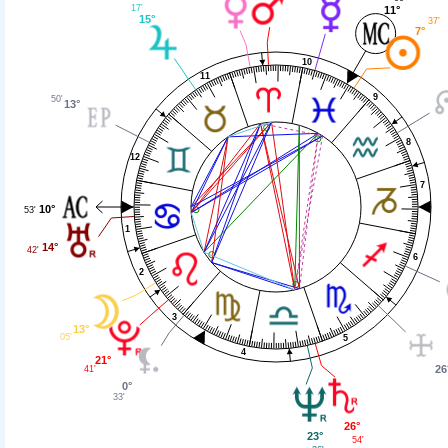
17'
11°
15°
37'
7°
10
11
9
50'
13°
8
12
7
10°
53'
1
14°
42'
6
2
3
13°
05'
5
4
21°
26
41'
0°
33'
26°
23°
54'