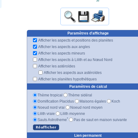
36'
Paramètres d'affichage
Afficher les aspects et positions des planètes
Afficher les aspects aux angles
Afficher les aspects mineurs
Afficher les aspects à Lilith et au Nœud Nord
Afficher les astéroïdes
Afficher les aspects aux astéroïdes
Afficher les planètes hypothétiques
Paramètres de calcul
Thème tropical
Thème sidéral
Domification Placidus
Maisons égales
Koch
Noeud nord vrai
Noeud nord moyen
Lilith vraie
Lilith moyenne
*
Sauts Astrotheme
Pas de saut en maison suivante
Lien permanent