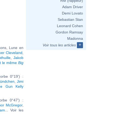
RM (rappeur)
Adam Driver
Demi Lovato
Sebastian Stan
Leonard Cohen
Gordon Ramsay
Madonna
+
Voir tous les articles
sons, Lune en
ver Cleveland
,
thuille
,
Jakob
nt le même
Big
orbe 0°19') :
Bündchen
,
Jimi
ne Gun Kelly
rbe 0°47') :
or McGregor
,
nam
... Voir les