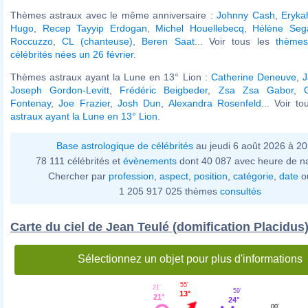
Thèmes astraux avec le même anniversaire :
Johnny Cash
,
Eryka
Hugo
,
Recep Tayyip Erdogan
,
Michel Houellebecq
,
Hélène Seg
Roccuzzo
,
CL (chanteuse)
,
Beren Saat
... Voir tous les
thèmes
célébrités nées un 26 février
.
Thèmes astraux ayant la Lune en 13° Lion :
Catherine Deneuve
,
J
Joseph Gordon-Levitt
,
Frédéric Beigbeder
,
Zsa Zsa Gabor
,
Fontenay
,
Joe Frazier
,
Josh Dun
,
Alexandra Rosenfeld
... Voir t
astraux ayant la Lune en 13° Lion
.
Base astrologique de célébrités
au jeudi 6 août 2026 à 2
78 111 célébrités et
évènements
dont 40 087 avec heure de n
Chercher par
profession
,
aspect
,
position
,
catégorie
,
date
o
1 205 917 025 thèmes
consultés
Carte du ciel de Jean Teulé (domification Placidus
Sélectionnez un objet pour plus d'informations
55'
21'
59'
13°
21°
24°
00'