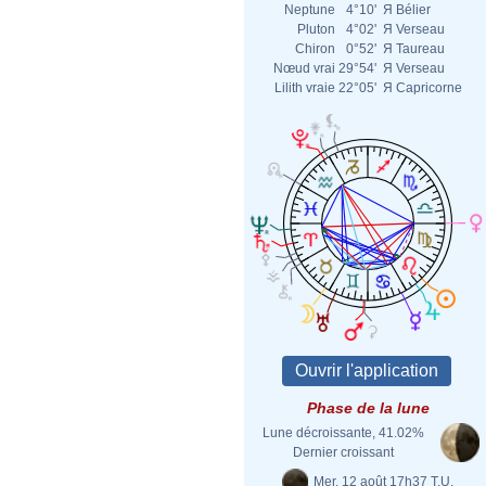
Neptune
4°10'
Я
Bélier
Pluton
4°02'
Я
Verseau
Chiron
0°52'
Я
Taureau
Nœud vrai
29°54'
Я
Verseau
Lilith vraie
22°05'
Я
Capricorne
Phase de la lune
Lune décroissante, 41.02%
Dernier croissant
Mer. 12 août 17h37 T.U.