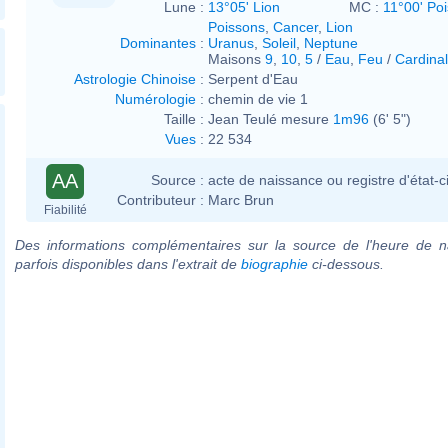
Lune :
13°05' Lion
MC :
11°00' Po
Poissons
,
Cancer
,
Lion
Dominantes
:
Uranus
,
Soleil
,
Neptune
Maisons
9
,
10
,
5
/
Eau
,
Feu
/
Cardinal
Astrologie Chinoise
:
Serpent d'Eau
Numérologie
:
chemin de vie 1
Taille :
Jean Teulé mesure
1m96
(6' 5")
Vues
:
22 534
AA
Source :
acte de naissance ou registre d'état-ci
Contributeur :
Marc Brun
Fiabilité
Des informations complémentaires sur la source de l'heure de n
parfois disponibles dans l'extrait de
biographie
ci-dessous.