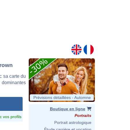
Brown
 sa carte du
es dominantes
Prévisions détaillées - Automne
Boutique en ligne
Portraits
c vos profils
Portrait astrologique
Étude carrière et vocation