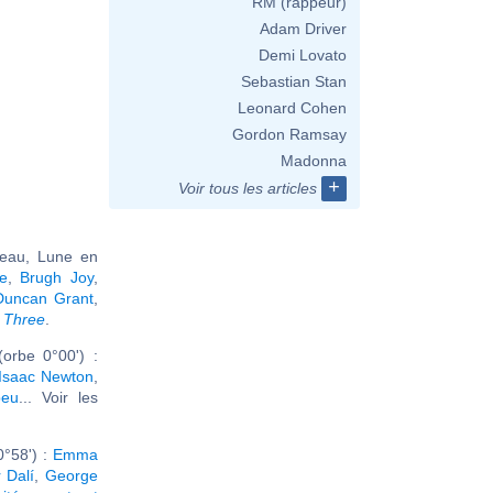
RM (rappeur)
Adam Driver
Demi Lovato
Sebastian Stan
Leonard Cohen
Gordon Ramsay
Madonna
+
Voir tous les articles
seau, Lune en
e
,
Brugh Joy
,
Duncan Grant
,
 Three
.
orbe 0°00') :
Isaac Newton
,
beu
... Voir les
0°58') :
Emma
 Dalí
,
George