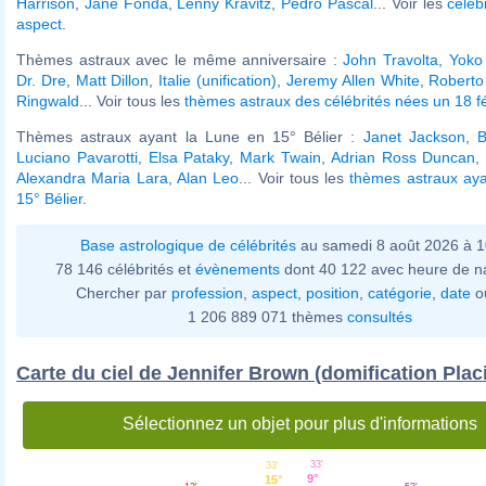
Harrison
,
Jane Fonda
,
Lenny Kravitz
,
Pedro Pascal
... Voir les
céléb
aspect
.
Thèmes astraux avec le même anniversaire :
John Travolta
,
Yoko
Dr. Dre
,
Matt Dillon
,
Italie (unification)
,
Jeremy Allen White
,
Roberto
Ringwald
... Voir tous les
thèmes astraux des célébrités nées un 18 fé
Thèmes astraux ayant la Lune en 15° Bélier :
Janet Jackson
,
B
Luciano Pavarotti
,
Elsa Pataky
,
Mark Twain
,
Adrian Ross Duncan
Alexandra Maria Lara
,
Alan Leo
... Voir tous les
thèmes astraux aya
15° Bélier
.
Base astrologique de célébrités
au samedi 8 août 2026 à 
78 146 célébrités et
évènements
dont 40 122 avec heure de n
Chercher par
profession
,
aspect
,
position
,
catégorie
,
date
o
1 206 889 071 thèmes
consultés
Carte du ciel de Jennifer Brown (domification Plac
Sélectionnez un objet pour plus d'informations
33'
33'
9°
15°