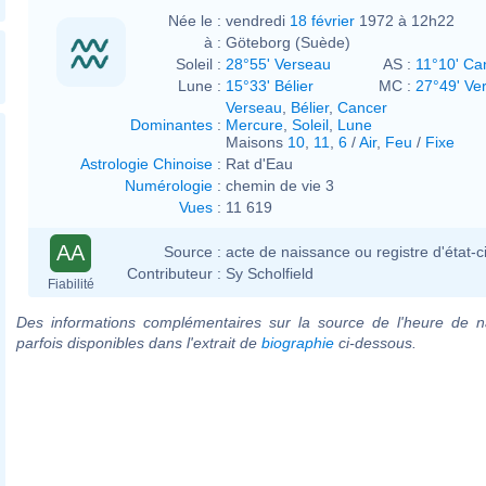
Née le :
vendredi
18 février
1972 à 12h22
à :
Göteborg (Suède)
Soleil :
28°55' Verseau
AS :
11°10' Ca
Lune :
15°33' Bélier
MC :
27°49' Ve
Verseau
,
Bélier
,
Cancer
Dominantes
:
Mercure
,
Soleil
,
Lune
Maisons
10
,
11
,
6
/
Air
,
Feu
/
Fixe
Astrologie Chinoise
:
Rat d'Eau
Numérologie
:
chemin de vie 3
Vues
:
11 619
AA
Source :
acte de naissance ou registre d'état-ci
Contributeur :
Sy Scholfield
Fiabilité
Des informations complémentaires sur la source de l'heure de n
parfois disponibles dans l'extrait de
biographie
ci-dessous.