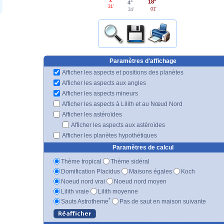
18°
4°
31'
01'
34'
Paramètres d'affichage
Afficher les aspects et positions des planètes
Afficher les aspects aux angles
Afficher les aspects mineurs
Afficher les aspects à Lilith et au Nœud Nord
Afficher les astéroïdes
Afficher les aspects aux astéroïdes
Afficher les planètes hypothétiques
Paramètres de calcul
Thème tropical
Thème sidéral
Domification Placidus
Maisons égales
Koch
Noeud nord vrai
Noeud nord moyen
Lilith vraie
Lilith moyenne
*
Sauts Astrotheme
Pas de saut en maison suivante