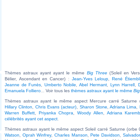
Thèmes astraux ayant ayant le même
Big Three
(Soleil en Ver
Bélier, Ascendant en Cancer) :
Jean-Yves Leloup
,
René Étiembl
Jeanne de Funès
,
Umberto Nobile
,
Abel Hermant
,
Lynn Harrell
,
Emanuela Folliero
... Voir tous les
thèmes astraux ayant le même
Big
Thèmes astraux ayant le même aspect Mercure carré Saturne (
Hillary Clinton
,
Chris Evans (acteur)
,
Sharon Stone
,
Adriana Lima
,
Warren Buffett
,
Priyanka Chopra
,
Woody Allen
,
Adriana Karem
célébrités ayant cet aspect
.
Thèmes astraux ayant le même aspect Soleil carré Saturne (orbe 
Watson
,
Oprah Winfrey
,
Charles Manson
,
Pete Davidson
,
Salvador