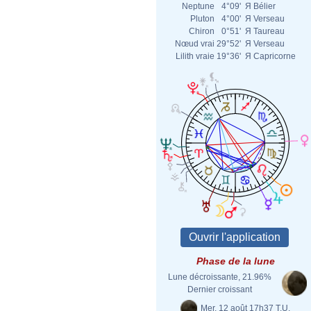
Neptune
4°09'
Я
Bélier
Pluton
4°00'
Я
Verseau
Chiron
0°51'
Я
Taureau
Nœud vrai
29°52'
Я
Verseau
Lilith vraie
19°36'
Я
Capricorne
Phase de la lune
Lune décroissante, 21.96%
Dernier croissant
Mer. 12 août 17h37 T.U.