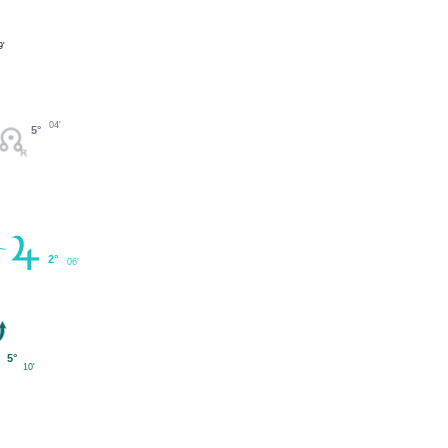
9'
04'
5°
2°
06'
5°
10'