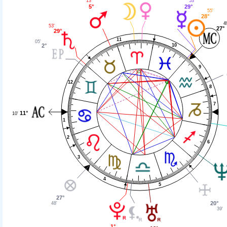
13'
53'
5°
29°
55'
28°
4
53'
27°
29°
11
05'
2°
10
9
12
8
7
11°
10'
1
2
6
3
4
5
27°
20°
48'
39'
1°