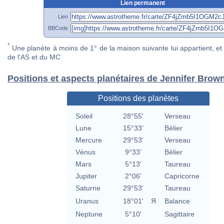
Lien permanent
Lien
BBCode
*
Une planète à moins de 1° de la maison suivante lui appartient, et 
de l'AS et du MC
Positions et aspects planétaires de Jennifer Brow
Positions des planètes
Soleil
28°55'
Verseau
Lune
15°33'
Bélier
Mercure
29°53'
Verseau
Vénus
9°33'
Bélier
Mars
5°13'
Taureau
Jupiter
2°06'
Capricorne
Saturne
29°53'
Taureau
Uranus
18°01'
Я
Balance
Neptune
5°10'
Sagittaire