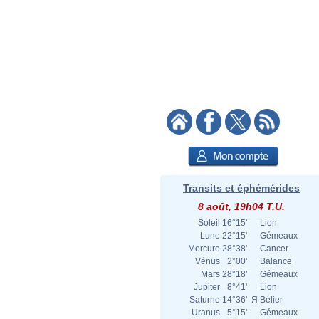
Transits et éphémérides
8 août, 19h04 T.U.
Soleil
16°15'
Lion
Lune
22°15'
Gémeaux
Mercure
28°38'
Cancer
Vénus
2°00'
Balance
Mars
28°18'
Gémeaux
Jupiter
8°41'
Lion
Saturne
14°36'
Я
Bélier
Uranus
5°15'
Gémeaux