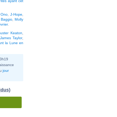
rités ayant cet
 Ono
,
J-Hope
,
 Baggio
,
Molly
vrier
.
uster Keaton
,
,
James Taylor
,
nt la Lune en
10h19
aissance
u
jour
idus)