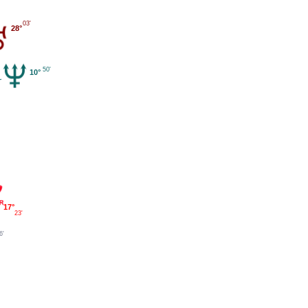
03'
28°
50'
10°
17°
23'
6'