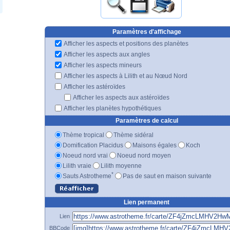
Paramètres d'affichage
Afficher les aspects et positions des planètes
Afficher les aspects aux angles
Afficher les aspects mineurs
Afficher les aspects à Lilith et au Nœud Nord
Afficher les astéroïdes
Afficher les aspects aux astéroïdes
Afficher les planètes hypothétiques
Paramètres de calcul
Thème tropical
Thème sidéral
Domification Placidus
Maisons égales
Koch
Noeud nord vrai
Noeud nord moyen
Lilith vraie
Lilith moyenne
*
Sauts Astrotheme
Pas de saut en maison suivante
Lien permanent
Lien
BBCode