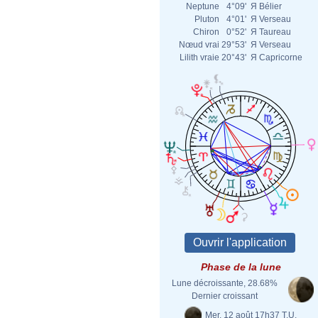
Neptune
4°09'
Я
Bélier
Pluton
4°01'
Я
Verseau
Chiron
0°52'
Я
Taureau
Nœud vrai
29°53'
Я
Verseau
Lilith vraie
20°43'
Я
Capricorne
Phase de la lune
Lune décroissante, 28.68%
Dernier croissant
Mer. 12 août 17h37 T.U.