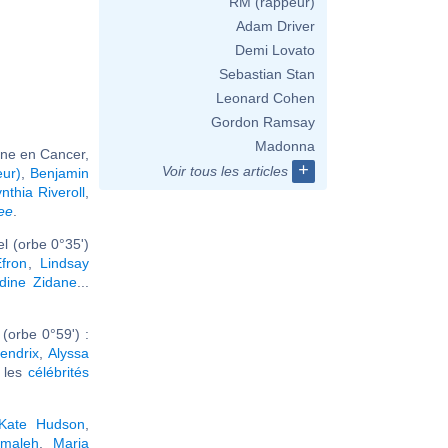
RM (rappeur)
Adam Driver
Demi Lovato
Sebastian Stan
Leonard Cohen
Gordon Ramsay
Madonna
Lune en Cancer,
+
Voir tous les articles
eur)
,
Benjamin
nthia Riveroll
,
ee
.
l (orbe 0°35')
fron
,
Lindsay
dine Zidane
...
(orbe 0°59') :
endrix
,
Alyssa
r les
célébrités
Kate Hudson
,
maleh
,
Maria