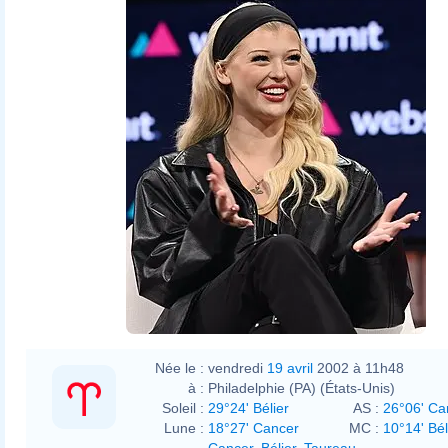
Née le :
vendredi
19 avril
2002 à 11h48
à :
Philadelphie (PA) (États-Unis)
Soleil :
29°24' Bélier
AS :
26°06' Ca
Lune :
18°27' Cancer
MC :
10°14' Bél
Cancer
,
Bélier
,
Taureau