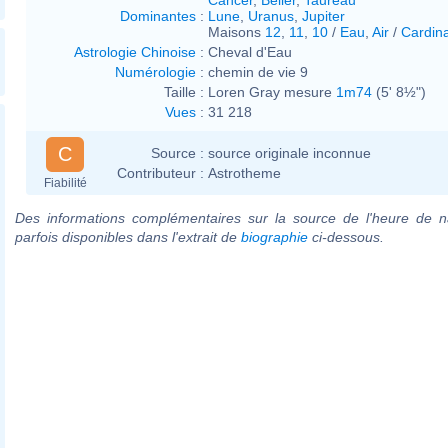
Dominantes
:
Lune
,
Uranus
,
Jupiter
Maisons
12
,
11
,
10
/
Eau
,
Air
/
Cardina
Astrologie Chinoise
:
Cheval d'Eau
Numérologie
:
chemin de vie 9
Taille :
Loren Gray mesure
1m74
(5' 8½")
Vues
:
31 218
C
Source :
source originale inconnue
Contributeur :
Astrotheme
Fiabilité
Des informations complémentaires sur la source de l'heure de n
parfois disponibles dans l'extrait de
biographie
ci-dessous.