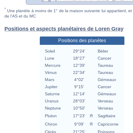
*
Une planète à moins de 1° de la maison suivante lui appartient, et 
de l'AS et du MC
Positions et aspects planétaires de Loren Gray
Positions des planètes
Soleil
29°24'
Bélier
Lune
18°27'
Cancer
Mercure
12°39'
Taureau
Vénus
22°34'
Taureau
Mars
4°02'
Gémeaux
Jupiter
9°15'
Cancer
Saturne
12°14'
Gémeaux
Uranus
28°03'
Verseau
Neptune
10°50'
Verseau
Pluton
17°23'
Я
Sagittaire
Chiron
9°09'
Я
Capricorne
Cérès
21°25'
Poissons