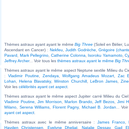
Thèmes astraux ayant ayant le même
Big Three
(Soleil en Bélier, 
Ascendant en Cancer) :
Nekfeu
,
Judith Godrèche
,
Grégoire (chant
Pavard
,
Mark Pellegrino
,
Catherine Colonna
,
Isoroku Yamamoto
,
Cy
Jeffrey Archer
... Voir tous les
thèmes astraux ayant le même
Big Thr
Thèmes astraux ayant le même aspect Neptune sextile Milieu du Cie
:
Vladimir Poutine
,
Zendaya
,
Wolfgang Amadeus Mozart
,
Zac E
Lohan
,
Helena Blavatsky
,
Winston Churchill
,
LeBron James
,
Zine
Voir les
célébrités ayant cet aspect
.
Thèmes astraux ayant le même aspect Jupiter carré Milieu du Ciel 
Vladimir Poutine
,
Jim Morrison
,
Marlon Brando
,
Jeff Bezos
,
Jimi H
Milano
,
Serena Williams
,
Florent Pagny
,
Michael B. Jordan
... Voi
ayant cet aspect
.
Thèmes astraux avec le même anniversaire :
James Franco
,
Hayden Christensen
,
Evelyne Dheliat
,
Natalie Dessay
,
Gad El