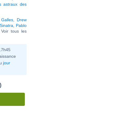
s astraux des
 Galles
,
Drew
Sinatra
,
Pablo
. Voir tous les
 17h45
aissance
u
jour
)