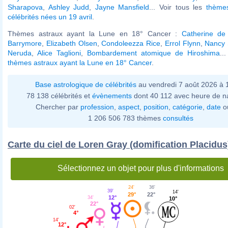
Sharapova
,
Ashley Judd
,
Jayne Mansfield
... Voir tous les
thème
célébrités nées un 19 avril
.
Thèmes astraux ayant la Lune en 18° Cancer :
Catherine de
Barrymore
,
Elizabeth Olsen
,
Condoleezza Rice
,
Errol Flynn
,
Nancy 
Neruda
,
Alice Taglioni
,
Bombardement atomique de Hiroshima
..
thèmes astraux ayant la Lune en 18° Cancer
.
Base astrologique de célébrités
au vendredi 7 août 2026 à
78 138 célébrités et
évènements
dont 40 112 avec heure de n
Chercher par
profession
,
aspect
,
position
,
catégorie
,
date
o
1 206 506 783 thèmes
consultés
Carte du ciel de Loren Gray (domification Placidus
Sélectionnez un objet pour plus d'informations
24'
36'
39'
14'
29°
22°
12°
34'
10°
22°
02'
4°
14'
12°