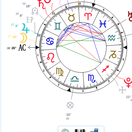
10
58'
18°
9
11
39'
8°
8
15'
9°
12
27'
18°
7
26°
06'
1
6
2
5
3
4
11°
4
15°
08'