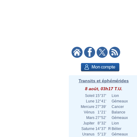
Transits et éphémérides
8 août, 03h17 T.U.
Soleil
15°37'
Lion
Lune
12°41'
Gémeaux
Mercure
27°39'
Cancer
Vénus
1°21'
Balance
Mars
27°52'
Gémeaux
Jupiter
8°32'
Lion
Saturne
14°37'
Я
Bélier
Uranus
5°13'
Gémeaux