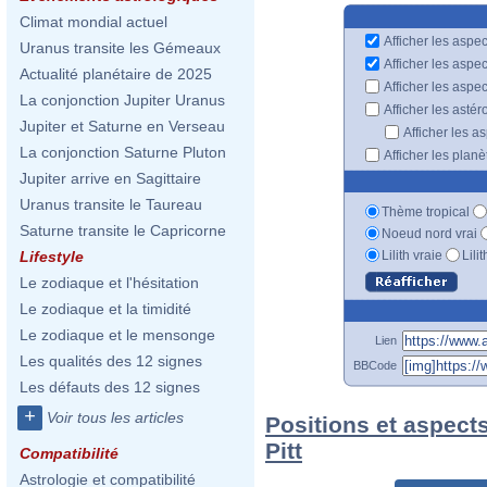
Climat mondial actuel
Afficher les aspec
Uranus transite les Gémeaux
Afficher les aspe
Actualité planétaire de 2025
Afficher les aspe
La conjonction Jupiter Uranus
Afficher les astér
Jupiter et Saturne en Verseau
Afficher les a
La conjonction Saturne Pluton
Afficher les plan
Jupiter arrive en Sagittaire
Uranus transite le Taureau
Thème tropical
Saturne transite le Capricorne
Noeud nord vrai
Lilith vraie
Lili
Lifestyle
Le zodiaque et l'hésitation
Le zodiaque et la timidité
Le zodiaque et le mensonge
Lien
Les qualités des 12 signes
BBCode
Les défauts des 12 signes
+
Voir tous les articles
Positions et aspect
Pitt
Compatibilité
Astrologie et compatibilité