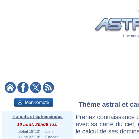
Une nouve
Thème astral et car
Prenez connaissance d
Transits et éphémérides
avec sa carte du ciel, 
10 août, 20h06 T.U.
le calcul de ses domina
Soleil
18°13'
Lion
Lune
22°19'
Cancer