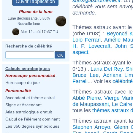
stars@astrotheme.fr
. Un 
célébrité vous sera envoy
Phase de la lune
demande.
Lune décroissante, 5.80%
Nouvelle lune
Thèmes astraux ayant le
Mer. 12 août 17h37 T.U.
(orbe 0°03') :
Beyoncé K
Lolo Ferrari
,
Amélie Ma
H. P. Lovecraft
,
John 
Recherche de célébrité
aspect
.
Thèmes astraux ayant le 
0°13') :
Lana Del Rey
,
Sh
Calculs astrologiques
Bruce Lee
,
Adriana Li
Horoscope personnalisé
Farrell
... Voir les
célébrit
Horoscope du jour
Personnalité
Thèmes astraux avec l
Abbé Pierre
,
Vierge Mari
Ascendant et thème astral
de Maupassant
,
Le Caire
Signe et Ascendant
tous les
thèmes astraux d
Atlas astrologique gratuit
Calcul de l'élément dominant
Thèmes astraux ayant l
Les 360 degrés symboliques
Stephen Arroyo
,
Glenn 