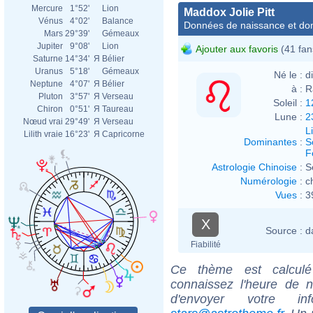
Mercure
1°52'
Lion
Maddox Jolie Pitt
Vénus
4°02'
Balance
Données de naissance et dom
Mars
29°39'
Gémeaux
Jupiter
9°08'
Lion
Ajouter aux favoris
(41 fan
Saturne
14°34'
Я
Bélier
Uranus
5°18'
Gémeaux
Né le :
d
Neptune
4°07'
Я
Bélier
à :
R
Pluton
3°57'
Я
Verseau
Soleil :
1
Chiron
0°51'
Я
Taureau
Lune :
2
Nœud vrai
29°49'
Я
Verseau
L
Lilith vraie
16°23'
Я
Capricorne
Dominantes
:
S
F
Astrologie Chinoise
:
S
Numérologie
:
c
Vues
:
3
X
Source :
d
Fiabilité
Ce thème est calculé 
connaissez l'heure de n
d'envoyer votre i