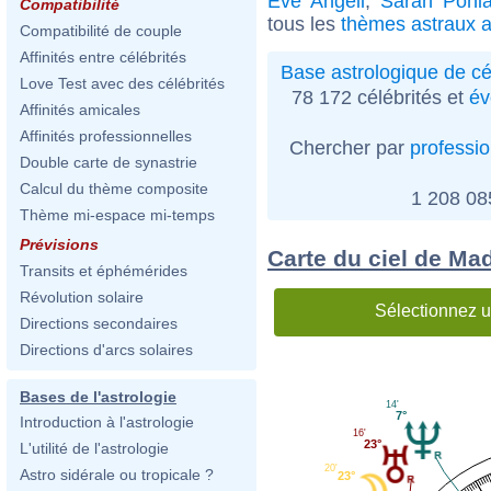
Eve Angeli
,
Sarah Ponia
Compatibilité
tous les
thèmes astraux a
Compatibilité de couple
Affinités entre célébrités
Base astrologique de cé
Love Test avec des célébrités
78 172 célébrités et
év
Affinités amicales
Affinités professionnelles
Chercher par
professi
Double carte de synastrie
Calcul du thème composite
1 208 0
Thème mi-espace mi-temps
Prévisions
Carte du ciel de Mad
Transits et éphémérides
Révolution solaire
Sélectionnez u
Directions secondaires
Directions d'arcs solaires
Bases de l'astrologie
14'
7°
Introduction à l'astrologie
16'
23°
L'utilité de l'astrologie
20'
Astro sidérale ou tropicale ?
23°