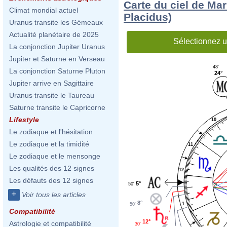
Carte du ciel de M
Climat mondial actuel
Placidus)
Uranus transite les Gémeaux
Actualité planétaire de 2025
Sélectionnez u
La conjonction Jupiter Uranus
Jupiter et Saturne en Verseau
48'
La conjonction Saturne Pluton
24°
Jupiter arrive en Sagittaire
Uranus transite le Taureau
Saturne transite le Capricorne
Lifestyle
10
Le zodiaque et l'hésitation
Le zodiaque et la timidité
11
Le zodiaque et le mensonge
Les qualités des 12 signes
12
Les défauts des 12 signes
5°
50'
+
Voir tous les articles
8°
1
50'
Compatibilité
12°
Astrologie et compatibilité
30'