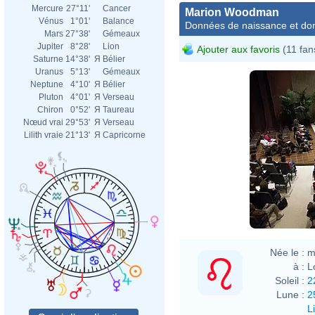
Mercure
27°11'
Cancer
Marion Woodman
Vénus
1°01'
Balance
Données de naissance et dom
Mars
27°38'
Gémeaux
Jupiter
8°28'
Lion
Ajouter aux favoris
(11 fan
Saturne
14°38'
Я
Bélier
Uranus
5°13'
Gémeaux
Neptune
4°10'
Я
Bélier
Pluton
4°01'
Я
Verseau
Chiron
0°52'
Я
Taureau
Nœud vrai
29°53'
Я
Verseau
Lilith vraie
21°13'
Я
Capricorne
Née le :
m
à :
L
Soleil :
2
Lune :
2
L