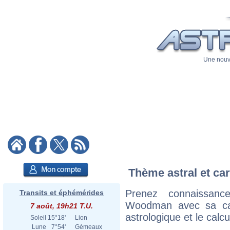
Une nouve
Thème astral et ca
Prenez connaissan
Transits et éphémérides
Woodman avec sa cart
7 août, 19h21 T.U.
astrologique et le calc
Soleil
15°18'
Lion
Lune
7°54'
Gémeaux