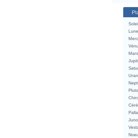
Pl
Solei
Lun
Merc
Vén
Mar
Jupit
Satu
Uran
Nept
Plut
Chir
Cérè
Pall
Jun
Vest
Noeu