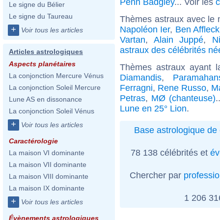
Penn Badgley
... Voir les
c
Le signe du Bélier
Le signe du Taureau
Thèmes astraux avec le 
Napoléon Ier
,
Ben Affleck
+
Voir tous les articles
Vartan
,
Alain Juppé
,
N
astraux des célébrités né
Articles astrologiques
Aspects planétaires
Thèmes astraux ayant l
La conjonction Mercure Vénus
Diamandis
,
Paramahan
Ferragni
,
Rene Russo
,
Ma
La conjonction Soleil Mercure
Petras
,
MØ (chanteuse)
.
Lune AS en dissonance
Lune en 25° Lion
.
La conjonction Soleil Vénus
+
Voir tous les articles
Base astrologique de 
Caractérologie
78 138 célébrités et
év
La maison VI dominante
La maison VII dominante
Chercher par
professi
La maison VIII dominante
La maison IX dominante
1 206 3
+
Voir tous les articles
Évènements astrologiques