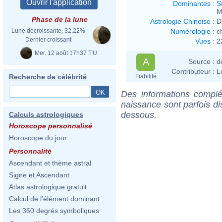
Dominantes
:
S
M
Phase de la lune
Astrologie Chinoise
:
D
Numérologie
:
c
Lune décroissante, 32.22%
Dernier croissant
Vues
:
2
Mer. 12 août 17h37 T.U.
A
Source :
d
Contributeur :
L
Fiabilité
Recherche de célébrité
Des informations complé
naissance sont parfois di
dessous.
Calculs astrologiques
Horoscope personnalisé
Horoscope du jour
Personnalité
Ascendant et thème astral
Signe et Ascendant
Atlas astrologique gratuit
Calcul de l'élément dominant
Les 360 degrés symboliques