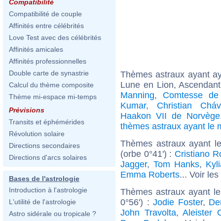
Compatibilité
Compatibilité de couple
Affinités entre célébrités
Love Test avec des célébrités
Affinités amicales
Affinités professionnelles
Double carte de synastrie
Thèmes astraux ayant a
Lune en Lion, Ascendant 
Calcul du thème composite
Manning
,
Comtesse de
Thème mi-espace mi-temps
Kumar
,
Christian Chá
Prévisions
Haakon VII de Norvège
Transits et éphémérides
thèmes astraux ayant l
Révolution solaire
Thèmes astraux ayant l
Directions secondaires
(orbe 0°41') :
Cristiano R
Directions d'arcs solaires
Jagger
,
Tom Hanks
,
Kyl
Emma Roberts
... Voir les
Bases de l'astrologie
Introduction à l'astrologie
Thèmes astraux ayant l
0°56') :
Jodie Foster
,
De
L'utilité de l'astrologie
John Travolta
,
Aleister 
Astro sidérale ou tropicale ?