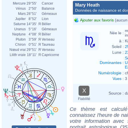
Mercure
29°55'
Cancer
Mary Heath
Vénus
2°50'
Balance
Données de naissance et dom
Mars
28°51'
Gémeaux
Jupiter
8°52'
Lion
Ajouter aux favoris
(aucun 
Saturne
14°35'
Я
Bélier
Uranus
5°16'
Gémeaux
m
Née le :
Neptune
4°08'
Я
Bélier
i
Pluton
3°59'
Я
Verseau
à :
K
Chiron
0°51'
Я
Taureau
Soleil :
2
Nœud vrai
29°51'
Я
Verseau
Lune :
2
Lilith vraie
18°11'
Я
Capricorne
S
Dominantes
:
U
E
Numérologie
:
c
Vues
:
3
X
Source :
d
Fiabilité
Ce thème est calculé 
connaissez l'heure de na
votre information ave
portrait astrologique (