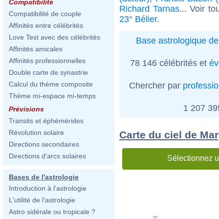
Compatibilité
Richard Tarnas
... Voir t
Compatibilité de couple
23° Bélier
.
Affinités entre célébrités
Love Test avec des célébrités
Base astrologique de
Affinités amicales
Affinités professionnelles
78 146 célébrités et
év
Double carte de synastrie
Calcul du thème composite
Chercher par
professi
Thème mi-espace mi-temps
1 207 3
Prévisions
Transits et éphémérides
Révolution solaire
Carte du ciel de Ma
Directions secondaires
Directions d'arcs solaires
Sélectionnez u
Bases de l'astrologie
Introduction à l'astrologie
L'utilité de l'astrologie
Astro sidérale ou tropicale ?
35'