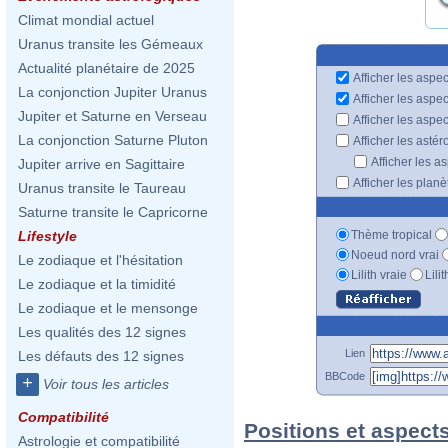
Climat mondial actuel
Uranus transite les Gémeaux
Actualité planétaire de 2025
Afficher les aspec
La conjonction Jupiter Uranus
Afficher les aspe
Jupiter et Saturne en Verseau
Afficher les aspe
La conjonction Saturne Pluton
Afficher les astér
Afficher les a
Jupiter arrive en Sagittaire
Afficher les plan
Uranus transite le Taureau
Saturne transite le Capricorne
Thème tropical
Lifestyle
Noeud nord vrai
Le zodiaque et l'hésitation
Lilith vraie
Lili
Le zodiaque et la timidité
Le zodiaque et le mensonge
Les qualités des 12 signes
Lien
Les défauts des 12 signes
BBCode
+
Voir tous les articles
Compatibilité
Positions et aspect
Astrologie et compatibilité