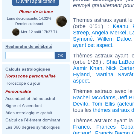
envoyé gratuitement pour
Phase de la lune
Lune décroissante, 14.32%
Thèmes astraux ayant le
Dernier croissant
(orbe 0°51') :
Keanu 
Streep
,
Angela Merkel
,
L
Mer. 12 août 17h37 T.U.
Symoné
,
Willem Dafoe
ayant cet aspect
.
Recherche de célébrité
Thèmes astraux ayant l
(orbe 1°28') :
Shia LaBeo
Aamir Khan
,
Nick Carter
Calculs astrologiques
Hyland
,
Martina Navrát
Horoscope personnalisé
aspect
.
Horoscope du jour
Thèmes astraux avec le
Personnalité
Rachel McAdams
,
Jeff B
Ascendant et thème astral
Devito
,
Tom Ellis (acteur
Signe et Ascendant
tous les
thèmes astraux d
Atlas astrologique gratuit
Thèmes astraux ayant la
Calcul de l'élément dominant
Franco
,
Frances Coba
Les 360 degrés symboliques
(acteur)
,
Francis Bacon (