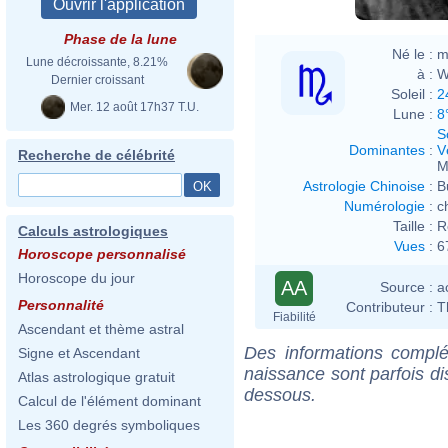
Phase de la lune
Né le :
m
Lune décroissante, 8.21%
à :
W
Dernier croissant
Soleil :
2
Mer. 12 août 17h37 T.U.
Lune :
8
S
Dominantes
:
V
Recherche de célébrité
M
Astrologie Chinoise
:
B
Numérologie
:
c
Taille :
R
Calculs astrologiques
Vues
:
6
Horoscope personnalisé
Horoscope du jour
AA
Source :
a
Personnalité
Contributeur :
T
Fiabilité
Ascendant et thème astral
Des informations complé
Signe et Ascendant
naissance sont parfois di
Atlas astrologique gratuit
dessous.
Calcul de l'élément dominant
Les 360 degrés symboliques