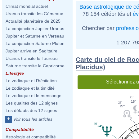
Base astrologique de cé
Climat mondial actuel
78 154 célébrités et
év
Uranus transite les Gémeaux
Actualité planétaire de 2025
Chercher par
professi
La conjonction Jupiter Uranus
Jupiter et Saturne en Verseau
1 207 7
La conjonction Saturne Pluton
Jupiter arrive en Sagittaire
Carte du ciel de Ro
Uranus transite le Taureau
Placidus)
Saturne transite le Capricorne
Lifestyle
Le zodiaque et l'hésitation
Sélectionnez u
Le zodiaque et la timidité
Le zodiaque et le mensonge
21'
15°
Les qualités des 12 signes
27'
27°
Les défauts des 12 signes
+
Voir tous les articles
46'
24°
Compatibilité
Astrologie et compatibilité
11