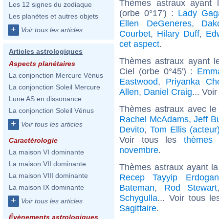
Thèmes astraux ayant 
Les 12 signes du zodiaque
(orbe 0°17') :
Lady Gag
Les planètes et autres objets
Ellen DeGeneres
,
Dak
+
Voir tous les articles
Courbet
,
Hilary Duff
,
Ed
cet aspect
.
Articles astrologiques
Thèmes astraux ayant l
Aspects planétaires
Ciel (orbe 0°45') :
Emma
La conjonction Mercure Vénus
Eastwood
,
Priyanka Ch
La conjonction Soleil Mercure
Allen
,
Daniel Craig
... Voi
Lune AS en dissonance
Thèmes astraux avec le
La conjonction Soleil Vénus
Rachel McAdams
,
Jeff B
+
Voir tous les articles
Devito
,
Tom Ellis (acteur
Voir tous les
thèmes 
Caractérologie
novembre
.
La maison VI dominante
La maison VII dominante
Thèmes astraux ayant la
La maison VIII dominante
Recep Tayyip Erdogan
Bateman
,
Rod Stewart
La maison IX dominante
Schygulla
... Voir tous l
+
Voir tous les articles
Sagittaire
.
Évènements astrologiques