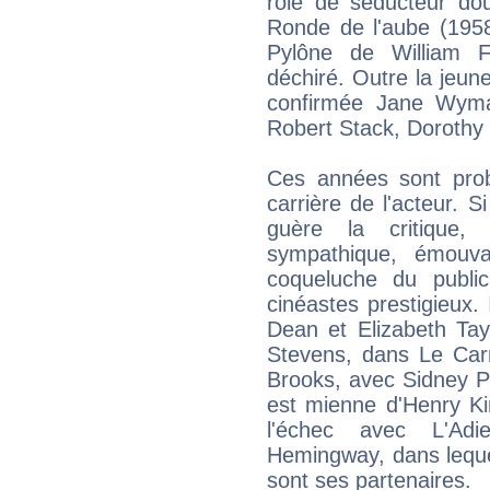
rôle de séducteur dou
Ronde de l'aube (1958
Pylône de William Fa
déchiré. Outre la jeun
confirmée Jane Wyma
Robert Stack, Dorothy 
Ces années sont proba
carrière de l'acteur. 
guère la critique
sympathique, émouva
coqueluche du publi
cinéastes prestigieux.
Dean et Elizabeth Ta
Stevens, dans Le Car
Brooks, avec Sidney Po
est mienne d'Henry Ki
l'échec avec L'Ad
Hemingway, dans lequel
sont ses partenaires.