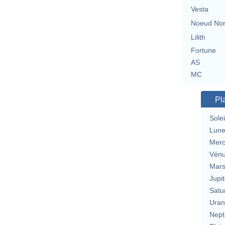
Vesta
Noeud No
Lilith
Fortune
AS
MC
Pl
Solei
Lun
Merc
Vén
Mar
Jupit
Satu
Uran
Nept