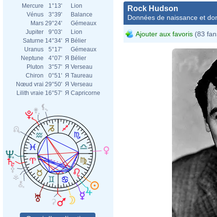
Mercure
1°13'
Lion
Rock Hudson
Vénus
3°39'
Balance
Données de naissance et dom
Mars
29°24'
Gémeaux
Jupiter
9°03'
Lion
Ajouter aux favoris
(83 fan
Saturne
14°34'
Я
Bélier
Uranus
5°17'
Gémeaux
Neptune
4°07'
Я
Bélier
Pluton
3°57'
Я
Verseau
Chiron
0°51'
Я
Taureau
Nœud vrai
29°50'
Я
Verseau
Lilith vraie
16°57'
Я
Capricorne