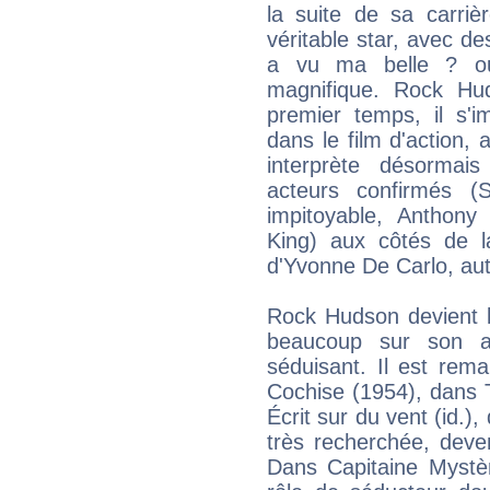
la suite de sa carriè
véritable star, avec 
a vu ma belle ? o
magnifique. Rock Hu
premier temps, il s'
dans le film d'action, 
interprète désormai
acteurs confirmés (
impitoyable, Anthony
King) aux côtés de l
d'Yvonne De Carlo, au
Rock Hudson devient l'
beaucoup sur son al
séduisant. Il est rem
Cochise (1954), dans T
Écrit sur du vent (id.)
très recherchée, dev
Dans Capitaine Myst