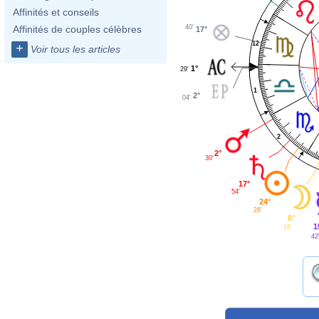
Affinités et conseils
40'
Affinités de couples célèbres
17°
12
+
Voir tous les articles
1°
29'
1
2°
04'
2
2°
30'
17°
54'
24°
28'
8°
1
18'
42