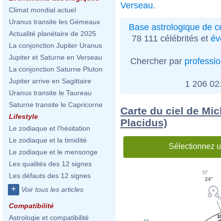
Verseau
.
Climat mondial actuel
Uranus transite les Gémeaux
Base astrologique de cé
Actualité planétaire de 2025
78 111 célébrités et
év
La conjonction Jupiter Uranus
Jupiter et Saturne en Verseau
Chercher par
professi
La conjonction Saturne Pluton
Jupiter arrive en Sagittaire
1 206 0
Uranus transite le Taureau
Saturne transite le Capricorne
Carte du ciel de Mi
Lifestyle
Placidus)
Le zodiaque et l'hésitation
Le zodiaque et la timidité
Sélectionnez u
Le zodiaque et le mensonge
Les qualités des 12 signes
57'
Les défauts des 12 signes
24°
+
Voir tous les articles
Compatibilité
Astrologie et compatibilité
1