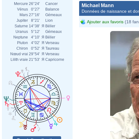
Mercure
26°24'
Cancer
Michael Mann
Vénus
0°27'
Balance
Données de naissance et dom
Mars
27°16'
Gémeaux
Jupiter
8°21'
Lion
Ajouter aux favoris
(18 fan
Saturne
14°38'
Я
Bélier
Uranus
5°12'
Gémeaux
Neptune
4°10'
Я
Bélier
Pluton
4°02'
Я
Verseau
Chiron
0°52'
Я
Taureau
Nœud vrai
29°54'
Я
Verseau
Lilith vraie
21°53'
Я
Capricorne