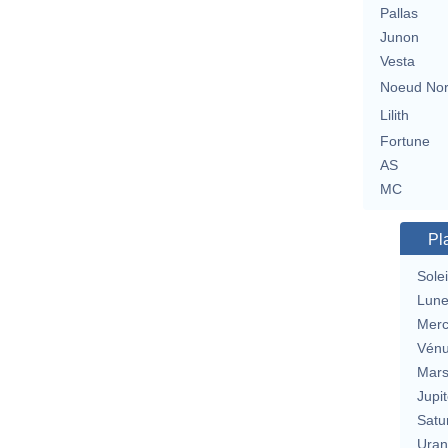
Pallas
Junon
Vesta
Noeud No
Lilith
Fortune
AS
MC
Pl
Solei
Lun
Merc
Vén
Mar
Jupit
Satu
Uran