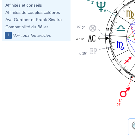
47'
1°
Affinités et conseils
Affinités de couples célèbres
11
Ava Gardner et Frank Sinatra
Compatibilité du Bélier
00'
0°
12
+
Voir tous les articles
3°
40'
1
15°
35'
2
6°
53'