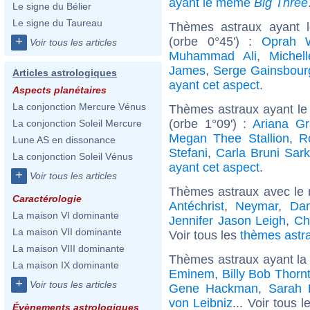
ayant le même
Big Three
Le signe du Bélier
Le signe du Taureau
Thèmes astraux ayant 
(orbe 0°45') :
Oprah W
+
Voir tous les articles
Muhammad Ali
,
Michell
James
,
Serge Gainsbour
Articles astrologiques
ayant cet aspect
.
Aspects planétaires
La conjonction Mercure Vénus
Thèmes astraux ayant le
(orbe 1°09') :
Ariana G
La conjonction Soleil Mercure
Megan Thee Stallion
,
R
Lune AS en dissonance
Stefani
,
Carla Bruni Sar
La conjonction Soleil Vénus
ayant cet aspect
.
+
Voir tous les articles
Thèmes astraux avec le
Caractérologie
Antéchrist
,
Neymar
,
Dan
La maison VI dominante
Jennifer Jason Leigh
,
Ch
La maison VII dominante
Voir tous les
thèmes astra
La maison VIII dominante
Thèmes astraux ayant la
La maison IX dominante
Eminem
,
Billy Bob Thorn
+
Voir tous les articles
Gene Hackman
,
Sarah 
von Leibniz
... Voir tous 
Évènements astrologiques