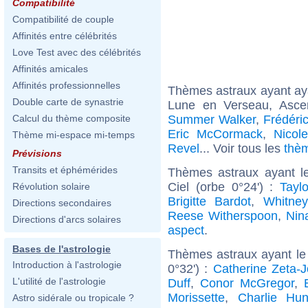
Compatibilité
Compatibilité de couple
Affinités entre célébrités
Love Test avec des célébrités
Affinités amicales
Affinités professionnelles
Thèmes astraux ayant a
Double carte de synastrie
Lune en Verseau, Ascen
Summer Walker
,
Frédéri
Calcul du thème composite
Eric McCormack
,
Nicol
Thème mi-espace mi-temps
Revel
... Voir tous les
thè
Prévisions
Transits et éphémérides
Thèmes astraux ayant l
Ciel (orbe 0°24') :
Taylo
Révolution solaire
Brigitte Bardot
,
Whitne
Directions secondaires
Reese Witherspoon
,
Nin
Directions d'arcs solaires
aspect
.
Bases de l'astrologie
Thèmes astraux ayant le
Introduction à l'astrologie
0°32') :
Catherine Zeta-
L'utilité de l'astrologie
Duff
,
Conor McGregor
,
Morissette
,
Charlie Hu
Astro sidérale ou tropicale ?