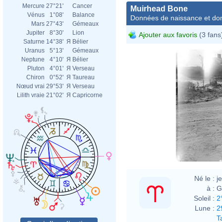
Mercure
27°21'
Cancer
Muirhead Bone
Vénus
1°08'
Balance
Données de naissance et dom
Mars
27°43'
Gémeaux
Jupiter
8°30'
Lion
Ajouter aux favoris
(3 fans
Saturne
14°38'
Я
Bélier
Uranus
5°13'
Gémeaux
Neptune
4°10'
Я
Bélier
Pluton
4°01'
Я
Verseau
Chiron
0°52'
Я
Taureau
Nœud vrai
29°53'
Я
Verseau
Lilith vraie
21°02'
Я
Capricorne
Né le :
j
à :
G
Soleil :
2
Lune :
2
T