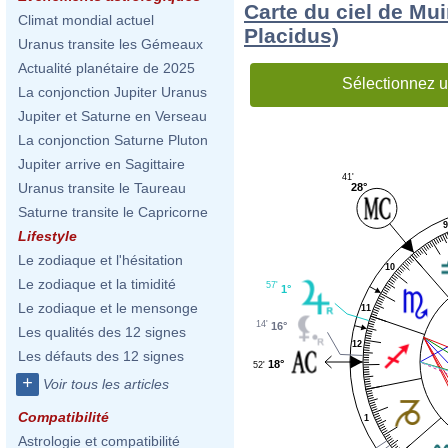
Carte du ciel de Mu
Climat mondial actuel
Placidus)
Uranus transite les Gémeaux
Actualité planétaire de 2025
Sélectionnez u
La conjonction Jupiter Uranus
Jupiter et Saturne en Verseau
La conjonction Saturne Pluton
Jupiter arrive en Sagittaire
41'
Uranus transite le Taureau
28°
Saturne transite le Capricorne
9
Lifestyle
Le zodiaque et l'hésitation
10
Le zodiaque et la timidité
57'
1°
Le zodiaque et le mensonge
11
14'
16°
Les qualités des 12 signes
12
Les défauts des 12 signes
18°
52'
+
Voir tous les articles
Compatibilité
1
Astrologie et compatibilité