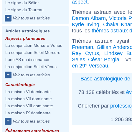
aspect
.
Le signe du Bélier
Le signe du Taureau
Thèmes astraux avec l
+
Damon Albarn
,
Victoria P
Voir tous les articles
Kyrie Irving
,
Chaka Kha
tous les
thèmes astraux d
Articles astrologiques
Aspects planétaires
Thèmes astraux ayan
La conjonction Mercure Vénus
Freeman
,
Gillian Anders
La conjonction Soleil Mercure
Ray Cyrus
,
Lindsey B
Seles
,
César Borgia
... V
Lune AS en dissonance
en 29° Verseau
.
La conjonction Soleil Vénus
+
Voir tous les articles
Base astrologique de 
Caractérologie
78 138 célébrités et
év
La maison VI dominante
La maison VII dominante
Chercher par
professi
La maison VIII dominante
La maison IX dominante
1 206 3
+
Voir tous les articles
Évènements astrologiques