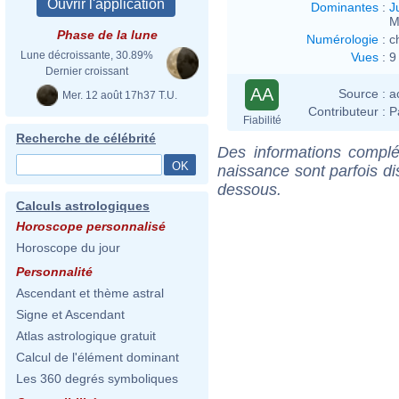
Dominantes
:
J
M
Phase de la lune
Numérologie
:
c
Lune décroissante, 30.89%
Vues
:
9
Dernier croissant
AA
Source :
a
Mer. 12 août 17h37 T.U.
Contributeur :
P
Fiabilité
Recherche de célébrité
Des informations complé
naissance sont parfois di
dessous.
Calculs astrologiques
Horoscope personnalisé
Horoscope du jour
Personnalité
Ascendant et thème astral
Signe et Ascendant
Atlas astrologique gratuit
Calcul de l'élément dominant
Les 360 degrés symboliques