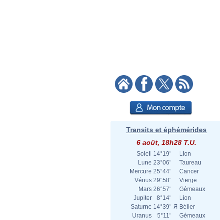
Transits et éphémérides
6 août, 18h28 T.U.
Soleil
14°19'
Lion
Lune
23°06'
Taureau
Mercure
25°44'
Cancer
Vénus
29°58'
Vierge
Mars
26°57'
Gémeaux
Jupiter
8°14'
Lion
Saturne
14°39'
Я
Bélier
Uranus
5°11'
Gémeaux