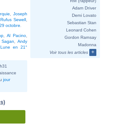
RM (rappeur)
Adam Driver
rquie
,
Joseph
Demi Lovato
,
Rufus Sewell
,
Sebastian Stan
29 octobre
.
Leonard Cohen
mp
,
Al Pacino
,
Gordon Ramsay
l Sagan
,
Andy
Madonna
 Lune en 21°
+
Voir tous les articles
6h31
aissance
u
jour
us)