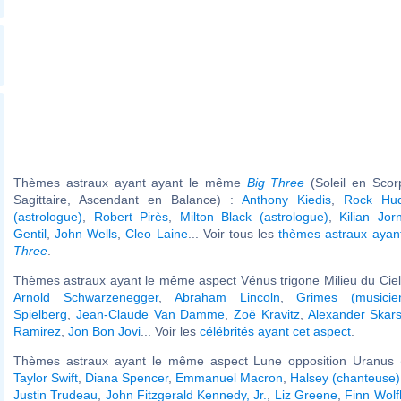
Thèmes astraux ayant ayant le même
Big Three
(Soleil en Scor
Sagittaire, Ascendant en Balance) :
Anthony Kiedis
,
Rock Hu
(astrologue)
,
Robert Pirès
,
Milton Black (astrologue)
,
Kilian Jor
Gentil
,
John Wells
,
Cleo Laine
... Voir tous les
thèmes astraux aya
Three
.
Thèmes astraux ayant le même aspect Vénus trigone Milieu du Ciel 
Arnold Schwarzenegger
,
Abraham Lincoln
,
Grimes (musicie
Spielberg
,
Jean-Claude Van Damme
,
Zoë Kravitz
,
Alexander Skar
Ramirez
,
Jon Bon Jovi
... Voir les
célébrités ayant cet aspect
.
Thèmes astraux ayant le même aspect Lune opposition Uranus (
Taylor Swift
,
Diana Spencer
,
Emmanuel Macron
,
Halsey (chanteuse)
Justin Trudeau
,
John Fitzgerald Kennedy, Jr.
,
Liz Greene
,
Finn Wolf