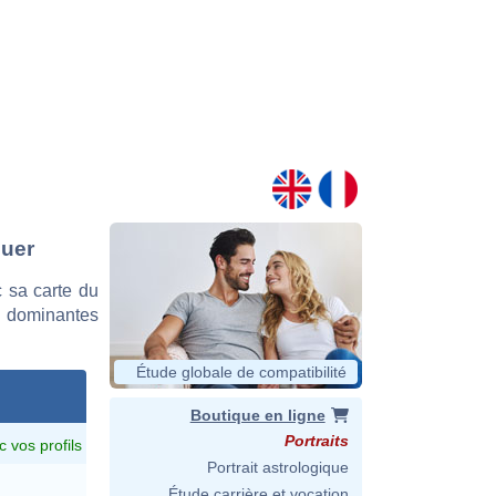
euer
 sa carte du
es dominantes
Étude globale de compatibilité
Boutique en ligne
Portraits
c vos profils
Portrait astrologique
Étude carrière et vocation