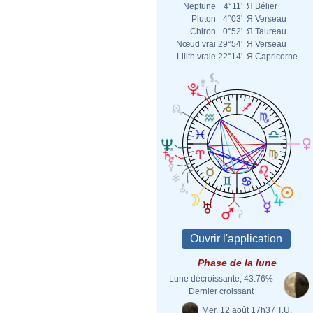
Neptune
4°11'
Я
Bélier
Pluton
4°03'
Я
Verseau
Chiron
0°52'
Я
Taureau
Nœud vrai
29°54'
Я
Verseau
Lilith vraie
22°14'
Я
Capricorne
Phase de la lune
Lune décroissante, 43.76%
Dernier croissant
Mer. 12 août 17h37 T.U.