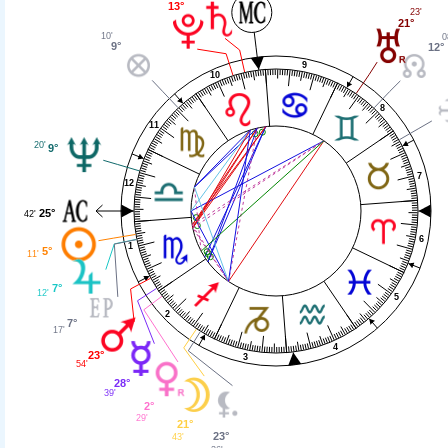
13°
23'
21°
10'
0
9°
12°
9
10
8
11
20'
9°
7
12
25°
42'
6
1
5°
11'
7°
12'
5
2
7°
17'
4
23°
3
54'
28°
39'
2°
29'
21°
23°
43'