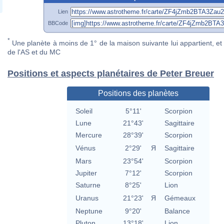
Lien
BBCode
*
Une planète à moins de 1° de la maison suivante lui appartient, et 
de l'AS et du MC
Positions et aspects planétaires de Peter Breuer
Positions des planètes
Soleil
5°11'
Scorpion
Lune
21°43'
Sagittaire
Mercure
28°39'
Scorpion
Vénus
2°29'
Я
Sagittaire
Mars
23°54'
Scorpion
Jupiter
7°12'
Scorpion
Saturne
8°25'
Lion
Uranus
21°23'
Я
Gémeaux
Neptune
9°20'
Balance
Pluton
13°18'
Lion