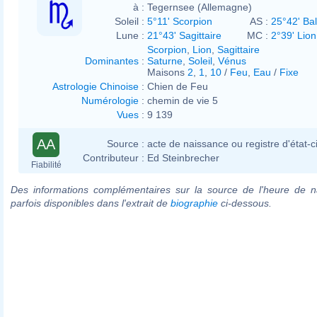
à :
Tegernsee (Allemagne)
Soleil :
5°11' Scorpion
AS :
25°42' Ba
Lune :
21°43' Sagittaire
MC :
2°39' Lion
Scorpion
,
Lion
,
Sagittaire
Dominantes
:
Saturne
,
Soleil
,
Vénus
Maisons
2
,
1
,
10
/
Feu
,
Eau
/
Fixe
Astrologie Chinoise
:
Chien de Feu
Numérologie
:
chemin de vie 5
Vues
:
9 139
AA
Source :
acte de naissance ou registre d'état-ci
Contributeur :
Ed Steinbrecher
Fiabilité
Des informations complémentaires sur la source de l'heure de n
parfois disponibles dans l'extrait de
biographie
ci-dessous.