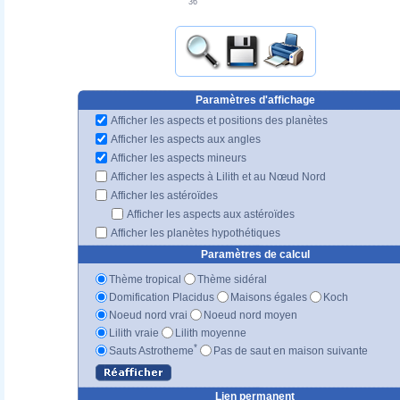
36'
Paramètres d'affichage
Afficher les aspects et positions des planètes
Afficher les aspects aux angles
Afficher les aspects mineurs
Afficher les aspects à Lilith et au Nœud Nord
Afficher les astéroïdes
Afficher les aspects aux astéroïdes
Afficher les planètes hypothétiques
Paramètres de calcul
Thème tropical
Thème sidéral
Domification Placidus
Maisons égales
Koch
Noeud nord vrai
Noeud nord moyen
Lilith vraie
Lilith moyenne
*
Sauts Astrotheme
Pas de saut en maison suivante
Lien permanent