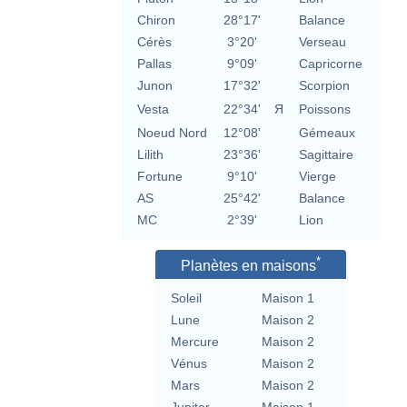
Chiron
28°17'
Balance
Cérès
3°20'
Verseau
Pallas
9°09'
Capricorne
Junon
17°32'
Scorpion
Vesta
22°34'
Я
Poissons
Noeud Nord
12°08'
Gémeaux
Lilith
23°36'
Sagittaire
Fortune
9°10'
Vierge
AS
25°42'
Balance
MC
2°39'
Lion
*
Planètes en maisons
Soleil
Maison 1
Lune
Maison 2
Mercure
Maison 2
Vénus
Maison 2
Mars
Maison 2