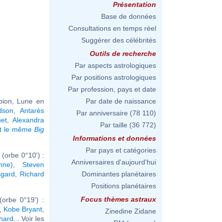
Présentation
Base de données
Consultations en temps réel
Suggérer des célébrités
Outils de recherche
Par aspects astrologiques
Par positions astrologiques
Par profession, pays et date
pion, Lune en
Par date de naissance
dson
,
Antarès
Par anniversaire
(78 110)
net
,
Alexandra
Par taille
(36 772)
nt le même
Big
Informations et données
Par pays et catégories
(orbe 0°10') :
Anniversaires d'aujourd'hui
nne)
,
Steven
sgard
,
Richard
Dominantes planétaires
Positions planétaires
Focus thèmes astraux
orbe 0°19') :
,
Kobe Bryant
,
Zinedine Zidane
hard
... Voir les