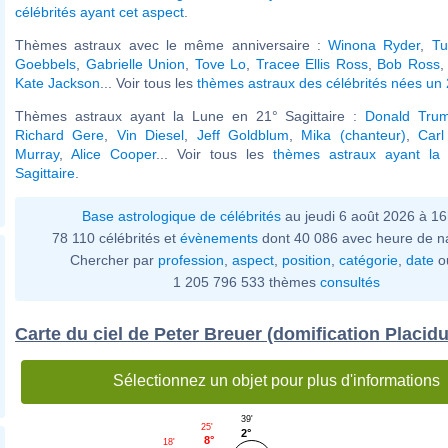
célébrités ayant cet aspect
.
Thèmes astraux avec le même anniversaire :
Winona Ryder
,
Tu
Goebbels
,
Gabrielle Union
,
Tove Lo
,
Tracee Ellis Ross
,
Bob Ross
Kate Jackson
... Voir tous les
thèmes astraux des célébrités nées un 
Thèmes astraux ayant la Lune en 21° Sagittaire :
Donald Tru
Richard Gere
,
Vin Diesel
,
Jeff Goldblum
,
Mika (chanteur)
,
Car
Murray
,
Alice Cooper
... Voir tous les
thèmes astraux ayant la
Sagittaire
.
Base astrologique de célébrités
au jeudi 6 août 2026 à 1
78 110 célébrités et
évènements
dont 40 086 avec heure de n
Chercher par
profession
,
aspect
,
position
,
catégorie
,
date
o
1 205 796 533 thèmes
consultés
Carte du ciel de Peter Breuer (domification Placid
Sélectionnez un objet pour plus d'informations
39'
25'
2°
8°
18'