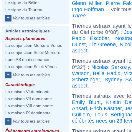
Glenn Miller
,
Pierre Fal
Le signe du Bélier
Ingo Hoffman
... Voir tou
Le signe du Taureau
Three
.
+
Voir tous les articles
Thèmes astraux ayant le
Articles astrologiques
du Ciel (orbe 0°08') :
Jo
Pablo Escobar
,
Nostr
Aspects planétaires
Dunst
,
Liz Greene
,
Nico
La conjonction Mercure Vénus
aspect
.
La conjonction Soleil Mercure
Lune AS en dissonance
Thèmes astraux ayant le
0°32') :
Nicolas Sarkozy
La conjonction Soleil Vénus
Watson
,
Bella Hadid
,
Vic
+
Voir tous les articles
Scherzinger
,
Sydney Sw
Caractérologie
aspect
.
La maison VI dominante
Thèmes astraux avec le
La maison VII dominante
Emily Blunt
,
Kristin Da
La maison VIII dominante
Ansari
,
Erich Kästner
,
Jea
La maison IX dominante
Guillem
,
Louis Bertigna
célébrités nées un 23 févr
+
Voir tous les articles
Thèmes astraux ayant la
Évènements astrologiques