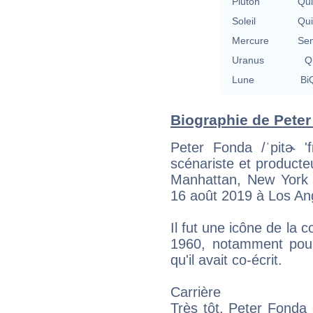
Pluton
Qu
Soleil
Qu
Mercure
Se
Uranus
Qu
Lune
BiQ
Biographie de Peter 
Peter Fonda /ˈpitɚ 'f
scénariste et producte
Manhattan, New York 
16 août 2019 à Los Ang
Il fut une icône de la 
1960, notamment pour
qu'il avait co-écrit.
Carrière
Très tôt, Peter Fonda