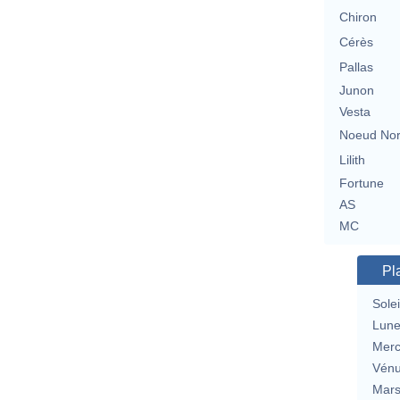
Chiron
Cérès
Pallas
Junon
Vesta
Noeud No
Lilith
Fortune
AS
MC
Pl
Solei
Lun
Merc
Vén
Mar