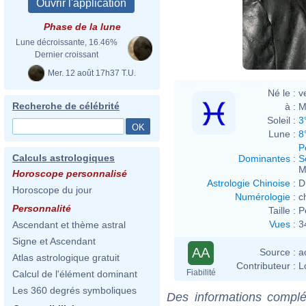
Phase de la lune
Lune décroissante, 16.46%
Dernier croissant
Mer. 12 août 17h37 T.U.
Né le :
v
Recherche de célébrité
à :
M
Soleil :
3
Lune :
8
P
Calculs astrologiques
Dominantes
:
S
M
Horoscope personnalisé
Astrologie Chinoise
:
D
Horoscope du jour
Numérologie
:
c
Personnalité
Taille :
P
Vues
:
3
Ascendant et thème astral
Signe et Ascendant
AA
Source :
a
Atlas astrologique gratuit
Contributeur :
L
Fiabilité
Calcul de l'élément dominant
Les 360 degrés symboliques
Des informations complé