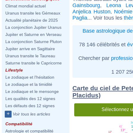
Gainsbourg
,
Leona Le
Climat mondial actuel
Anjelica Huston
,
Noémie
Uranus transite les Gémeaux
Paglia
... Voir tous les
thè
Actualité planétaire de 2025
La conjonction Jupiter Uranus
Base astrologique de
Jupiter et Saturne en Verseau
La conjonction Saturne Pluton
78 146 célébrités et
év
Jupiter arrive en Sagittaire
Uranus transite le Taureau
Chercher par
professi
Saturne transite le Capricorne
Lifestyle
1 207 2
Le zodiaque et l'hésitation
Le zodiaque et la timidité
Carte du ciel de Pet
Le zodiaque et le mensonge
Placidus)
Les qualités des 12 signes
Les défauts des 12 signes
Sélectionnez u
+
Voir tous les articles
3
Compatibilité
1
41'
13°
Astrologie et compatibilité
17'