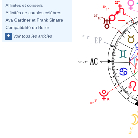
27°
Affinités et conseils
30'
4°
Affinités de couples célèbres
19'
18°
Ava Gardner et Frank Sinatra
11
Compatibilité du Bélier
+
Voir tous les articles
31'
7°
12
27°
51'
1
2
3
1°
06'
8°
15'