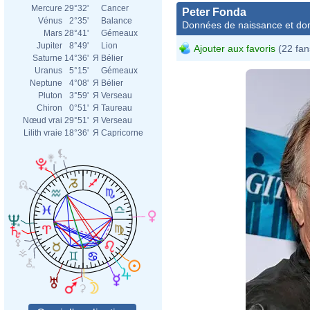
Mercure
29°32'
Cancer
Peter Fonda
Vénus
2°35'
Balance
Données de naissance et dom
Mars
28°41'
Gémeaux
Jupiter
8°49'
Lion
Ajouter aux favoris
(22 fan
Saturne
14°36'
Я
Bélier
Uranus
5°15'
Gémeaux
Neptune
4°08'
Я
Bélier
Pluton
3°59'
Я
Verseau
Chiron
0°51'
Я
Taureau
Nœud vrai
29°51'
Я
Verseau
Lilith vraie
18°36'
Я
Capricorne