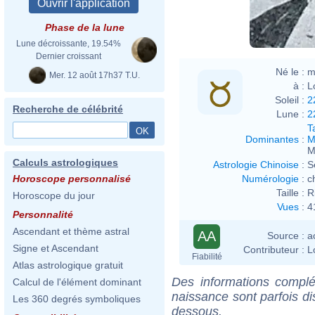
Phase de la lune
Lune décroissante, 19.54%
Dernier croissant
Né le :
m
Mer. 12 août 17h37 T.U.
à :
L
Soleil :
2
Recherche de célébrité
Lune :
2
T
Dominantes
:
M
M
Calculs astrologiques
Astrologie Chinoise
:
S
Numérologie
:
c
Horoscope personnalisé
Taille :
R
Horoscope du jour
Vues
:
4
Personnalité
Ascendant et thème astral
AA
Source :
a
Signe et Ascendant
Contributeur :
L
Fiabilité
Atlas astrologique gratuit
Des informations complé
Calcul de l'élément dominant
naissance sont parfois di
Les 360 degrés symboliques
dessous.