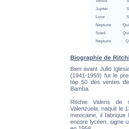
Vénus
S
Jupiter
S
Lune
S
Neptune
Qu
Soleil
Qu
Neptune
Qu
Biographie de Ritchi
Bien avant Julio Iglesi
(1941-1959) fut le pre
top 50 des ventes de
Bamba.
Ritchie Valens de
Valenzuela, naquit le 
mexicaine, il fabrique
encore lycéen, signe un
en 1958.