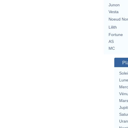
Junon
Vesta
Noeud No
Lilith
Fortune
AS
MC
Pl
Solei
Lun
Merc
Vén
Mar
Jupit
Satu
Uran
Nept