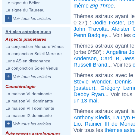
Le signe du Bélier
même
Big Three
.
Le signe du Taureau
Thèmes astraux ayant l
+
Voir tous les articles
0°27') :
Jodie Foster
,
De
John Travolta
,
Aleister 
Articles astrologiques
Penn Badgley
... Voir les
c
Aspects planétaires
Thèmes astraux ayant l
La conjonction Mercure Vénus
(orbe 0°50') :
Angelina Jol
La conjonction Soleil Mercure
Anderson
,
Cardi B
,
Jess
Lune AS en dissonance
Russell Brand
... Voir les
c
La conjonction Soleil Vénus
Thèmes astraux avec le
+
Voir tous les articles
Stevie Wonder
,
Dennis
Caractérologie
(pasteur)
,
Grégory Lema
Debby Ryan
... Voir tous
La maison VI dominante
un 13 mai
.
La maison VII dominante
La maison VIII dominante
Thèmes astraux ayant la
La maison IX dominante
Anthony Kiedis
,
Lauryn Hi
+
Lio
,
Rainier III de Mona
Voir tous les articles
Voir tous les
thèmes astra
Évènements astrologiques