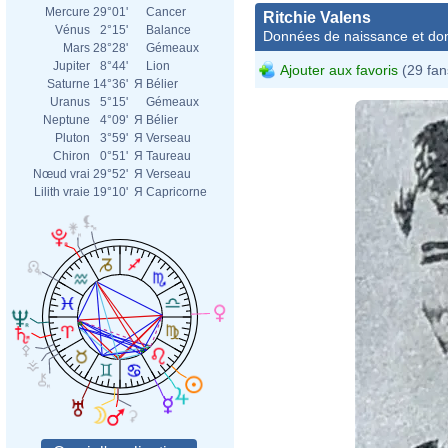
Mercure
29°01'
Cancer
Ritchie Valens
Vénus
2°15'
Balance
Données de naissance et dom
Mars
28°28'
Gémeaux
Jupiter
8°44'
Lion
Ajouter aux favoris
(29 fan
Saturne
14°36'
Я
Bélier
Uranus
5°15'
Gémeaux
Neptune
4°09'
Я
Bélier
Pluton
3°59'
Я
Verseau
Chiron
0°51'
Я
Taureau
Nœud vrai
29°52'
Я
Verseau
Lilith vraie
19°10'
Я
Capricorne