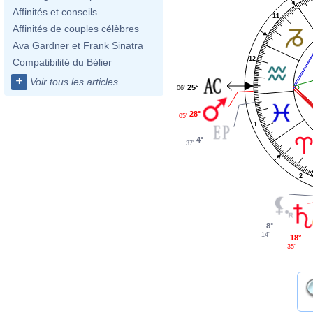
Affinités et conseils
11
Affinités de couples célèbres
Ava Gardner et Frank Sinatra
12
Compatibilité du Bélier
+
Voir tous les articles
25°
06'
28°
05'
1
4°
37'
2
8°
14'
18°
35'