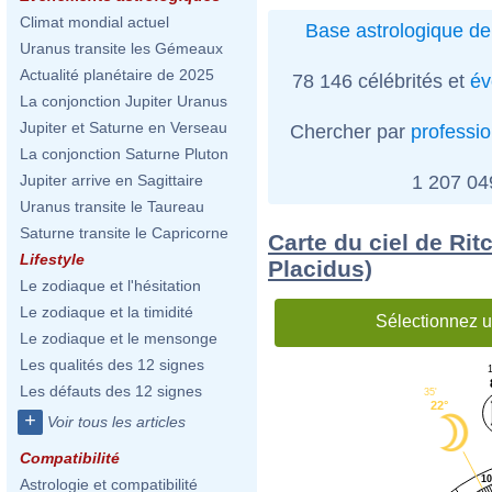
Climat mondial actuel
Base astrologique de
Uranus transite les Gémeaux
Actualité planétaire de 2025
78 146 célébrités et
év
La conjonction Jupiter Uranus
Jupiter et Saturne en Verseau
Chercher par
professi
La conjonction Saturne Pluton
1 207 0
Jupiter arrive en Sagittaire
Uranus transite le Taureau
Saturne transite le Capricorne
Carte du ciel de Rit
Lifestyle
Placidus)
Le zodiaque et l'hésitation
Le zodiaque et la timidité
Sélectionnez u
Le zodiaque et le mensonge
Les qualités des 12 signes
1
Les défauts des 12 signes
35'
22°
+
Voir tous les articles
Compatibilité
10
Astrologie et compatibilité