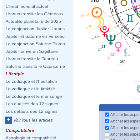
Climat mondial actuel
1
Uranus transite les Gémeaux
0°
03'
Actualité planétaire de 2025
6°
La conjonction Jupiter Uranus
30'
2
Jupiter et Saturne en Verseau
13°
3
52'
La conjonction Saturne Pluton
21°
24'
Jupiter arrive en Sagittaire
23°
Uranus transite le Taureau
44'
28°
Saturne transite le Capricorne
31'
Lifestyle
Le zodiaque et l'hésitation
Le zodiaque et la timidité
Le zodiaque et le mensonge
Les qualités des 12 signes
Les défauts des 12 signes
Afficher les aspec
+
Voir tous les articles
Afficher les aspe
Afficher les aspe
Compatibilité
Afficher les aspe
Astrologie et compatibilité