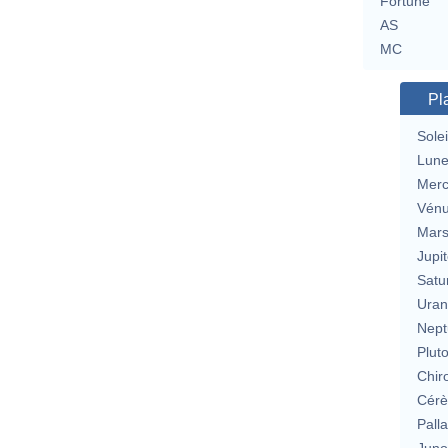
Fortune
AS
MC
Pl
Solei
Lun
Merc
Vén
Mar
Jupit
Satu
Uran
Nept
Plut
Chir
Cérè
Pall
Jun