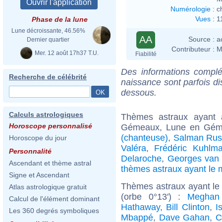
Numérologie
:
c
Vues
:
1
Phase de la lune
Lune décroissante, 46.56%
AA
Source :
a
Dernier quartier
Contributeur :
M
Mer. 12 août 17h37 T.U.
Fiabilité
Des informations complé
Recherche de célébrité
naissance sont parfois di
dessous.
Calculs astrologiques
Thèmes astraux ayant
Horoscope personnalisé
Gémeaux, Lune en Géme
(chanteuse)
,
Salman Rus
Horoscope du jour
Valéra
,
Frédéric Kuhlm
Personnalité
Delaroche
,
Georges van
Ascendant et thème astral
thèmes astraux ayant l
Signe et Ascendant
Thèmes astraux ayant le
Atlas astrologique gratuit
(orbe 0°13') :
Meghan
Calcul de l'élément dominant
Hathaway
,
Bill Clinton
,
I
Les 360 degrés symboliques
Mbappé
,
Dave Gahan
,
C