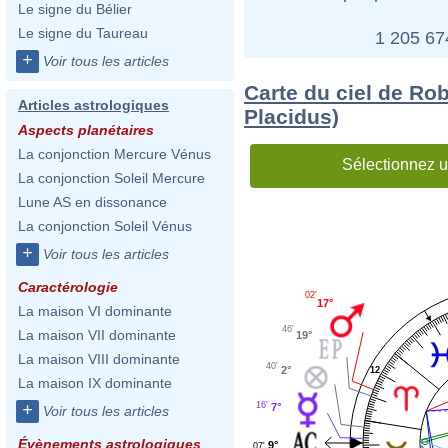
Le signe du Bélier
Le signe du Taureau
1 205 6
+
Voir tous les articles
Carte du ciel de Rob
Articles astrologiques
Placidus)
Aspects planétaires
La conjonction Mercure Vénus
Sélectionnez u
La conjonction Soleil Mercure
Lune AS en dissonance
La conjonction Soleil Vénus
+
Voir tous les articles
Caractérologie
02'
17°
La maison VI dominante
46'
La maison VII dominante
19°
La maison VIII dominante
40'
2°
12
La maison IX dominante
16'
+
7°
Voir tous les articles
Évènements astrologiques
9°
07'