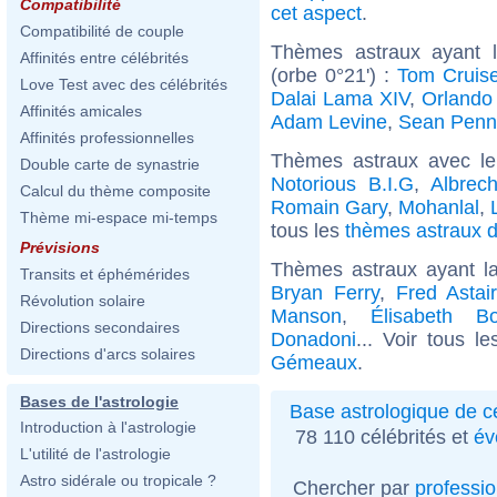
Compatibilité
cet aspect
.
Compatibilité de couple
Thèmes astraux ayant l
Affinités entre célébrités
(orbe 0°21') :
Tom Cruis
Love Test avec des célébrités
Dalai Lama XIV
,
Orlando
Affinités amicales
Adam Levine
,
Sean Penn
Affinités professionnelles
Thèmes astraux avec l
Double carte de synastrie
Notorious B.I.G
,
Albrec
Calcul du thème composite
Romain Gary
,
Mohanlal
,
Thème mi-espace mi-temps
tous les
thèmes astraux d
Prévisions
Thèmes astraux ayant 
Transits et éphémérides
Bryan Ferry
,
Fred Astai
Révolution solaire
Manson
,
Élisabeth B
Directions secondaires
Donadoni
... Voir tous l
Directions d'arcs solaires
Gémeaux
.
Bases de l'astrologie
Base astrologique de cé
Introduction à l'astrologie
78 110 célébrités et
év
L'utilité de l'astrologie
Astro sidérale ou tropicale ?
Chercher par
professi