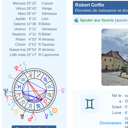
Mercure
25°25'
Cancer
Robert Goffin
Vénus
29°43'
Vierge
Données de naissance et dom
Mars
26°47'
Gémeaux
Jupiter
8°11'
Lion
Ajouter aux favoris
(aucun 
Saturne
14°39'
Я
Bélier
Uranus
5°11'
Gémeaux
Neptune
4°11'
Я
Bélier
Pluton
4°03'
Я
Verseau
Chiron
0°52'
Я
Taureau
Nœud vrai
29°54'
Я
Verseau
Lilith vraie
22°17'
Я
Capricorne
Né le :
s
à :
O
Soleil :
0
Lune :
6
G
Dominantes
:
M
M