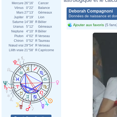
Mercure
26°16'
Cancer
Vénus
0°22'
Balance
Deborah Compagnoni
Mars
27°13'
Gémeaux
Données de naissance et dom
Jupiter
8°19'
Lion
Saturne
14°38'
Я
Bélier
Ajouter aux favoris
(5 fans
Uranus
5°12'
Gémeaux
Neptune
4°10'
Я
Bélier
Pluton
4°02'
Я
Verseau
Chiron
0°52'
Я
Taureau
Nœud vrai
29°54'
Я
Verseau
Lilith vraie
21°58'
Я
Capricorne