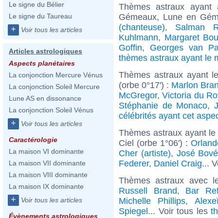
Le signe du Bélier
Thèmes astraux ayant
Gémeaux, Lune en Géme
Le signe du Taureau
(chanteuse)
,
Salman R
+
Voir tous les articles
Kuhlmann
,
Margaret Bou
Goffin
,
Georges van Pa
Articles astrologiques
thèmes astraux ayant l
Aspects planétaires
Thèmes astraux ayant le
La conjonction Mercure Vénus
(orbe 0°17') :
Marlon Bra
La conjonction Soleil Mercure
McGregor
,
Victoria du R
Lune AS en dissonance
Stéphanie de Monaco
,
La conjonction Soleil Vénus
célébrités ayant cet aspe
+
Voir tous les articles
Thèmes astraux ayant le
Caractérologie
Ciel (orbe 1°06') :
Orlan
La maison VI dominante
Cher (artiste)
,
José Bov
Federer
,
Daniel Craig
... 
La maison VII dominante
La maison VIII dominante
Thèmes astraux avec l
La maison IX dominante
Russell Brand
,
Bar Ref
+
Michelle Phillips
,
Alexe
Voir tous les articles
Spiegel
... Voir tous les
t
Évènements astrologiques