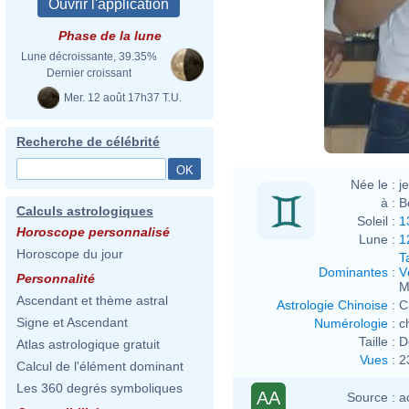
Orig
Phase de la lune
Deri
Lune décroissante, 39.35%
Dernier croissant
Mer. 12 août 17h37 T.U.
Recherche de célébrité
Née le :
j
à :
B
Calculs astrologiques
Soleil :
1
Horoscope personnalisé
Lune :
1
Horoscope du jour
T
Dominantes
:
V
Personnalité
M
Ascendant et thème astral
Astrologie Chinoise
:
C
Signe et Ascendant
Numérologie
:
c
Taille :
D
Atlas astrologique gratuit
Vues
:
2
Calcul de l'élément dominant
Les 360 degrés symboliques
AA
Source :
a