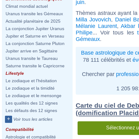
juin
.
Climat mondial actuel
Thèmes astraux ayant l
Uranus transite les Gémeaux
Milla Jovovich
,
Daniel B
Actualité planétaire de 2025
Mélanie Laurent
,
Akbar 
La conjonction Jupiter Uranus
Philipe
... Voir tous les
Jupiter et Saturne en Verseau
Gémeaux
.
La conjonction Saturne Pluton
Jupiter arrive en Sagittaire
Base astrologique de cé
Uranus transite le Taureau
78 111 célébrités et
év
Saturne transite le Capricorne
Lifestyle
Chercher par
professi
Le zodiaque et l'hésitation
1 205 9
Le zodiaque et la timidité
Le zodiaque et le mensonge
Les qualités des 12 signes
Carte du ciel de D
Les défauts des 12 signes
(domification Placi
+
Voir tous les articles
Sélectionnez u
Compatibilité
Astrologie et compatibilité