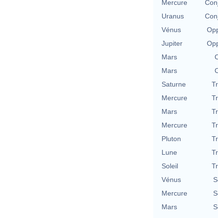
Mercure
Con
Uranus
Con
Vénus
Opp
Jupiter
Opp
Mars
C
Mars
C
Saturne
T
Mercure
T
Mars
T
Mercure
T
Pluton
T
Lune
T
Soleil
T
Vénus
S
Mercure
S
Mars
S