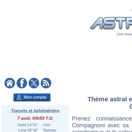
Une nouve
Thème astral e
Transits et éphémérides
Prenez connaissan
7 août, 03h53 T.U.
Compagnoni avec sa ca
Soleil
14°41'
Lion
Lune
28°40'
Taureau
astrologique et le calc