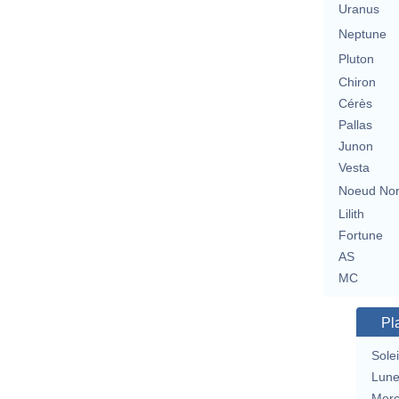
Uranus
Neptune
Pluton
Chiron
Cérès
Pallas
Junon
Vesta
Noeud No
Lilith
Fortune
AS
MC
Pl
Solei
Lun
Merc