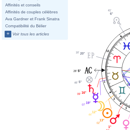
Affinités et conseils
41'
Affinités de couples célèbres
6°
Ava Gardner et Frank Sinatra
Compatibilité du Bélier
+
Voir tous les articles
12
16'
20°
5°
28'
5°
1
46'
16°
09'
2
19°
07'
3
12°
44'
13°
02'
1°